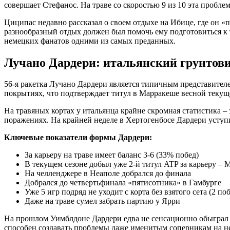
совершает Стефанос. На траве со скоростью 9 из 10 эта пробле
Циципас недавно рассказал о своем отдыхе на Ибице, где он «
разнообразный отдых должен был помочь ему подготовиться к тр
немецких фанатов одними из самых преданных.
Лучано Дардери: итальянский грунтов
56-я ракетка Лучано Дардери является типичным представите
покрытиях, что подтверждает титул в Марракеше весной текуще
На травяных кортах у итальянца крайне скромная статистика – 
поражениях. На крайней неделе в Хертогенбосе Дардери уступил
Ключевые показатели формы Дардери:
За карьеру на траве имеет баланс 3-6 (33% побед)
В текущем сезоне добыл уже 2-й титул ATP за карьеру – 
На челленджере в Неаполе добрался до финала
Добрался до четвертьфинала «пятисотника» в Гамбурге
Уже 5 игр подряд не уходит с корта без взятого сета (2 п
Даже на траве сумел забрать партию у Ярри
На прошлом Уимблдоне Дардери едва не сенсационно обыграл буд
способен создавать проблемы даже именитым соперникам на 