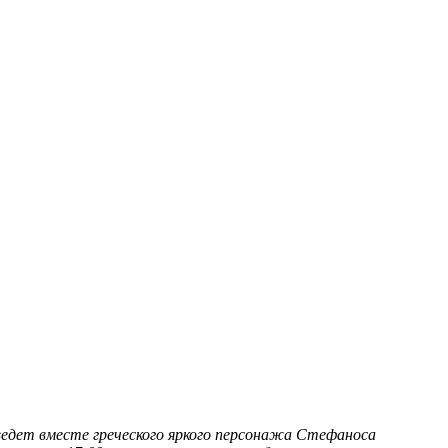
ведет вместе греческого яркого персонажа Стефаноса