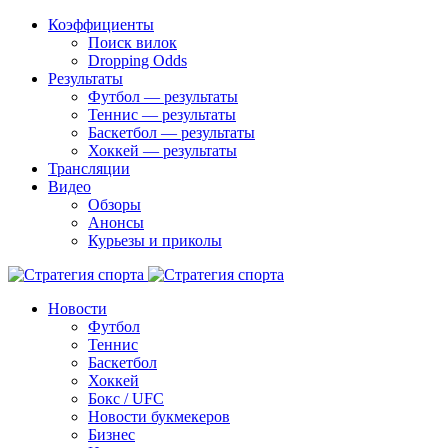
Коэффициенты
Поиск вилок
Dropping Odds
Результаты
Футбол — результаты
Теннис — результаты
Баскетбол — результаты
Хоккей — результаты
Трансляции
Видео
Обзоры
Анонсы
Курьезы и приколы
Новости
Футбол
Теннис
Баскетбол
Хоккей
Бокс / UFC
Новости букмекеров
Бизнес