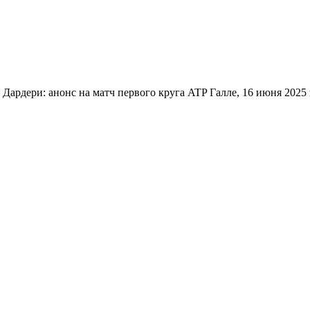
Дардери: анонс на матч первого круга ATP Галле, 16 июня 2025 