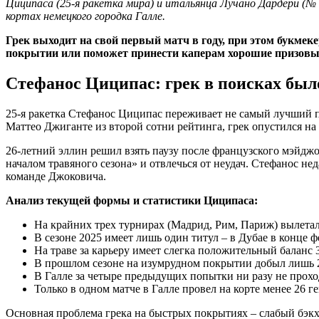
Циципаса (25-я ракетка мира) и итальянца Лучано Дардери (№
кортах немецкого городка Галле.
Грек выходит на свой первый матч в году, при этом букме
покрытии или поможет принести каперам хорошие призовы
Стефанос Циципас: грек в поисках был
25-я ракетка Стефанос Циципас переживает не самый лучший пе
Маттео Джиганте из второй сотни рейтинга, грек опустился на
26-летний эллин решил взять паузу после французского мэйджо
началом травяного сезона» и отвлечься от неудач. Стефанос н
команде Джоковича.
Анализ текущей формы и статистики Циципаса:
На крайних трех турнирах (Мадрид, Рим, Париж) вылетал 
В сезоне 2025 имеет лишь один титул – в Дубае в конце ф
На траве за карьеру имеет слегка положительный баланс 
В прошлом сезоне на изумрудном покрытии добыл лишь 2
В Галле за четыре предыдущих попытки ни разу не прохо
Только в одном матче в Галле провел на корте менее 26 г
Основная проблема грека на быстрых покрытиях – слабый бэк