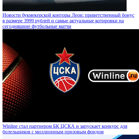
Новости букмекерской конторы Леон: приветственный бонус
в размере 3999 рублей и самые актуальные котировки на
сегодняшние футбольные матчи
Winline стал партнером БК ЦСКА и запускает конкурс для
болельщиков с миллионным призовым фондом