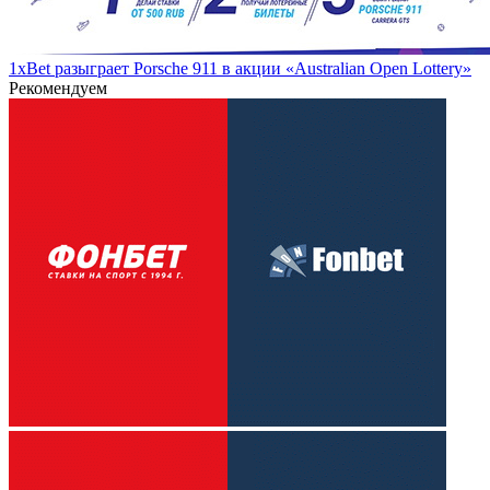
1xBet разыграет Porsche 911 в акции «Australian Open Lottery»
Рекомендуем