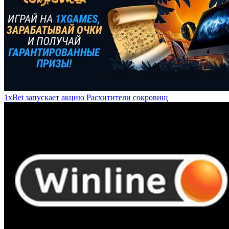
1xBet запускает акцию Расхитители сокровищ