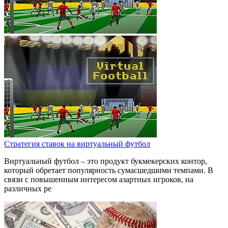
Стратегия ставок на виртуальный футбол
Виртуальный футбол – это продукт букмекерских контор,
который обретает популярность сумасшедшими темпами. В
связи с повышенным интересом азартных игроков, на
различных ре