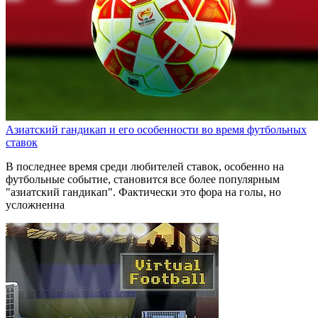
Азиатский гандикап и его особенности во время футбольных
ставок
В последнее время среди любителей ставок, особенно на
футбольные событие, становится все более популярным
"азиатский гандикап". Фактически это фора на голы, но
усложненна