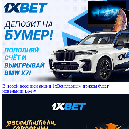
В новой весенней акции 1xBet главным призом будет
новенький BMW