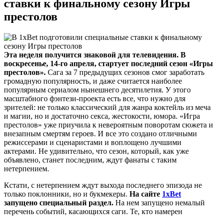
ставки к финальному сезону Игры
престолов
Эта неделя получится знаковой для телевидения. В
воскресенье, 14-го апреля, стартует последний сезон «Игры
престолов».
Сага за 7 предыдущих сезонов смог заработать
громадную популярность, и даже считается наиболее
популярным сериалом нынешнего десятилетия. У этого
масштабного фэнтези-проекта есть все, что нужно для
зрителей: не только классический для жанра коктейль из меча
и магии, но и достаточно секса, жестокости, юмора. «Игра
престолов» уже приучила к невероятным поворотам сюжета и
внезапным смертям героев. И все это создано отличными
режиссерами и сценаристами и воплощено лучшими
актерами. Не удивительно, что сезон, который, как уже
объявлено, станет последним, ждут фанаты с таким
нетерпением.
Кстати, с нетерпением ждут выхода последнего эпизода не
только поклонники, но и букмекеры.
На сайте
1xBet
запущено специальный раздел.
На нем запущено немалый
перечень событий, касающихся саги. Те, кто намерен