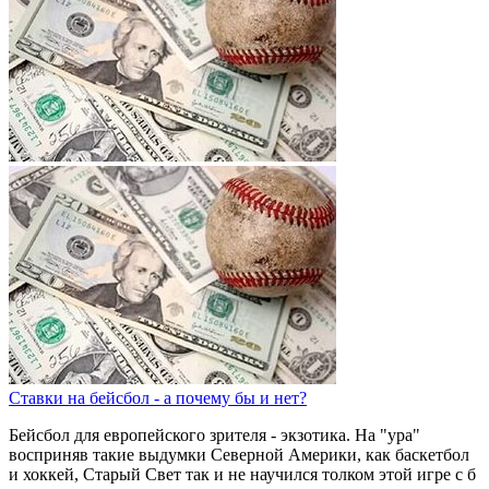
Ставки на бейсбол - а почему бы и нет?
Бейсбол для европейского зрителя - экзотика. На "ура"
восприняв такие выдумки Северной Америки, как баскетбол
и хоккей, Старый Свет так и не научился толком этой игре с б