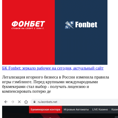
БК Fonbet: зеркало рабочее на сегодня, актуальный сайт
Легализация игорного бизнеса в России изменила правила
игры гэмблинге. Перед крупными международными
букмекерами стал выбор - получать лицензию и
компенсировать потерю де