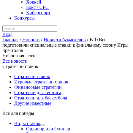
Хоккей
Бокс / UFC
Киберспорт
Конкурсы
Вход
Главная
›
Новости
›
Новости букмекеров
›
В 1xBet
подготовили специальные ставки к финальному сезону Игры
престолов
Новостная лента
Все новости
Стратегии ставок
Стратегии ставок
Игровые стратегии ставок
Финансовые стратегии
Стратегии для тенниса
Стратегии для баскетбола
Другие известные
Все для победы
Виды ставок
Ординар или Одинар