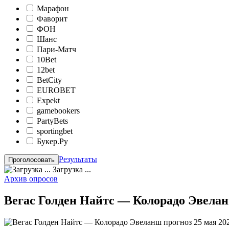
Марафон
Фаворит
ФОН
Шанс
Пари-Матч
10Bet
12bet
BetCity
EUROBET
Expekt
gamebookers
PartyBets
sportingbet
Букер.Ру
Результаты
Загрузка ...
Архив опросов
Вегас Голден Найтс — Колорадо Эвелан