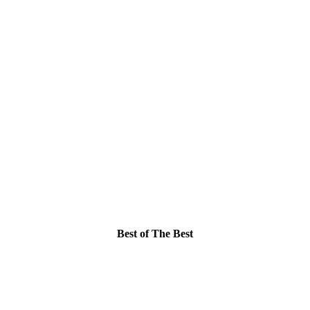
Вest of The Best