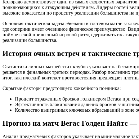
Колорадо демонстрирует один из самых скоростных вариантов 
подключающихся к атакующим действиям. Лидеры гостей велик
высокие показатели по проценту реализации большинства на п
Основная тактическая задача Эвеланш в гостевом матче заклю
где соперник имеет очевидное физическое преимущество. Ввид
поймает свой привычный игровой ритм, сдерживать их атакую
реализации большинства.
История очных встреч и тактические т
Статистика личных матчей этих клубов указывает на бескомпр
решается в финальных третьих периодах. Разбор последних тре
итог, тактический контекст противостояния предвещает плотн
Скрытые факторы предстоящего хоккейного поединка:
Процент отраженных бросков голкипером Вегаса при соз
Эффективность блокирования дальних бросков защитнико
Количество выигранных ключевых вбрасываний в зоне о
Прогноз на матч Вегас Голден Найтс —
Анализ предматчевых факторов указывает на минимальное такт