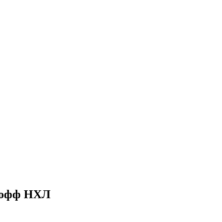
й-офф НХЛ