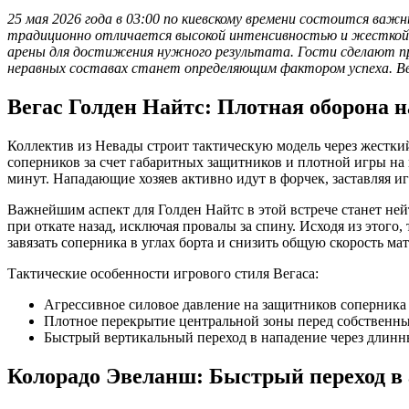
25 мая 2026 года в 03:00 по киевскому времени состоится в
традиционно отличается высокой интенсивностью и жесткой 
арены для достижения нужного результата. Гости сделают при
неравных составах станет определяющим фактором успеха. В
Вегас Голден Найтс: Плотная оборона н
Коллектив из Невады строит тактическую модель через жестки
соперников за счет габаритных защитников и плотной игры на
минут. Нападающие хозяев активно идут в форчек, заставляя
Важнейшим аспект для Голден Найтс в этой встрече станет не
при откате назад, исключая провалы за спину. Исходя из этог
завязать соперника в углах борта и снизить общую скорость ма
Тактические особенности игрового стиля Вегаса:
Агрессивное силовое давление на защитников соперника п
Плотное перекрытие центральной зоны перед собственны
Быстрый вертикальный переход в нападение через длин
Колорадо Эвеланш: Быстрый переход в 