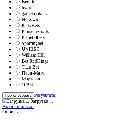
Betfair
bwin
gamebookers
NOXwin
PartyBets
Pinnaclesports
Planetofbets
Sportingbet
UNIBET
William Hill
Bet RedKings
Titan Bet
Пари-Матч
Марафон
10Bet
Результаты
Загрузка ...
Архив опросов
Опросы