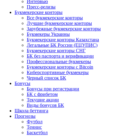
Интервью
Пресс-релизы
Букмекерские конторы
Все букмекерские конторы
Лучшие букмекерские конторы
Зарубежные букмекерские конторы
Букмекеры Украины
Букмекерские конторы Казахстана
Легальные БК России (ЕЦУПИС)
Букмекерские конторы СНГ
БК без паспорта и верификации
Профессиональные букмекеры
Букмекерские конторы с Bitcoin
Киберспортивные букмекеры
Черный список БК
Бонусы
Бонусы при регистрации
БК с фрибетом
Текущие акции
Виды бонусов БК
Школа беттинга
Прогнозы
Футбол
Теннис
Баскетбол