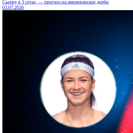
Сьерру в 3 сетах, — прогноз на американское дерби
03.07.2026