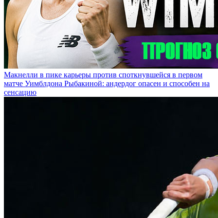
Макнелли в пике карьеры против споткнувшейся в первом
матче Уимблдона Рыбакиной: андердог опасен и способен на
сенсацию