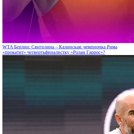
WTA Берлин: Свитолина – Калинская: чемпионка Рима
«прокатит» четвертьфиналистку «Ролан Гаррос»?