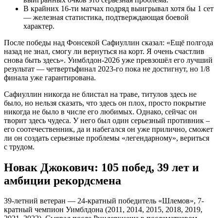
В крайних 16-ти матчах подряд выигрывал хотя бы 1 сет
— железная статистика, подтверждающая боевой
характер.
После победы над Фонсекой Сафиуллин сказал: «Ещё полгода
назад не знал, смогу ли вернуться на корт. Я очень счастлив
снова быть здесь». Уимблдон-2026 уже превзошёл его лучший
результат — четвертьфинал 2023-го пока не достигнут, но 1/8
финала уже гарантирована.
Сафиуллин никогда не блистал на траве, титулов здесь не
было, но нельзя сказать, что здесь он плох, просто покрытие
никогда не было в числе его любимых. Однако, сейчас он
творит здесь чудеса. У него был один серьезный противник –
его соотечественник, да и набегался он уже прилично, сможет
ли он создать серьезные проблемы «легендарному», вериться
с трудом.
Новак Джокович: 105 побед, 39 лет и
амбиции рекордсмена
39-летний ветеран — 24-кратный победитель «Шлемов», 7-
кратный чемпион Уимблдона (2011, 2014, 2015, 2018, 2019,