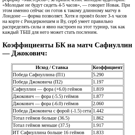
«Молодые не будут сидеть 4-5 часов», — говорит Новак. При
этом именно сейчас он готов к такому длинному матчу в
Лондоне — форма позволяет. Хотя и провёл более 3-х часов
на корте с Риндеркнешем и Ву, серб умеет правильно
распределять силы и явно настроен на этот турнир, так как
каждый ТБШ для него может стать посленим.
Коэффициенты БК на матч Сафиуллин
— Джокович:
Исход / Ставка
Коэффициент
Победа Сафиуллина (П1)
5.290
Победа Джоковича (П2)
1.197
Сафиуллин — фора (+6.0) геймов
1.819
Джокович — фора (-5.5) геймов
1.877
Джокович — фора (-6.0) геймов
2.060
Победа Джоковича с форой (-1.5) сета
1.442
Тотал геймов больше (36.5)
1.862
Тотал геймов меньше (37.5)
1.917
ИТ Сафиуллина больше 16 геймов
1.833