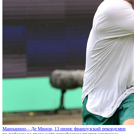
Маннарино – Де Минор, 13 июня: французский рекордсмен