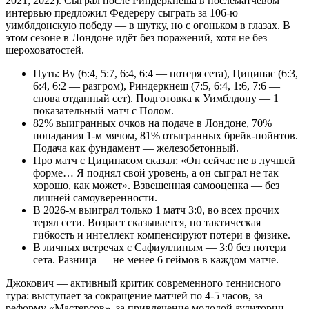
2021, 2022). Сыграл после Риндеркнеша в послематчевом
интервью предложил Федереру сыграть за 106-ю
уимблдонскую победу — в шутку, но с огоньком в глазах. В
этом сезоне в Лондоне идёт без поражений, хотя не без
шероховатостей.
Путь: Ву (6:4, 5:7, 6:4, 6:4 — потеря сета), Циципас (6:3,
6:4, 6:2 — разгром), Риндеркнеш (7:5, 6:4, 1:6, 7:6 —
снова отданный сет). Подготовка к Уимблдону — 1
показательный матч с Полом.
82% выигранных очков на подаче в Лондоне, 70%
попадания 1-м мячом, 81% отыгранных брейк-пойнтов.
Подача как фундамент — железобетонный.
Про матч с Циципасом сказал: «Он сейчас не в лучшей
форме… Я поднял свой уровень, а он сыграл не так
хорошо, как может». Взвешенная самооценка — без
лишней самоуверенности.
В 2026-м выиграл только 1 матч 3:0, во всех прочих
терял сети. Возраст сказывается, но тактическая
гибкость и интеллект компенсируют потери в физике.
В личных встречах с Сафиуллиным — 3:0 без потери
сета. Разница — не менее 6 геймов в каждом матче.
Джокович — активный критик современного теннисного
тура: выступает за сокращение матчей по 4-5 часов, за
реформу «Мастерсов», за привлечение молодой аудитории.