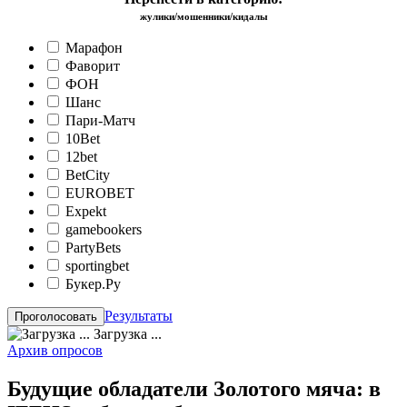
жулики/мошенники/кидалы
Марафон
Фаворит
ФОН
Шанс
Пари-Матч
10Bet
12bet
BetCity
EUROBET
Expekt
gamebookers
PartyBets
sportingbet
Букер.Ру
Результаты
Загрузка ...
Архив опросов
Будущие обладатели Золотого мяча: в