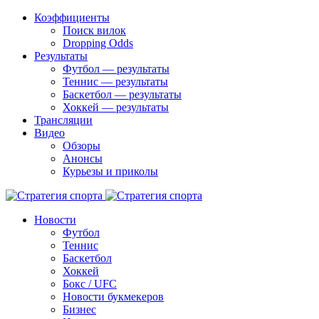
Коэффициенты
Поиск вилок
Dropping Odds
Результаты
Футбол — результаты
Теннис — результаты
Баскетбол — результаты
Хоккей — результаты
Трансляции
Видео
Обзоры
Анонсы
Курьезы и приколы
Новости
Футбол
Теннис
Баскетбол
Хоккей
Бокс / UFC
Новости букмекеров
Бизнес