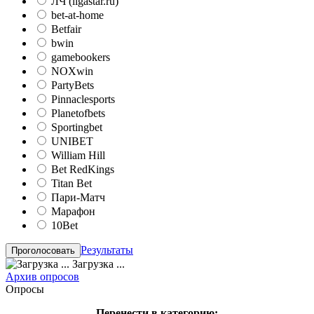
ЛЧ (ligastar.ru)
bet-at-home
Betfair
bwin
gamebookers
NOXwin
PartyBets
Pinnaclesports
Planetofbets
Sportingbet
UNIBET
William Hill
Bet RedKings
Titan Bet
Пари-Матч
Марафон
10Bet
Результаты
Загрузка ...
Архив опросов
Опросы
Перенести в категорию: