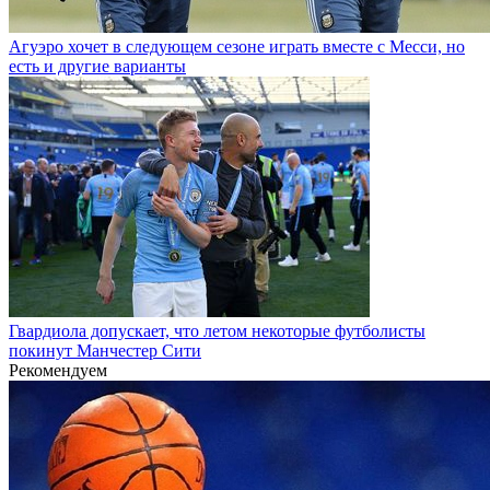
Агуэро хочет в следующем сезоне играть вместе с Месси, но
есть и другие варианты
Гвардиола допускает, что летом некоторые футболисты
покинут Манчестер Сити
Рекомендуем