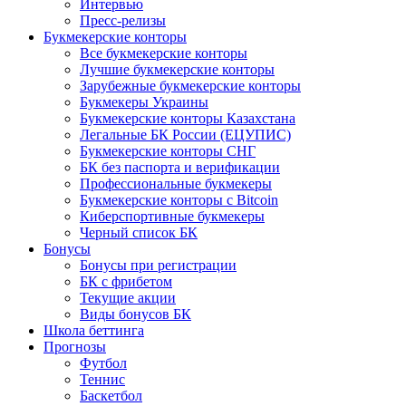
Интервью
Пресс-релизы
Букмекерские конторы
Все букмекерские конторы
Лучшие букмекерские конторы
Зарубежные букмекерские конторы
Букмекеры Украины
Букмекерские конторы Казахстана
Легальные БК России (ЕЦУПИС)
Букмекерские конторы СНГ
БК без паспорта и верификации
Профессиональные букмекеры
Букмекерские конторы с Bitcoin
Киберспортивные букмекеры
Черный список БК
Бонусы
Бонусы при регистрации
БК с фрибетом
Текущие акции
Виды бонусов БК
Школа беттинга
Прогнозы
Футбол
Теннис
Баскетбол