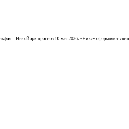
ьфия – Нью-Йорк прогноз 10 мая 2026: «Никс» оформляют свип