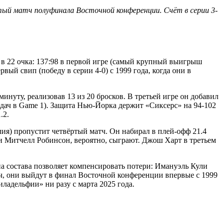
ртый матч полуфинала Восточной конференции. Счёт в серии 3-
 в 22 очка: 137:98 в первой игре (самый крупный выигрыш
вый свип (победу в серии 4-0) с 1999 года, когда они в
инуту, реализовав 13 из 20 бросков. В третьей игре он добавил
редач в Game 1). Защита Нью-Йорка держит «Сиксерс» на 94-102
.2.
ия) пропустит четвёртый матч. Он набирал в плей-офф 21.4
) и Митчелл Робинсон, вероятно, сыграют. Джош Харт в третьем
на состава позволяет компенсировать потери: Имануэль Кули
атч, они выйдут в финал Восточной конференции впервые с 1999
ладельфии» ни разу с марта 2025 года.