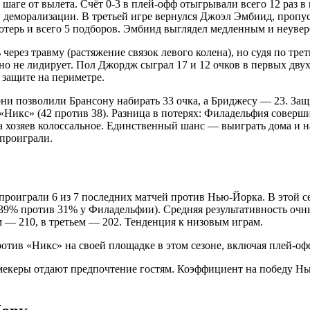
аге от вылета. Счёт 0-3 в плей-офф отыгрывали всего 12 раз в 
 деморализации. В третьей игре вернулся Джоэл Эмбиид, пропус
7 потерь и всего 5 подборов. Эмбиид выглядел медленным и неуве
через травму (растяжение связок левого колена), но судя по тре
 но не лидирует. Пол Джордж сыграл 17 и 12 очков в первых двух 
 защите на периметре.
они позволили Брансону набирать 33 очка, а Бриджесу — 23. Защ
 «Никс» (42 против 38). Разница в потерях: Филадельфия совер
на хозяев колоссальное. Единственный шанс — выиграть дома и н
 проиграли.
 проиграли 6 из 7 последних матчей против Нью-Йорка. В этой с
х (39% против 31% у Филадельфии). Средняя результативность очн
м — 210, в третьем — 202. Тенденция к низовым играм.
отив «Никс» на своей площадке в этом сезоне, включая плей-оф
мекеры отдают предпочтение гостям. Коэффициент на победу Нь