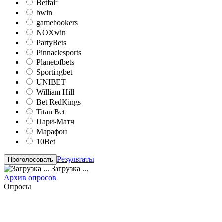
Betfair
bwin
gamebookers
NOXwin
PartyBets
Pinnaclesports
Planetofbets
Sportingbet
UNIBET
William Hill
Bet RedKings
Titan Bet
Пари-Матч
Марафон
10Bet
Результаты
Загрузка ...
Архив опросов
Опросы