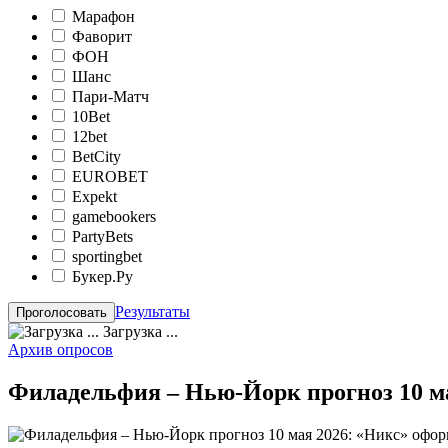
Марафон
Фаворит
ФОН
Шанс
Пари-Матч
10Bet
12bet
BetCity
EUROBET
Expekt
gamebookers
PartyBets
sportingbet
Букер.Ру
Результаты
Загрузка ...
Архив опросов
Филадельфия – Нью-Йорк прогноз 10 ма