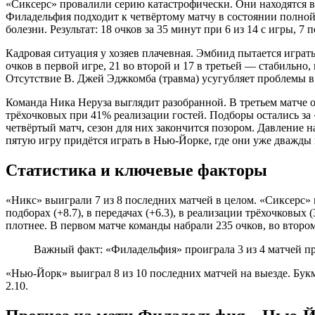
«Сиксерс» провалили серию катастрофически. Они находятся в ш
Филадельфия подходит к четвёртому матчу в состоянии полной
болезни. Результат: 18 очков за 35 минут при 6 из 14 с игры, 
Кадровая ситуация у хозяев плачевная. Эмбиид пытается играть 
очков в первой игре, 21 во второй и 17 в третьей — стабильно,
Отсутствие В. Джей Эджкомба (травма) усугубляет проблемы в
Команда Ника Неруза выглядит разобранной. В третьем матче 
трёхочковых при 41% реализации гостей. Подборы остались за
четвёртый матч, сезон для них закончится позором. Давление 
пятую игру придётся играть в Нью-Йорке, где они уже дважды
Статистика и ключевые факторы
«Никс» выиграли 7 из 8 последних матчей в целом. «Сиксерс»
подборах (+8.7), в передачах (+6.3), в реализации трёхочковы
плотнее. В первом матче команды набрали 235 очков, во второ
Важный факт: «Филадельфия» проиграла 3 из 4 матчей пр
«Нью-Йорк» выиграл 8 из 10 последних матчей на выезде. Бук
2.10.