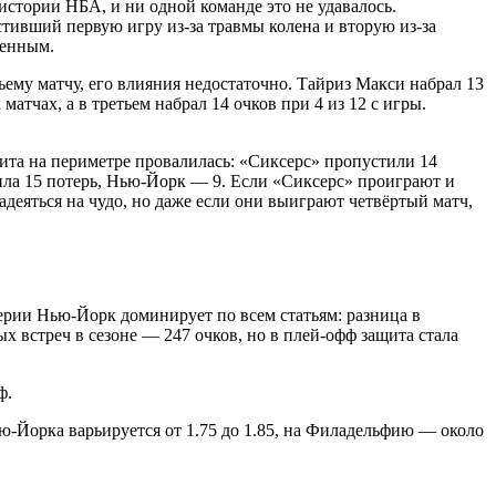
истории НБА, и ни одной команде это не удавалось.
тивший первую игру из-за травмы колена и вторую из-за
ренным.
тьему матчу, его влияния недостаточно. Тайриз Макси набрал 13
матчах, а в третьем набрал 14 очков при 4 из 12 с игры.
ита на периметре провалилась: «Сиксерс» пропустили 14
шила 15 потерь, Нью-Йорк — 9. Если «Сиксерс» проиграют и
адеяться на чудо, но даже если они выиграют четвёртый матч,
ерии Нью-Йорк доминирует по всем статьям: разница в
ых встреч в сезоне — 247 очков, но в плей-офф защита стала
ф.
ю-Йорка варьируется от 1.75 до 1.85, на Филадельфию — около