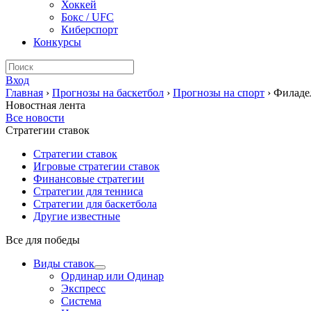
Хоккей
Бокс / UFC
Киберспорт
Конкурсы
Вход
Главная
›
Прогнозы на баскетбол
›
Прогнозы на спорт
›
Филадел
Новостная лента
Все новости
Стратегии ставок
Стратегии ставок
Игровые стратегии ставок
Финансовые стратегии
Стратегии для тенниса
Стратегии для баскетбола
Другие известные
Все для победы
Виды ставок
Ординар или Одинар
Экспресс
Система