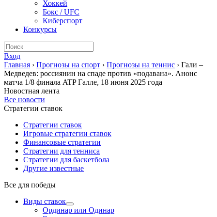
Хоккей
Бокс / UFC
Киберспорт
Конкурсы
Вход
Главная
›
Прогнозы на спорт
›
Прогнозы на теннис
›
Гали –
Медведев: россиянин на спаде против «подавана». Анонс
матча 1/8 финала ATP Галле, 18 июня 2025 года
Новостная лента
Все новости
Стратегии ставок
Стратегии ставок
Игровые стратегии ставок
Финансовые стратегии
Стратегии для тенниса
Стратегии для баскетбола
Другие известные
Все для победы
Виды ставок
Ординар или Одинар