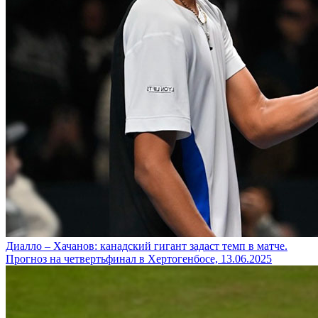
Диалло – Хачанов: канадский гигант задаст темп в матче.
Прогноз на четвертьфинал в Хертогенбосе, 13.06.2025