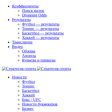
Коэффициенты
Поиск вилок
Dropping Odds
Результаты
Футбол — результаты
Теннис — результаты
Баскетбол — результаты
Хоккей — результаты
Трансляции
Видео
Обзоры
Анонсы
Курьезы и приколы
Новости
Футбол
Теннис
Баскетбол
Хоккей
Бокс / UFC
Новости букмекеров
Бизнес