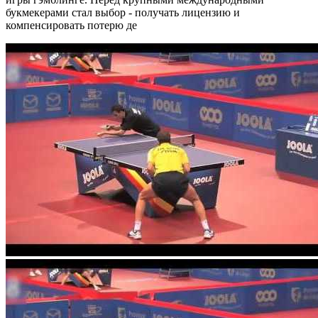
букмекерами стал выбор - получать лицензию и
компенсировать потерю де