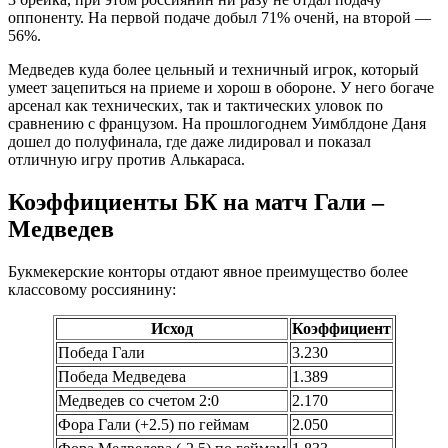
оппоненту. На первой подаче добыл 71% оченй, на второй —
56%.
Медведев куда более цельный и техничный игрок, который
умеет зацепиться на приеме и хорош в обороне. У него богаче
арсенал как технических, так и тактических уловок по
сравнению с французом. На прошлогоднем Уимблдоне Даня
дошел до полуфинала, где даже лидировал и показал
отличную игру против Алькараса.
Коэффициенты БК на матч Гали –
Медведев
Букмекерские конторы отдают явное преимущество более
классовому россиянину:
Исход
Коэффициент
Победа Гали
3.230
Победа Медведева
1.389
Медведев со счетом 2:0
2.170
Фора Гали (+2.5) по геймам
2.050