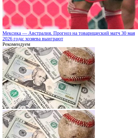
Мексика — Австралия. Прогноз на товарищеский матч 30 мая
2026 года: хозяева выиграют
Рекомендуем