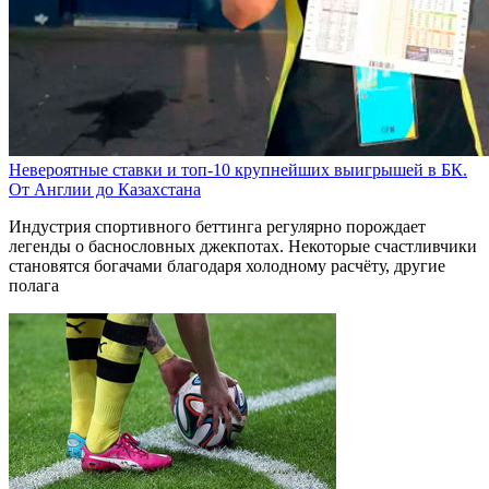
Невероятные ставки и топ-10 крупнейших выигрышей в БК.
От Англии до Казахстана
Индустрия спортивного беттинга регулярно порождает
легенды о баснословных джекпотах. Некоторые счастливчики
становятся богачами благодаря холодному расчёту, другие
полага