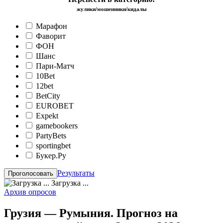
жулики/мошенники/кидалы
Марафон
Фаворит
ФОН
Шанс
Пари-Матч
10Bet
12bet
BetCity
EUROBET
Expekt
gamebookers
PartyBets
sportingbet
Букер.Ру
Результаты
Загрузка ...
Архив опросов
Грузия — Румыния. Прогноз на