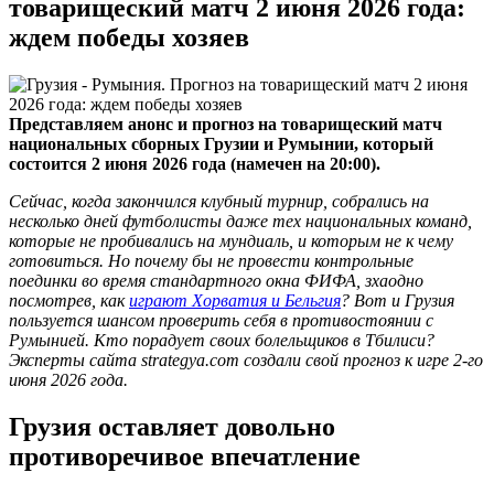
товарищеский матч 2 июня 2026 года:
ждем победы хозяев
Представляем анонс и прогноз на товарищеский матч
национальных сборных Грузии и Румынии, который
состоится 2 июня 2026 года (намечен на 20:00).
Сейчас, когда закончился клубный турнир, собрались на
несколько дней футболисты даже тех национальных команд,
которые не пробивались на мундиаль, и которым не к чему
готовиться. Но почему бы не провести контрольные
поединки во время стандартного окна ФИФА, зхаодно
посмотрев, как
играют Хорватия и Бельгия
? Вот и Грузия
пользуется шансом проверить себя в противостоянии с
Румынией. Кто порадует своих болельщиков в Тбилиси?
Эксперты сайта strategya.com создали свой прогноз к игре 2-го
июня 2026 года.
Грузия оставляет довольно
противоречивое впечатление