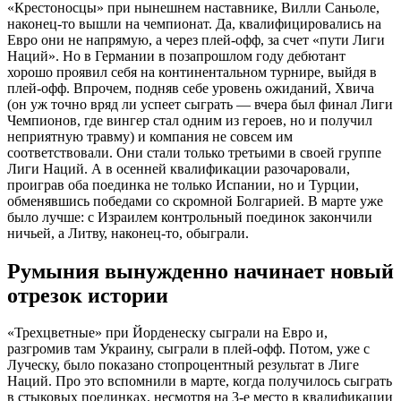
«Крестоносцы» при нынешнем наставнике, Вилли Саньоле,
наконец-то вышли на чемпионат. Да, квалифицировались на
Евро они не напрямую, а через плей-офф, за счет «пути Лиги
Наций». Но в Германии в позапрошлом году дебютант
хорошо проявил себя на континентальном турнире, выйдя в
плей-офф. Впрочем, подняв себе уровень ожиданий, Хвича
(он уж точно вряд ли успеет сыграть — вчера был финал Лиги
Чемпионов, где вингер стал одним из героев, но и получил
неприятную травму) и компания не совсем им
соответствовали. Они стали только третьими в своей группе
Лиги Наций. А в осенней квалификации разочаровали,
проиграв оба поединка не только Испании, но и Турции,
обменявшись победами со скромной Болгарией. В марте уже
было лучше: с Израилем контрольный поединок закончили
ничьей, а Литву, наконец-то, обыграли.
Румыния вынужденно начинает новый
отрезок истории
«Трехцветные» при Йорденеску сыграли на Евро и,
разгромив там Украину, сыграли в плей-офф. Потом, уже с
Луческу, было показано стопроцентный результат в Лиге
Наций. Про это вспомнили в марте, когда получилось сыграть
в стыковых поединках, несмотря на 3-е место в квалификации