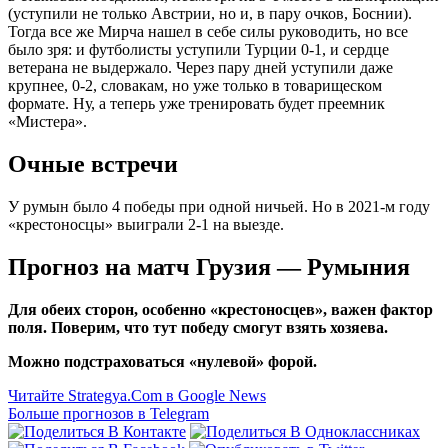
(уступили не только Австрии, но и, в пару очков, Боснии).
Тогда все же Мирча нашел в себе силы руководить, но все
было зря: и футболисты уступили Турции 0-1, и сердце
ветерана не выдержало. Через пару дней уступили даже
крупнее, 0-2, словакам, но уже только в товарищеском
формате. Ну, а теперь уже тренировать будет преемник
«Мистера».
Очные встречи
У румын было 4 победы при одной ничьей. Но в 2021-м году
«крестоносцы» выиграли 2-1 на выезде.
Прогноз на матч Грузия — Румыния
Для обеих сторон, особенно «крестоносцев», важен фактор
поля. Поверим, что тут победу смогут взять хозяева.
Можно подстраховаться «нулевой» форой.
Читайте Strategya.Com в Google News
Больше прогнозов в Telegram