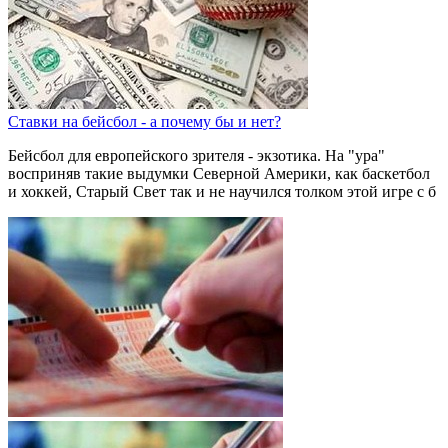
Ставки на бейсбол - а почему бы и нет?
Бейсбол для европейского зрителя - экзотика. На "ура"
восприняв такие выдумки Северной Америки, как баскетбол
и хоккей, Старый Свет так и не научился толком этой игре с б