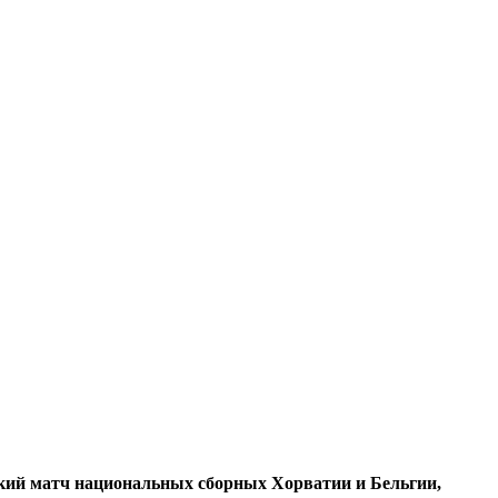
ский матч национальных сборных Хорватии и Бельгии,