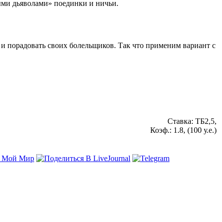
ыми дьяволами» поединки и ничьи.
и порадовать своих болельщиков. Так что применим вариант с
Ставка: ТБ2,5,
Коэф.: 1.8, (100 у.е.)