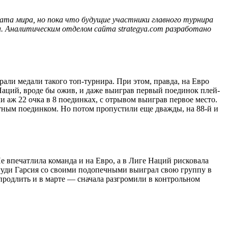
ата мира, но пока что будущие участники главного турнира
 Аналитическим отделом сайта strategya.com разработано
рали медали такого топ-турнира. При этом, правда, на Евро
 Наций, вроде бы ожив, и даже выиграв первый поединок плей-
 аж 22 очка в 8 поединках, с отрывом выиграв первое место.
етным поединком. Но потом пропустили еще дважды, на 88-й и
е впечатлила команда и на Евро, а в Лиге Наций рисковала
 Руди Гарсия со своими подопечными выиграл свою группу в
родлить и в марте — сначала разгромили в контрольном