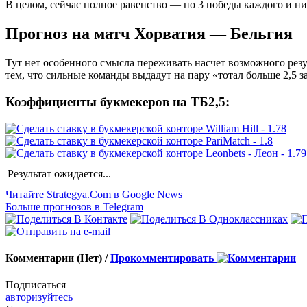
В целом, сейчас полное равенство — по 3 победы каждого и н
Прогноз на матч Хорватия — Бельгия
Тут нет особенного смысла переживать насчет возможного рез
тем, что сильные команды выдадут на пару «тотал больше 2,5 з
Коэффициенты букмекеров на ТБ2,5:
- 1.78
- 1.8
- 1.79
Результат ожидается...
Читайте Strategya.Com в Google News
Больше прогнозов в Telegram
Комментарии (Нет) /
Прокомментировать
Подписаться
авторизуйтесь