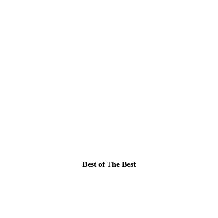
Вest of The Best