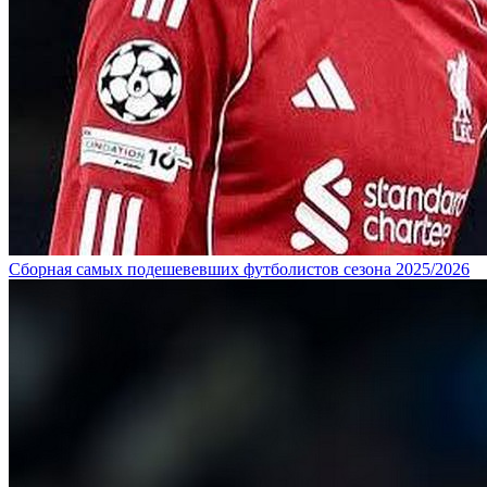
Сборная самых подешевевших футболистов сезона 2025/2026