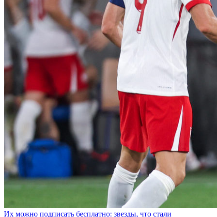
Их можно подписать бесплатно: звезды, что стали