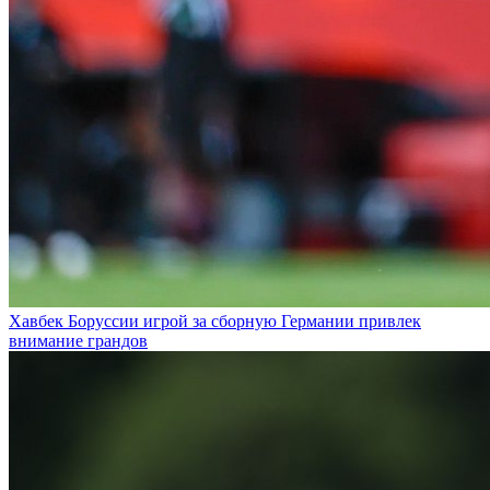
Хавбек Боруссии игрой за сборную Германии привлек
внимание грандов