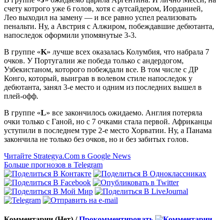
счету котрого уже 6 голов, хотя с аутсайдером, Иорданией,
Лео выходил на замену — и все равно успел реализовать
пенальти. Ну, а Австрия с Алжиром, побеждавшие дебютанта,
напоследок оформили упомянутые 3-3.
В группе «
K
» лучше всех оказалась Колумбия, что набрала 7
очков. У Португалии же победа только с андердогом,
Узбекистаном, которого побеждали все. В том числе с ДР
Конго, который, выиграв в волевом стиле напоследок у
дебютанта, занял 3-е место и одним из последних вышел в
плей-офф.
В группе «
L
» все закончилось ожидаемо. Англия потеряла
очки только с Ганой, но с 7 очками стала первой. Африканцы
уступили в последнем туре 2-е место Хорватии. Ну, а Панама
закончила не только без очков, но и без забитых голов.
Читайте Strategya.Com в Google News
Больше прогнозов в Telegram
Комментарии (Нет) /
Прокомментировать