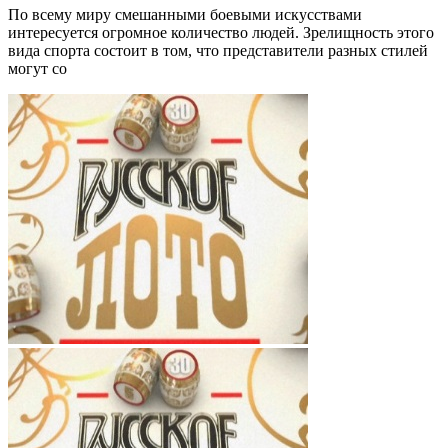
По всему миру смешанными боевыми искусствами
интересуется огромное количество людей. Зрелищность этого
вида спорта состоит в том, что представители разных стилей
могут со