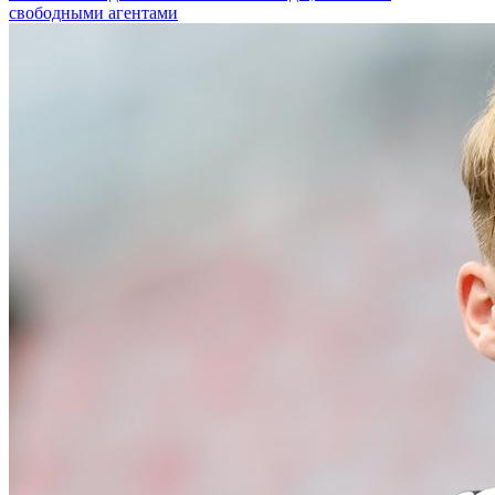
свободными агентами