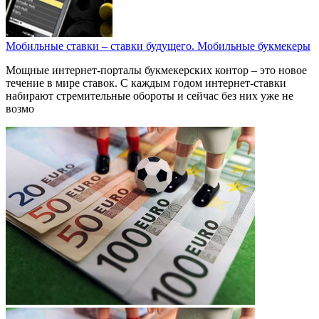
Мобильные ставки – ставки будущего. Мобильные букмекеры
Мощные интернет-порталы букмекерских контор – это новое
течение в мире ставок. С каждым годом интернет-ставки
набирают стремительные обороты и сейчас без них уже не
возмо