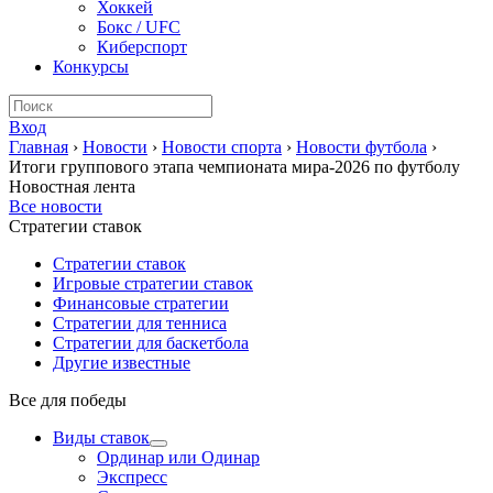
Хоккей
Бокс / UFC
Киберспорт
Конкурсы
Вход
Главная
›
Новости
›
Новости спорта
›
Новости футбола
›
Итоги группового этапа чемпионата мира-2026 по футболу
Новостная лента
Все новости
Стратегии ставок
Стратегии ставок
Игровые стратегии ставок
Финансовые стратегии
Стратегии для тенниса
Стратегии для баскетбола
Другие известные
Все для победы
Виды ставок
Ординар или Одинар
Экспресс