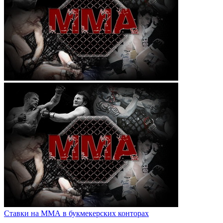
Ставки на ММА в букмекерских конторах