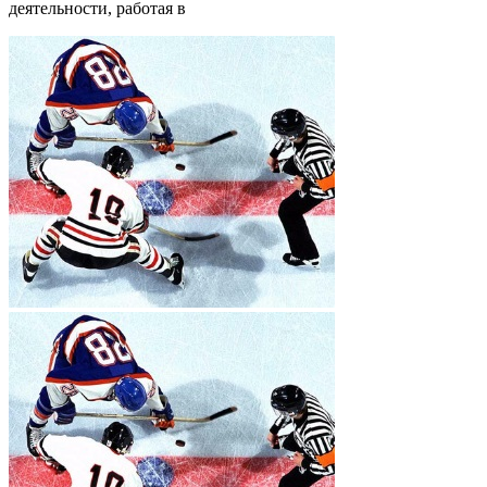
деятельности, работая в