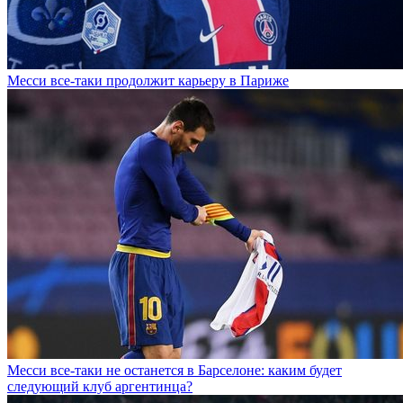
Месси все-таки продолжит карьеру в Париже
Месси все-таки не останется в Барселоне: каким будет
следующий клуб аргентинца?