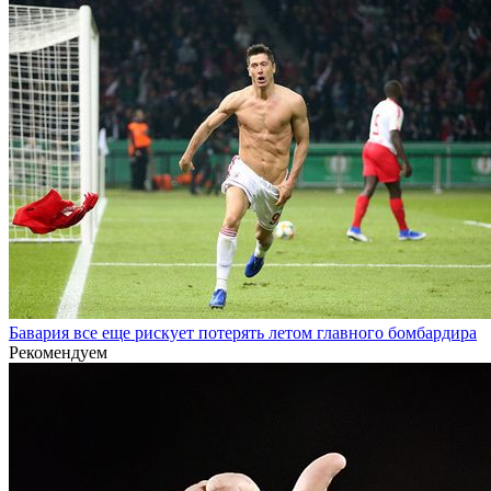
Бавария все еще рискует потерять летом главного бомбардира
Рекомендуем