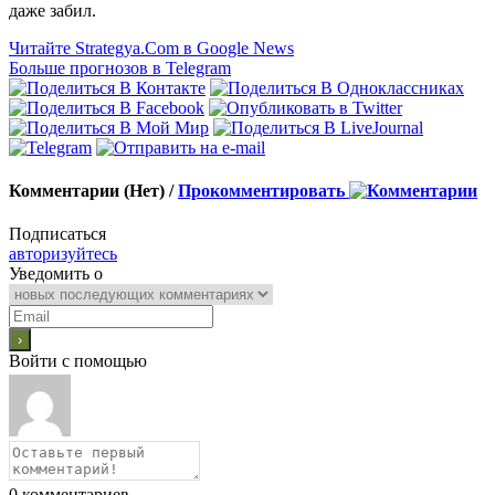
даже забил.
Читайте Strategya.Com в Google News
Больше прогнозов в Telegram
Комментарии (Нет) /
Прокомментировать
Подписаться
авторизуйтесь
Уведомить о
Войти с помощью
0
комментариев