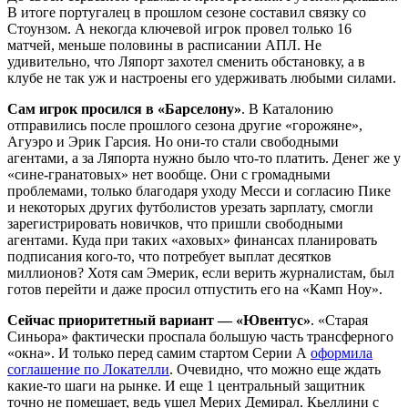
В итоге португалец в прошлом сезоне составил связку со
Стоунзом. А некогда ключевой игрок провел только 16
матчей, меньше половины в расписании АПЛ. Не
удивительно, что Ляпорт захотел сменить обстановку, а в
клубе не так уж и настроены его удерживать любыми силами.
Сам игрок просился в «Барселону»
. В Каталонию
отправились после прошлого сезона другие «горожяне»,
Агуэро и Эрик Гарсия. Но они-то стали свободными
агентами, а за Ляпорта нужно было что-то платить. Денег же у
«сине-гранатовых» нет вообще. Они с громадными
проблемами, только благодаря уходу Месси и согласию Пике
и некоторых других футболистов урезать зарплату, смогли
зарегистрировать новичков, что пришли свободными
агентами. Куда при таких «аховых» финансах планировать
подписания кого-то, что потребует выплат десятков
миллионов? Хотя сам Эмерик, если верить журналистам, был
готов перейти и даже просил отпустить его на «Камп Ноу».
Сейчас приоритетный вариант — «Ювентус»
. «Старая
Синьора» фактически проспала большую часть трансферного
«окна». И только перед самим стартом Серии А
оформила
соглашение по Локателли
. Очевидно, что можно еще ждать
какие-то шаги на рынке. И еще 1 центральный защитник
точно не помешает, ведь ушел Мерих Демирал. Кьеллини с