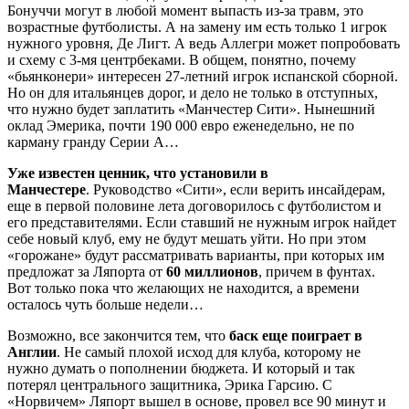
Бонуччи могут в любой момент выпасть из-за травм, это
возрастные футболисты. А на замену им есть только 1 игрок
нужного уровня, Де Лигт. А ведь Аллегри может попробовать
и схему с 3-мя центрбеками. В общем, понятно, почему
«бьянконери» интересен 27-летний игрок испанской сборной.
Но он для итальянцев дорог, и дело не только в отступных,
что нужно будет заплатить «Манчестер Сити». Нынешний
оклад Эмерика, почти 190 000 евро еженедельно, не по
карману гранду Серии А…
Уже известен ценник, что установили в
Манчестере
. Руководство «Сити», если верить инсайдерам,
еще в первой половине лета договорилось с футболистом и
его представителями. Если ставший не нужным игрок найдет
себе новый клуб, ему не будут мешать уйти. Но при этом
«горожане» будут рассматривать варианты, при которых им
предложат за Ляпорта от
60 миллионов
, причем в фунтах.
Вот только пока что желающих не находится, а времени
осталось чуть больше недели…
Возможно, все закончится тем, что
баск еще поиграет в
Англии
. Не самый плохой исход для клуба, которому не
нужно думать о пополнении бюджета. И который и так
потерял центрального защитника, Эрика Гарсию. С
«Норвичем» Ляпорт вышел в основе, провел все 90 минут и