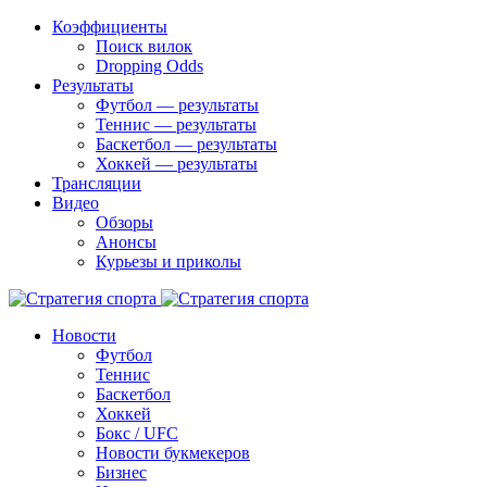
Коэффициенты
Поиск вилок
Dropping Odds
Результаты
Футбол — результаты
Теннис — результаты
Баскетбол — результаты
Хоккей — результаты
Трансляции
Видео
Обзоры
Анонсы
Курьезы и приколы
Новости
Футбол
Теннис
Баскетбол
Хоккей
Бокс / UFC
Новости букмекеров
Бизнес