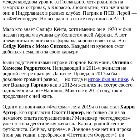
международном уровне за Голландию, хотя родились на
заморских островах, в Кюрасао. Любопытно, что начинали
они в Нидерландах в разных клубах, Патрик в ПСВ, Лерой —
в «Фейеноорде». Но все равно в итоге очутились в АПЛ.
Мало кто знает Салифа Кейта, хотя именно он в 1970-м был
назван первым лучшим футболистом всей Африки. А вот
племянники малийского форварда хорошо известны. Это
Сейду Кейта с Момо Сиссоко
. Каждый из кузенов смог
добиться немалого за свою карьеру.
Были родственниками игроки сборной Колумбии,
Оспина с
Хамесом Родригесом
. Нападающий в 2011-м женился на
родной сестре вратаря, Даниэле. Правда, в 2017-м был
довольно громкий развод — но тогда и
игрок был на пике
. А
вот
Вальтер Гаргано
как в 2012-м женился на сестре своего
одноклубника по «Наполи», Микаэле в 2012 году, так и
продолжает с ней жить.
Одним из новичков «Фулхэма» лета 2019-го года стал
Харри
Артер
. Его пригласил
Скотт Паркер
, но только ли из-за
немалого опыта полузащитника? Менеджер «коттеджеров»
уже полтора десятилетия женат на Карли, родной сестре
футболиста. Сейчас, впрочем, в Лондоне уже нет ни игрока
(поиграв годик, перебрался в «Ноттингем Форрест»), ни