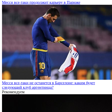
Месси все-таки продолжит карьеру в Париже
Месси все-таки не останется в Барселоне: каким будет
следующий клуб аргентинца?
Рекомендуем