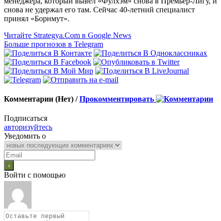
менеджера, который вывел «Фулхэм» снова в Премьер-Лигу, и
снова не удержал его там. Сейчас 40-летний специалист
принял «Борнмут».
Читайте Strategya.Com в Google News
Больше прогнозов в Telegram
Комментарии (Нет) /
Прокомментировать
Подписаться
авторизуйтесь
Уведомить о
Войти с помощью