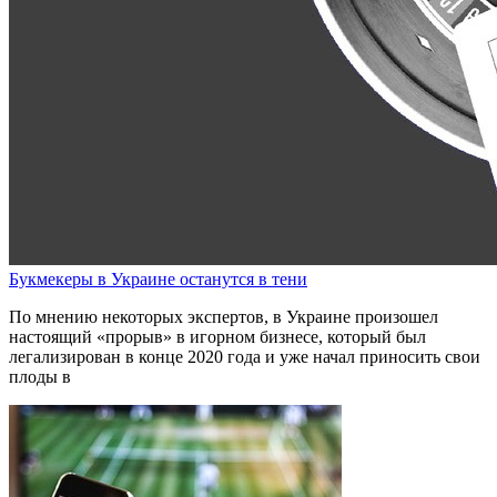
Букмекеры в Украине останутся в тени
По мнению некоторых экспертов, в Украине произошел
настоящий «прорыв» в игорном бизнесе, который был
легализирован в конце 2020 года и уже начал приносить свои
плоды в