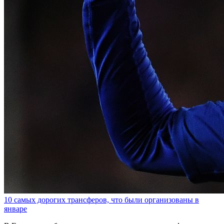
10 самых дорогих трансферов, что были организованы в
январе