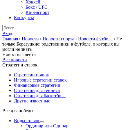
Хоккей
Бокс / UFC
Киберспорт
Конкурсы
Вход
Главная
›
Новости
›
Новости спорта
›
Новости футбола
›
Не
только Березуцкие: родственники в футболе, о которых вы
могли не знать
Новостная лента
Все новости
Стратегии ставок
Стратегии ставок
Игровые стратегии ставок
Финансовые стратегии
Стратегии для тенниса
Стратегии для баскетбола
Другие известные
Все для победы
Виды ставок
Ординар или Одинар