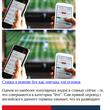
Ставки в режиме live как ловушка для игроков
Одним из наиболее популярных видов в ставках сейчас - те,
что совершаются в категории "live". Сам прямой перевод с
английского данного термина означает, что их размещают