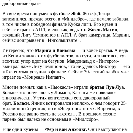
двоюродные братья.
В свое время пошумел в футболе
Жоб
. Жозеф-Дезире
запомнился, прежде всего, в «Мидлсбро», где немало забивал,
в том числе в победном финале Кубка лиги. Его кузен и
сейчас играет в АПЛ, и еще как, ведь это
Жоэль Матип
,
взявший Лигу Чемпионов и АПЛ. А брат камерунца, Марвин,
сейчас доигрывает в «Ингольштадте».
Интересно, что
Марига и Ваньяма
— и вовсе братья. А ведь
из Кении только этих футболистов, по сути, и знают все, тут
все-таки упор идет на бегунов. Макдональд с «Интером»
выиграл даже Лигу чемпионов, что не удалось Виктору — его
«Тоттенхэм» уступил в финале. Сейчас 30-летний хавбек уже
играет за «Монреаль Импакт».
Многие помнят, как в «Ньюкасле» играли
братья Луа-Луа
.
Больше это получалось у Ломана, Казенга же появлялся
эпизодически. У этих конголезцев есть двоюродный
брат,
Боласи
. Янник котировался неплохо, о чем говорит 25-
миллионный ценник, но в «Эвертоне» потух. Впрочем, в
Россию все равно ехать не захотел… В прошлом сезоне
парень был далеко не основным в «Мидлсбро».
Еще одни кузены —
Фер и ван Анхольт
. Они выступают на