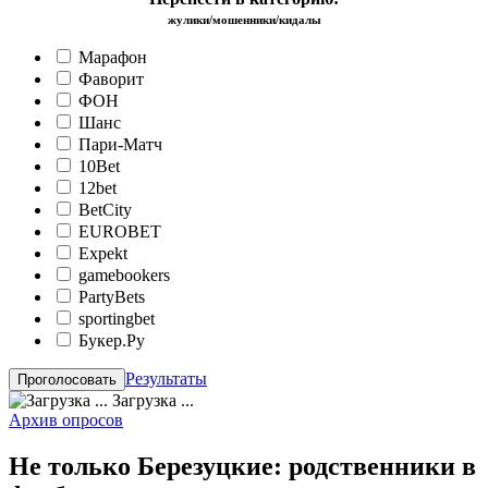
жулики/мошенники/кидалы
Марафон
Фаворит
ФОН
Шанс
Пари-Матч
10Bet
12bet
BetCity
EUROBET
Expekt
gamebookers
PartyBets
sportingbet
Букер.Ру
Результаты
Загрузка ...
Архив опросов
Не только Березуцкие: родственники в