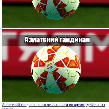
Азиатский гандикап и его особенности во время футбольных