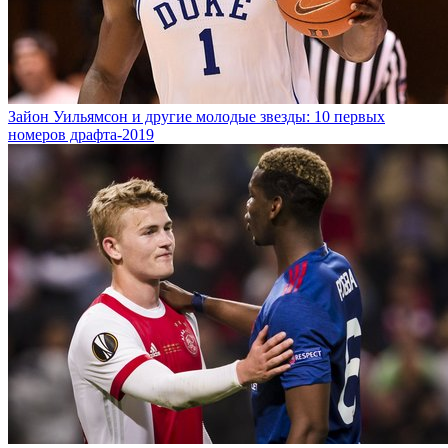
Зайон Уильямсон и другие молодые звезды: 10 первых
номеров драфта-2019