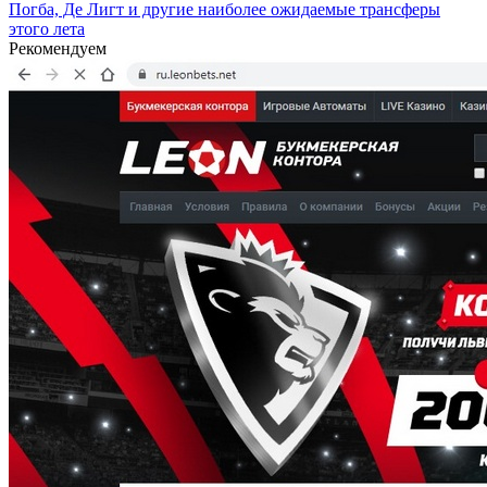
Погба, Де Лигт и другие наиболее ожидаемые трансферы
этого лета
Рекомендуем