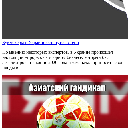
Букмекеры в Украине останутся в тени
По мнению некоторых экспертов, в Украине произошел
настоящий «прорыв» в игорном бизнесе, который был
легализирован в конце 2020 года и уже начал приносить свои
плоды в