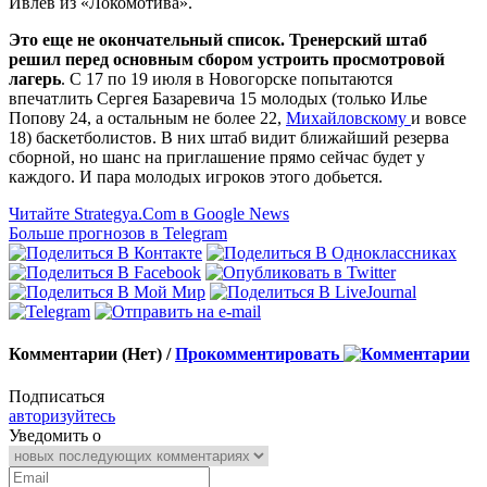
Ивлев из «Локомотива».
Это еще не окончательный список. Тренерский штаб
решил перед основным сбором устроить просмотровой
лагерь
. С 17 по 19 июля в Новогорске попытаются
впечатлить Сергея Базаревича 15 молодых (только Илье
Попову 24, а остальным не более 22,
Михайловскому
и вовсе
18) баскетболистов. В них штаб видит ближайший резерва
сборной, но шанс на приглашение прямо сейчас будет у
каждого. И пара молодых игроков этого добьется.
Читайте Strategya.Com в Google News
Больше прогнозов в Telegram
Комментарии (Нет) /
Прокомментировать
Подписаться
авторизуйтесь
Уведомить о