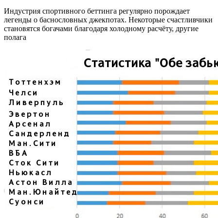
Индустрия спортивного беттинга регулярно порождает
легенды о баснословных джекпотах. Некоторые счастливчики
становятся богачами благодаря холодному расчёту, другие
полага