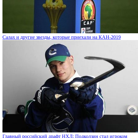
Салах и другие звезды, которые приехали на КАН-2019
Главный российский драфт НХЛ: Подколзин стал игроком