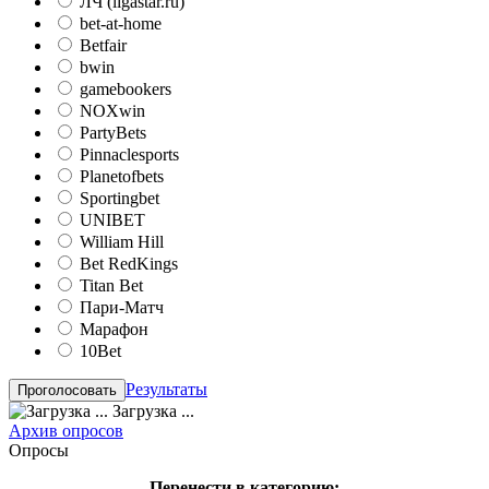
ЛЧ (ligastar.ru)
bet-at-home
Betfair
bwin
gamebookers
NOXwin
PartyBets
Pinnaclesports
Planetofbets
Sportingbet
UNIBET
William Hill
Bet RedKings
Titan Bet
Пари-Матч
Марафон
10Bet
Результаты
Загрузка ...
Архив опросов
Опросы
Перенести в категорию: