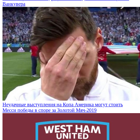
Ванкувера
Неудачные выступления на Копа Америка могут стоить
Месси победы в споре за Золотой Мяч-2019