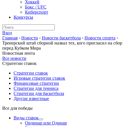
Хоккей
Бокс / UFC
Киберспорт
Конкурсы
Вход
Главная
›
Новости
›
Новости баскетбола
›
Новости спорта
›
Тренерский штаб сборной назвал тех, кого пригласил на сбор
перед Кубком Мира
Новостная лента
Все новости
Стратегии ставок
Стратегии ставок
Игровые стратегии ставок
Финансовые стратегии
Стратегии для тенниса
Стратегии для баскетбола
Другие известные
Все для победы
Виды ставок
Ординар или Одинар