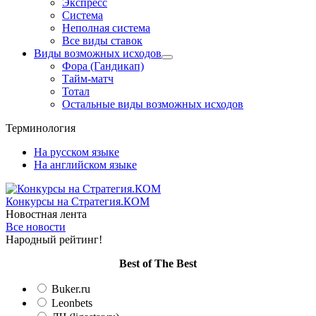
Экспресс
Система
Неполная система
Все виды ставок
Виды возможных исходов
Фора (Гандикап)
Тайм-матч
Тотал
Остальные виды возможных исходов
Терминология
На русском языке
На английском языке
Конкурсы
на Стратегия.КОМ
Новостная лента
Все новости
Народный рейтинг!
Вest of The Best
Buker.ru
Leonbets