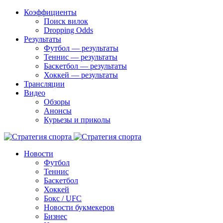
Коэффициенты
Поиск вилок
Dropping Odds
Результаты
Футбол — результаты
Теннис — результаты
Баскетбол — результаты
Хоккей — результаты
Трансляции
Видео
Обзоры
Анонсы
Курьезы и приколы
Новости
Футбол
Теннис
Баскетбол
Хоккей
Бокс / UFC
Новости букмекеров
Бизнес