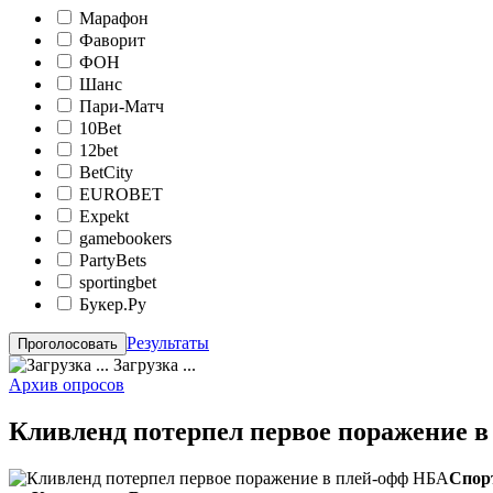
Марафон
Фаворит
ФОН
Шанс
Пари-Матч
10Bet
12bet
BetCity
EUROBET
Expekt
gamebookers
PartyBets
sportingbet
Букер.Ру
Результаты
Загрузка ...
Архив опросов
Кливленд потерпел первое поражение 
Спор