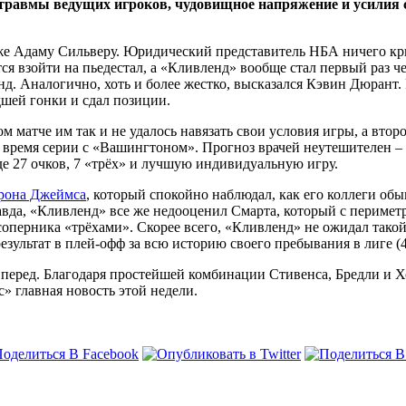
а травмы ведущих игроков, чудовищное напряжение и усилия
аже Адаму Сильверу. Юридический представитель НБА ничего кри
ся взойти на пьедестал, а «Кливленд» вообще стал первый раз 
анд. Аналогично, хоть и более жестко, высказался Кэвин Дюрант
шей гонки и сдал позиции.
м матче им так и не удалось навязать свои условия игры, а вто
 время серии с «Вашингтоном». Прогноз врачей неутешителен – 
е 27 очков, 7 «трёх» и лучшую индивидуальную игру.
рона Джеймса
, который спокойно наблюдал, как его коллеги об
авда, «Кливленд» все же недооценил Смарта, который с перимет
соперника «трёхами». Скорее всего, «Кливленд» не ожидал так
льтат в плей-офф за всю историю своего пребывания в лиге (4 из
 вперед. Благодаря простейшей комбинации Стивенса, Бредли и
с» главная новость этой недели.