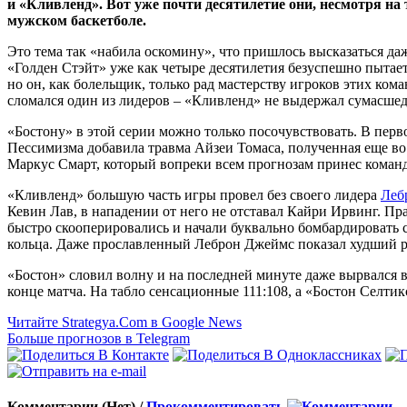
и «Кливленд». Вот уже почти десятилетие они, несмотря н
мужском баскетболе.
Это тема так «набила оскомину», что пришлось высказаться д
«Голден Стэйт» уже как четыре десятилетия безуспешно пытает
но он, как болельщик, только рад мастерству игроков этих ком
сломался один из лидеров – «Кливленд» не выдержал сумасшед
«Бостону» в этой серии можно только посочувствовать. В перво
Пессимизма добавила травма Айзеи Томаса, полученная еще во
Маркус Смарт, который вопреки всем прогнозам принес команд
«Кливленд» большую часть игры провел без своего лидера
Леб
Кевин Лав, в нападении от него не отставал Кайри Ирвинг. Пр
быстро скооперировались и начали буквально бомбардировать 
кольца. Даже прославленный Леброн Джеймс показал худший резу
«Бостон» словил волну и на последней минуте даже вырвался
конце матча. На табло сенсационные 111:108, а «Бостон Селтик
Читайте Strategya.Com в Google News
Больше прогнозов в Telegram
Комментарии (Нет) /
Прокомментировать