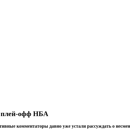
в плей-офф НБА
тивные комментаторы давно уже устали рассуждать о несмен