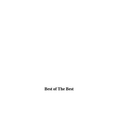
Вest of The Best