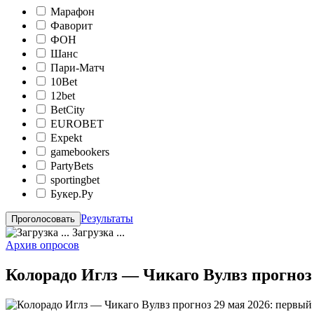
Марафон
Фаворит
ФОН
Шанс
Пари-Матч
10Bet
12bet
BetCity
EUROBET
Expekt
gamebookers
PartyBets
sportingbet
Букер.Ру
Результаты
Загрузка ...
Архив опросов
Колорадо Иглз — Чикаго Вулвз прогноз