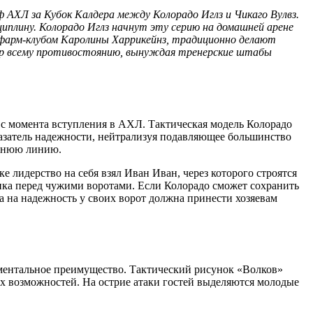
ф АХЛ за Кубок Калдера между Колорадо Иглз и Чикаго Вулвз.
иплину. Колорадо Иглз начнут эту серию на домашней арене
 фарм-клубом Каролины Харрикейнз, традиционно делают
ктор всему противостоянию, вынуждая тренерские штабы
 с момента вступления в АХЛ. Тактическая модель Колорадо
азатель надежности, нейтрализуя подавляющее большинство
синюю линию.
 лидерство на себя взял Иван Иван, через которого строятся
ка перед чужими воротами. Если Колорадо сможет сохранить
ка на надежность у своих ворот должна принести хозяевам
 ментальное преимущество. Тактический рисунок «Волков»
х возможностей. На острие атаки гостей выделяются молодые