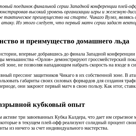
ртовый поединок финальной серии Западной конференции плей-оф
онстрировав высокий уровень организации игры и железную дисц
е тактическое преимущество на старте. Чикаго Вулвз, являясь
 в атаку. Из этого следует, что первый матч серии задаст ве
нство и преимущество домашнего льда
 истории, впервые добравшись до финала Западной конференции
игады меньшинства «Орлов» демонстрируют гроссмейстерский пок
ей зоне, не позволяя нападающим набрать скорость на входе в 
вный прессинг защитников Чикаго в их собственной зоне. В атаке
ьзовать габариты своих силовых форвардов для создания трафи
ериоде, они закроют первый матч в свою пользу. Как итог, став
 взрывной кубковый опыт
активе три завоеванных Кубка Калдера, что дает им серьезное
, которые в текущем плей-офф реализуют солидный процент свои
ты из ничего за счет индивидуального мастерства.