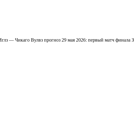
Иглз — Чикаго Вулвз прогноз 29 мая 2026: первый матч финала