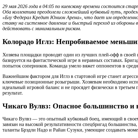
29 мая 2026 года в 04:05 по киевскому времени состоится ста
Оба коллектива преодолели сложнейший кубковый путь, продем
«Блу Федерал Кредит Юнион Арена», что дает им определенно
ставку на системное давление и быстрый переход из обороны
действовать с минимальным риском.
Колорадо Иглз: Непробиваемое меньши
Хозяева площадки проводят один из лучших плей-офф в своей
базируется на фантастической игре в неравных составах. Бр
попыток соперников. Команда умело вяжет оппонентов в средн
Важнейшим фактором для Иглз в стартовой игре станет агресси
ключевые позиционные розыгрыши. Хозяевам необходимо испол
идеальный игровой баланс и не просядет физически в третьем п
результат.
Чикаго Вулвз: Опасное большинство и
Чикаго Вулвз — это опытный кубковый боец, имеющий в своем 
завязан на высокой результативности спецбригад большинства
таланты Брэдли Надо и Райан Сузуки, умеющие создавать момен