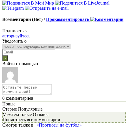
Комментарии (Нет) /
Прокомментировать
Подписаться
авторизуйтесь
Уведомить о
Войти с помощью
0
комментариев
Новые
Старые
Популярные
Межтекстовые Отзывы
Посмотреть все комментарии
Смотри также в
«Прогнозы на футбол»