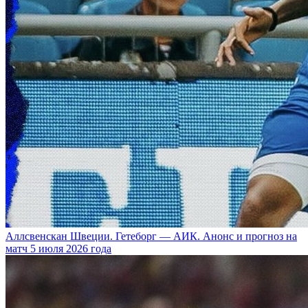
Аллсвенскан Швеции. Гетеборг — АИК. Анонс и прогноз на
матч 5 июля 2026 года