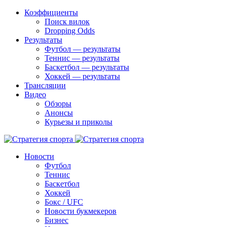
Коэффициенты
Поиск вилок
Dropping Odds
Результаты
Футбол — результаты
Теннис — результаты
Баскетбол — результаты
Хоккей — результаты
Трансляции
Видео
Обзоры
Анонсы
Курьезы и приколы
Новости
Футбол
Теннис
Баскетбол
Хоккей
Бокс / UFC
Новости букмекеров
Бизнес