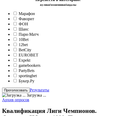
жулики/мошенники/кидалы
Марафон
Фаворит
ФОН
Шанс
Пари-Матч
10Bet
12bet
BetCity
EUROBET
Expekt
gamebookers
PartyBets
sportingbet
Букер.Ру
Результаты
Загрузка ...
Архив опросов
Квалификация Лиги Чемпионов.