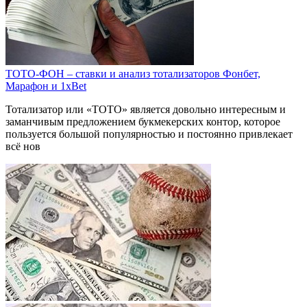
ТОТО-ФОН – ставки и анализ тотализаторов Фонбет,
Марафон и 1xBet
Тотализатор или «ТОТО» является довольно интересным и
заманчивым предложением букмекерских контор, которое
пользуется большой популярностью и постоянно привлекает
всё нов