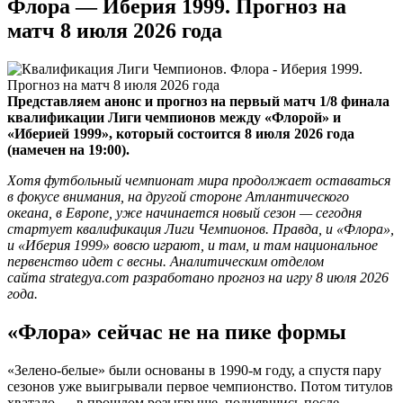
Флора — Иберия 1999. Прогноз на
матч 8 июля 2026 года
Представляем анонс и прогноз на первый матч 1/8 финала
квалификации Лиги чемпионов между «Флорой» и
«Иберией 1999», который состоится 8 июля 2026 года
(намечен на 19:00).
Хотя футбольный чемпионат мира продолжает оставаться
в фокусе внимания, на другой стороне Атлантического
океана, в Европе, уже начинается новый сезон — сегодня
стартует квалификация Лиги Чемпионов. Правда, и «Флора»,
и «Иберия 1999» вовсю играют, и там, и там национальное
первенство идет с весны. Аналитическим отделом
сайта strategya.com разработано прогноз на игру 8 июля 2026
года.
«Флора» сейчас не на пике формы
«Зелено-белые» были основаны в 1990-м году, а спустя пару
сезонов уже выигрывали первое чемпионство. Потом титулов
хватало — в прошлом розыгрыше, поднявшись после