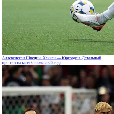
Аллсвенскан Швеции. Хеккен — Юргорден. Детальный
прогноз на матч 6 июля 2026 года