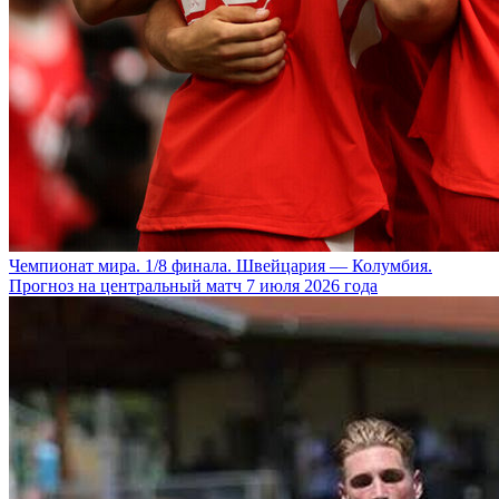
Чемпионат мира. 1/8 финала. Швейцария — Колумбия.
Прогноз на центральный матч 7 июля 2026 года