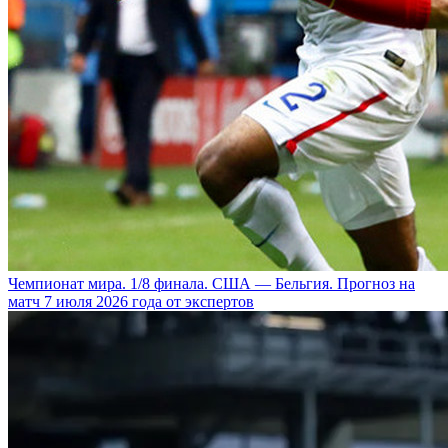
Чемпионат мира. 1/8 финала. США — Бельгия. Прогноз на
матч 7 июля 2026 года от экспертов