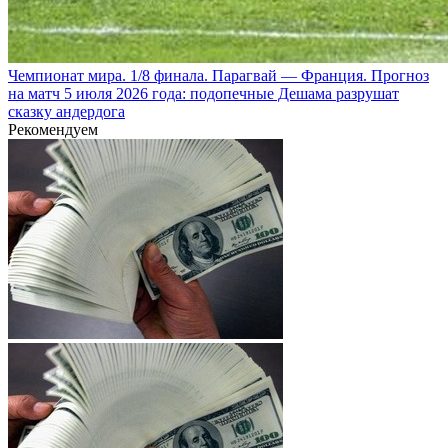
Чемпионат мира. 1/8 финала. Парагвай — Франция. Прогноз
на матч 5 июля 2026 года: подопечные Дешама разрушат
сказку андердога
Рекомендуем