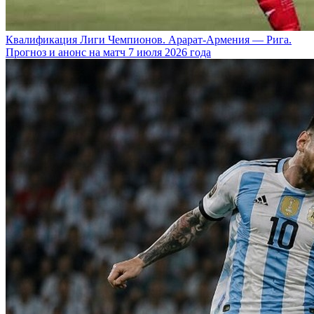
Квалификация Лиги Чемпионов. Арарат-Армения — Рига.
Прогноз и анонс на матч 7 июля 2026 года