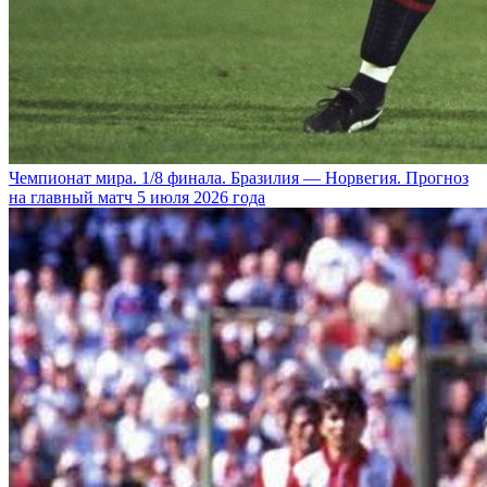
Чемпионат мира. 1/8 финала. Бразилия — Норвегия. Прогноз
на главный матч 5 июля 2026 года