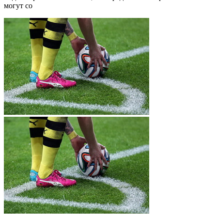
могут со