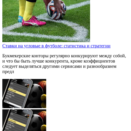
Ставки на угловые в футболе: статистика и стратегии
Букмекерские конторы регулярно конкурируют между собой,
и что бы быть лучше конкурента, кроме коэффициентов
следует выделяться другими сервисами и разнообразием
предл