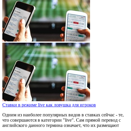
Ставки в режиме live как ловушка для игроков
Одним из наиболее популярных видов в ставках сейчас - те,
что совершаются в категории "live". Сам прямой перевод с
английского данного термина означает, что их размещают