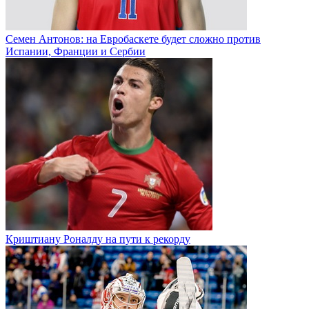
Семен Антонов: на Евробаскете будет сложно против
Испании, Франции и Сербии
Криштиану Роналду на пути к рекорду