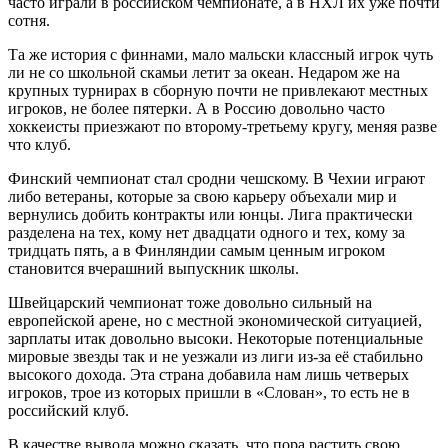
часто играли в российском чемпионате, а в НХЛ их уже почти
сотня.
Та же история с финнами, мало мальски классный игрок чуть
ли не со школьной скамьи летит за океан. Недаром же на
крупных турнирах в сборную почти не привлекают местных
игроков, не более пятерки. А в Россию довольно часто
хоккеисты приезжают по второму-третьему кругу, меняя разве
что клуб.
Финский чемпионат стал сродни чешскому. В Чехии играют
либо ветераны, которые за свою карьеру объехали мир и
вернулись добить контракты или юнцы. Лига практически
разделена на тех, кому нет двадцати одного и тех, кому за
тридцать пять, а в Финляндии самым ценным игроком
становится вчерашний выпускник школы.
Швейцарский чемпионат тоже довольно сильный на
европейской арене, но с местной экономической ситуацией,
зарплаты итак довольно высоки. Некоторые потенциальные
мировые звезды так и не уезжали из лиги из-за её стабильно
высокого дохода. Эта страна добавила нам лишь четверых
игроков, трое из которых пришли в «Слован», то есть не в
российский клуб.
В качестве вывода можно сказать, что пора растить свою