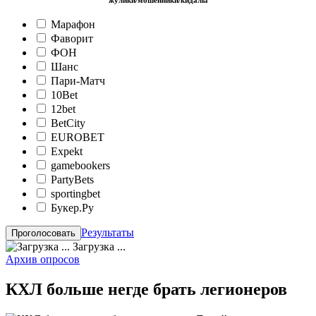
жулики/мошенники/кидалы
Марафон
Фаворит
ФОН
Шанс
Пари-Матч
10Bet
12bet
BetCity
EUROBET
Expekt
gamebookers
PartyBets
sportingbet
Букер.Ру
Результаты
Загрузка ...
Архив опросов
КХЛ больше негде брать легионеров