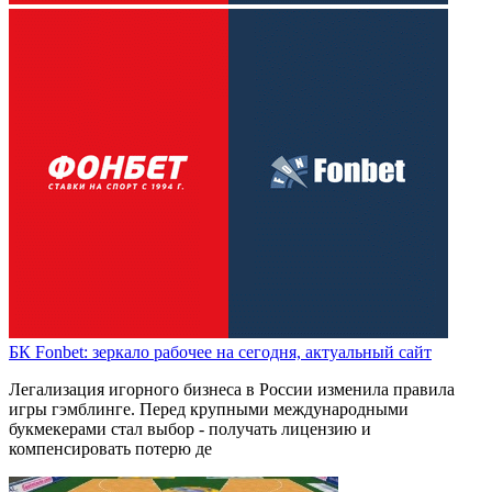
БК Fonbet: зеркало рабочее на сегодня, актуальный сайт
Легализация игорного бизнеса в России изменила правила
игры гэмблинге. Перед крупными международными
букмекерами стал выбор - получать лицензию и
компенсировать потерю де