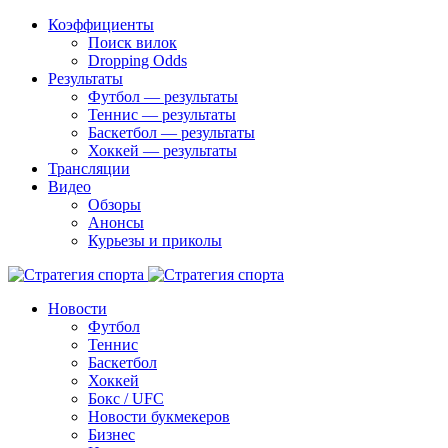
Коэффициенты
Поиск вилок
Dropping Odds
Результаты
Футбол — результаты
Теннис — результаты
Баскетбол — результаты
Хоккей — результаты
Трансляции
Видео
Обзоры
Анонсы
Курьезы и приколы
Новости
Футбол
Теннис
Баскетбол
Хоккей
Бокс / UFC
Новости букмекеров
Бизнес