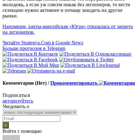
молодежь, а если уж совсем никак без легионеров, то вести
селекцию нужно активнее и почаще заходить на другие
рынки.
Напомним, ханты-мансийская «Югра» отказалась от запрета
на легионеров.
Читайте Strategya.Com в Google News
Больше прогнозов в Telegram
Комментарии (Нет) /
Прокомментировать
Подписаться
авторизуйтесь
Уведомить о
Войти с помощью