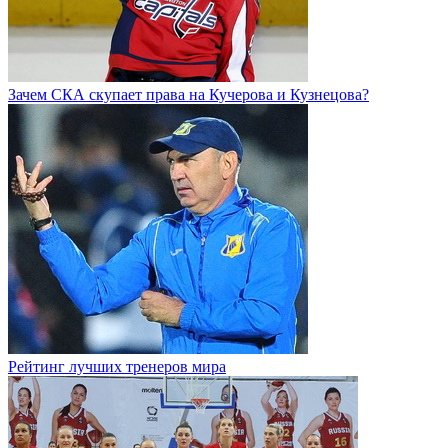
Зачем СКА скупает права на Кучерова и Кузнецова?
Рейтинг лучших тренеров мира