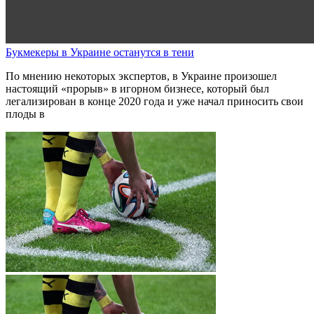
Букмекеры в Украине останутся в тени
По мнению некоторых экспертов, в Украине произошел
настоящий «прорыв» в игорном бизнесе, который был
легализирован в конце 2020 года и уже начал приносить свои
плоды в