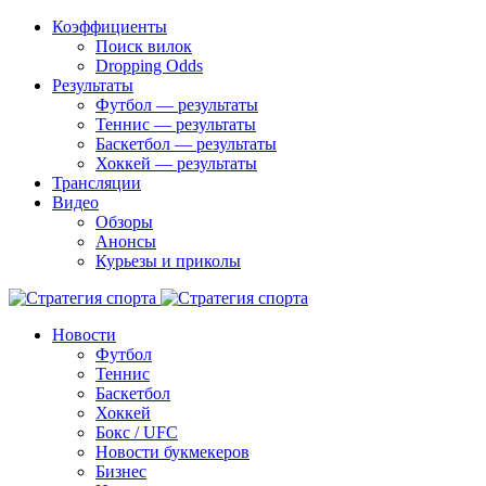
Коэффициенты
Поиск вилок
Dropping Odds
Результаты
Футбол — результаты
Теннис — результаты
Баскетбол — результаты
Хоккей — результаты
Трансляции
Видео
Обзоры
Анонсы
Курьезы и приколы
Новости
Футбол
Теннис
Баскетбол
Хоккей
Бокс / UFC
Новости букмекеров
Бизнес