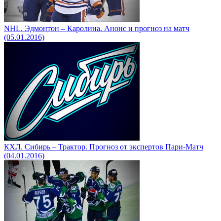
NHL. Эдмонтон – Каролина. Анонс и прогноз на матч
(05.01.2016)
КХЛ. Сибирь – Трактор. Прогноз от экспертов Пари-Матч
(04.01.2016)