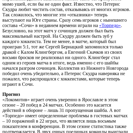
мимо ушей, если бы не один факт. Известно, что Петерис
Скудра любит чистить состав, отказываясь от многих игроков.
Так сложилось, что многие эти «отказники» теперь
выступают на Юге страны. Сразу семь игроков с нынешнего
состава «Сочи» в недавнем времени играли на
«Торпедо»
.
Безусловно, на этот матч у сочинцев должен был быть
максимальный настрой. На Скудру должен быть зуб у
каждого хоккеиста. Тем не менее, в матче, который был
проигран 5:1, тот же Сергей Бернацкий запомнился только
дракой с Калом Клингбергом, а Евгений Скачков из своих
восьми бросков не реализовал ни одного. Клингберг стал
одним из героев матча в итоге, ведь именно с его шайбы
начался разгром сочинцев. Коллектив из Нижнего Новгорода
победил очень убедительно, а Петерис Скудра наверняка не
пожалел, что распрощался с хоккеистами, которые теперь
играют в Сочи.
Прогноз
«Локомотив» играет очень уверенно в Ярославле в этом
сезоне – 20 побед в 24 матчах. Особенно это касается
действий в обороне – лишь 31 пропущенная шайба. А вот
«Торпедо» имеет определенные проблемы в гостевых матчах
– 10 поражений в 22 играх, что является лишь восьмым
показателем в конференции. В этом сезоне статистика также
подтверждается. В двух очных поединках команды выиграли