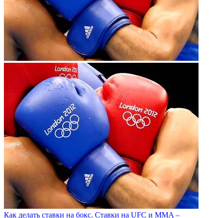
Как делать ставки на бокс. Ставки на UFC и MMA –