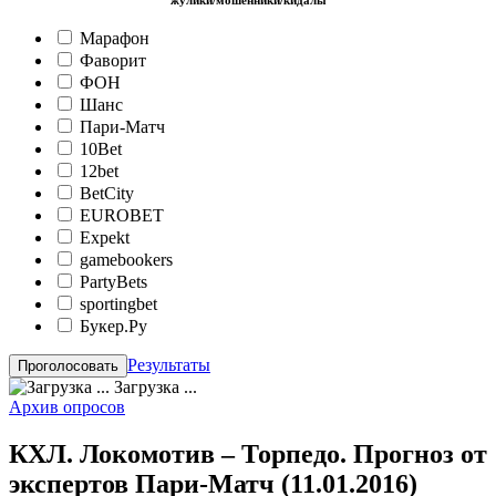
жулики/мошенники/кидалы
Марафон
Фаворит
ФОН
Шанс
Пари-Матч
10Bet
12bet
BetCity
EUROBET
Expekt
gamebookers
PartyBets
sportingbet
Букер.Ру
Результаты
Загрузка ...
Архив опросов
КХЛ. Локомотив – Торпедо. Прогноз от
экспертов Пари-Матч (11.01.2016)