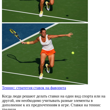
Теннис: стратегия ставок на фаворита
Когда люди решают делать ставки на один вид спорта или на
другой, им необходимо учитывать разные элементы в
дополнение к их предпочтениям в игре. Ставки на теннис
традици