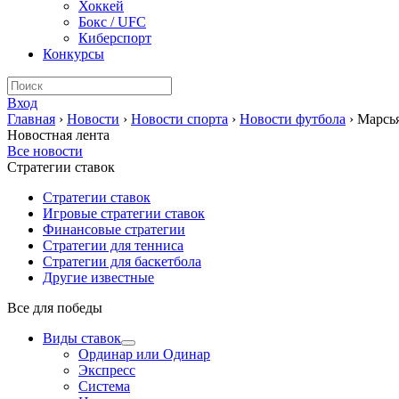
Хоккей
Бокс / UFC
Киберспорт
Конкурсы
Вход
Главная
›
Новости
›
Новости спорта
›
Новости футбола
›
Марсья
Новостная лента
Все новости
Стратегии ставок
Стратегии ставок
Игровые стратегии ставок
Финансовые стратегии
Стратегии для тенниса
Стратегии для баскетбола
Другие известные
Все для победы
Виды ставок
Ординар или Одинар
Экспресс
Система