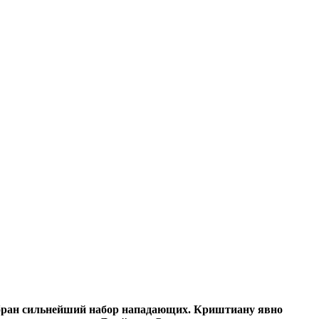
обран сильнейший набор нападающих. Криштиану явно