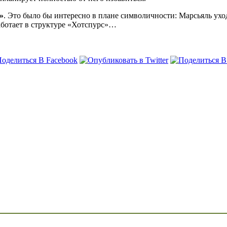
»
. Это было бы интересно в плане символичности: Марсьяль уход
аботает в структуре «Хотспурс»…