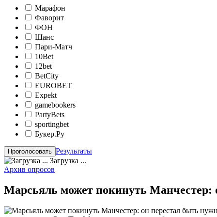
Марафон
Фаворит
ФОН
Шанс
Пари-Матч
10Bet
12bet
BetCity
EUROBET
Expekt
gamebookers
PartyBets
sportingbet
Букер.Ру
Результаты
Загрузка ...
Архив опросов
Марсьяль может покинуть Манчестер: 