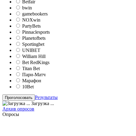
Betfair
bwin
gamebookers
NOXwin
PartyBets
Pinnaclesports
Planetofbets
Sportingbet
UNIBET
William Hill
Bet RedKings
Titan Bet
Пари-Матч
Марафон
10Bet
Результаты
Загрузка ...
Архив опросов
Опросы