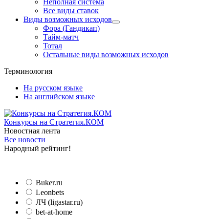
Неполная система
Все виды ставок
Виды возможных исходов
Фора (Гандикап)
Тайм-матч
Тотал
Остальные виды возможных исходов
Терминология
На русском языке
На английском языке
Конкурсы
на Стратегия.КОМ
Новостная лента
Все новости
Народный рейтинг!
Buker.ru
Leonbets
ЛЧ (ligastar.ru)
bet-at-home