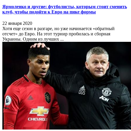
Ярмоленко и другие: футболисты, которым стоит сменить
клуб, чтобы подойти к Евро на пике формы
22 января 2020
Хотя еще сезон в разгаре, но уже начинается «обратный
отсчет» до Евро. На этот турнир пробилась и сборная
Украины. Одним из лучших ...