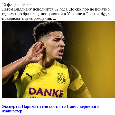
15 февраля 2020
Летом Виллиану исполнится 32 года. До сих пор не понятно,
где именно бразилец, поигравший в Украине и России, будет
праздновать день рождения, ...
Эксперты Париматч считают, что Санчо вернется в
Манчестер