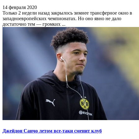
14 февраля 2020
Только 2 недели назад закрылось зимнее трансферное окно в
западноевропейских чемпионатах. Но оно явно не дало
достаточно тем — громких ...
Джейдон Санчо летом все-таки сменит клуб