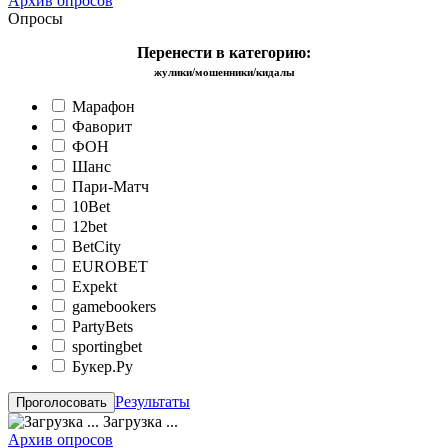
Архив опросов
Опросы
Перенести в категорию:
жулики/мошенники/кидалы
Марафон
Фаворит
ФОН
Шанс
Пари-Матч
10Bet
12bet
BetCity
EUROBET
Expekt
gamebookers
PartyBets
sportingbet
Букер.Ру
Результаты
Загрузка ...
Архив опросов