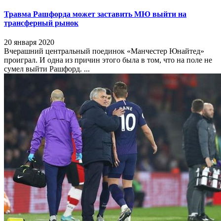
Травма Рашфорда может заставить МЮ выйти на
трансферный рынок
20 января 2020
Вчерашний центральный поединок «Манчестер Юнайтед»
проиграл. И одна из причин этого была в том, что на поле не
сумел выйти Рашфорд. ...