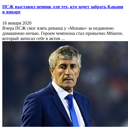
ПСЖ выставил ценник для тех, кто хочет забрать Кавани
в январе
16 января 2020
Вчера ПСЖ смог взять реванш у «Монако» за недавнюю
домашнюю ничью. Героем чемпиона стал привычно Мбаппе,
который записал себе в актив ...