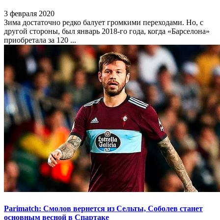
3 февраля 2020
Зима достаточно редко балует громкими переходами. Но, с
другой стороны, был январь 2018-го года, когда «Барселона»
приобретала за 120 ...
Parimatch: Смолов вернется из Сельты, Соболев станет
основным весной в Спартаке