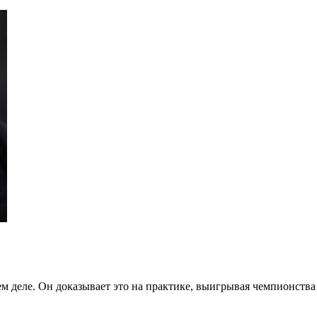
м деле. Он доказывает это на практике, выигрывая чемпионства 