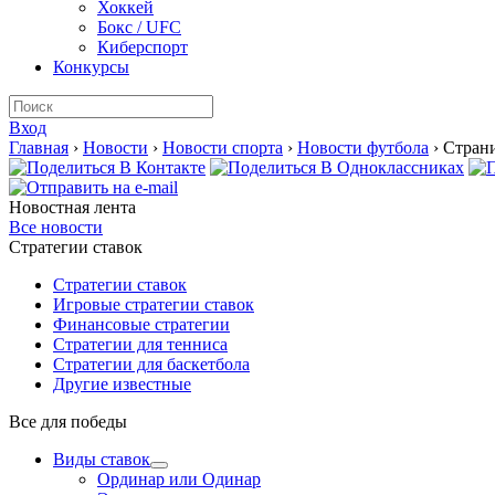
Хоккей
Бокс / UFC
Киберспорт
Конкурсы
Вход
Главная
›
Новости
›
Новости спорта
›
Новости футбола
›
Стран
Новостная лента
Все новости
Стратегии ставок
Стратегии ставок
Игровые стратегии ставок
Финансовые стратегии
Стратегии для тенниса
Стратегии для баскетбола
Другие известные
Все для победы
Виды ставок
Ординар или Одинар