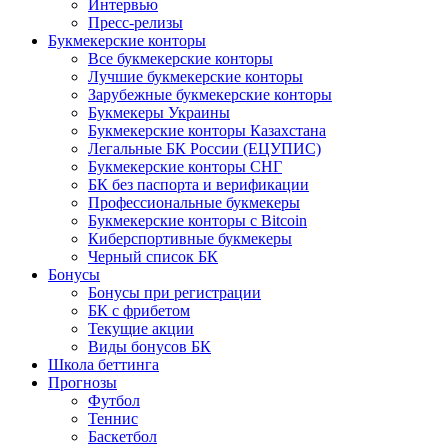
Интервью
Пресс-релизы
Букмекерские конторы
Все букмекерские конторы
Лучшие букмекерские конторы
Зарубежные букмекерские конторы
Букмекеры Украины
Букмекерские конторы Казахстана
Легальные БК России (ЕЦУПИС)
Букмекерские конторы СНГ
БК без паспорта и верификации
Профессиональные букмекеры
Букмекерские конторы с Bitcoin
Киберспортивные букмекеры
Черный список БК
Бонусы
Бонусы при регистрации
БК с фрибетом
Текущие акции
Виды бонусов БК
Школа беттинга
Прогнозы
Футбол
Теннис
Баскетбол