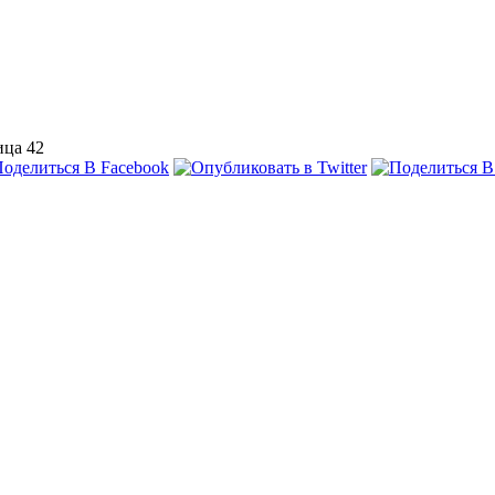
ица 42