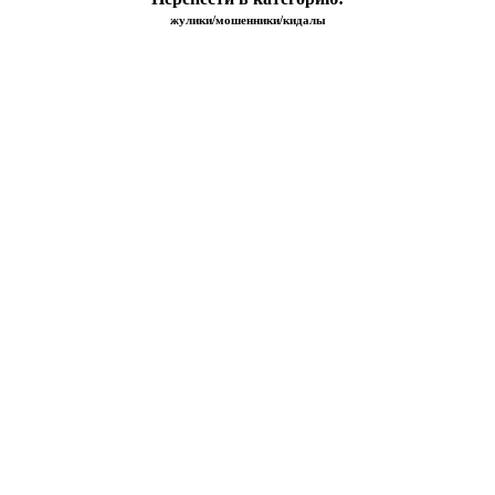
жулики/мошенники/кидалы