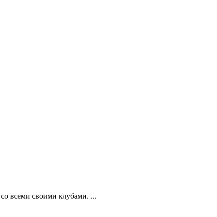
со всеми своими клубами. ...