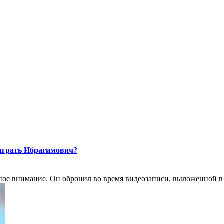
оиграть Ибрагимович?
ное внимание. Он обронил во время видеозаписи, выложенной в 