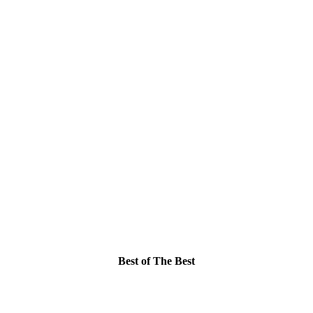
Вest of The Best