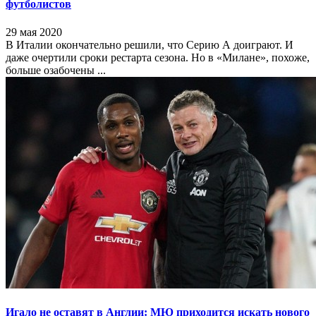
футболистов
29 мая 2020
В Италии окончательно решили, что Серию А доиграют. И
даже очертили сроки рестарта сезона. Но в «Милане», похоже,
больше озабочены ...
Игало не оставят в Англии: МЮ приходится искать нового