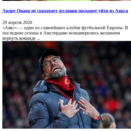
Андре Онана не скрывает желания поскорее уйти из Аякса
29 апреля 2020
«Аякс» — один из славнейших клубов футбольной Европы. В
последние сезоны в Амстердаме вознамерились желанием
вернуть команде ...