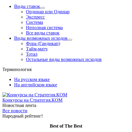
Виды ставок
Ординар или Одинар
Экспресс
Система
Неполная система
Все виды ставок
Виды возможных исходов
Фора (Гандикап)
Тайм-матч
Тотал
Остальные виды возможных исходов
Терминология
На русском языке
На английском языке
Конкурсы
на Стратегия.КОМ
Новостная лента
Все новости
Народный рейтинг!
Вest of The Best