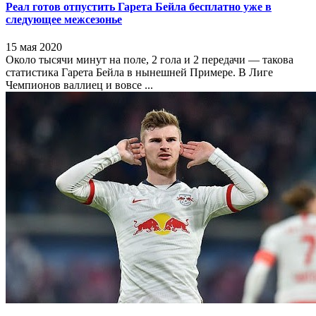
Реал готов отпустить Гарета Бейла бесплатно уже в
следующее межсезонье
15 мая 2020
Около тысячи минут на поле, 2 гола и 2 передачи — такова
статистика Гарета Бейла в нынешней Примере. В Лиге
Чемпионов валлиец и вовсе ...