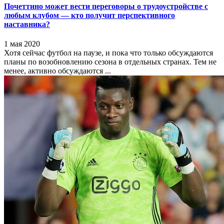
Почеттино может вести переговоры о трудоустройстве с
любым клубом — кто получит перспективного
наставника?
1 мая 2020
Хотя сейчас футбол на паузе, и пока что только обсуждаются
планы по возобновлению сезона в отдельных странах. Тем не
менее, активно обсуждаются ...