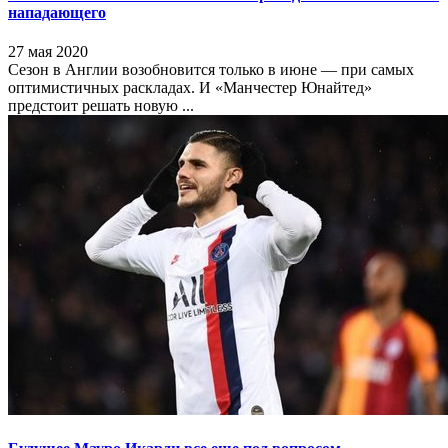
нападающего
27 мая 2020
Сезон в Англии возобновится только в июне — при самых
оптимистичных раскладах. И «Манчестер Юнайтед»
предстоит решать новую ...