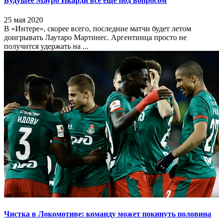
Будущее Мауро Икарди все еще под вопросом
25 мая 2020
В «Интере», скорее всего, последние матчи будет летом
доигрывать Лаутаро Мартинес. Аргентинца просто не
получится удержать на ...
Чистка в Локомотиве: команду может покинуть половина