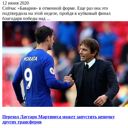
12 июня 2020
Сейчас «Бавария» в отменной форме. Еще раз она это
подтвердила на этой неделе, пройдя в кубковый финал
благодаря победы над ...
Переход Лаутаро Мартинеса может запустить цепочку
других трансферов