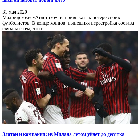
31 мая 2020
Мадридскому «Атлетико» не привыкать к потере своих
футболистов. В конце концов, нынешняя перестройка состава
связана с тем, что в ...
Златан и компания: из Милана летом уйдет до десятка