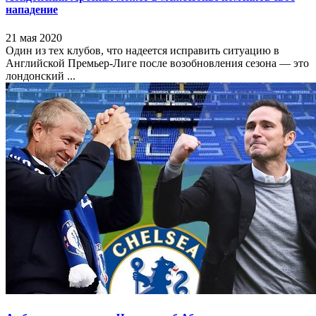
нападение
21 мая 2020
Один из тех клубов, что надеется исправить ситуацию в
Английской Премьер-Лиге после возобновления сезона — это
лондонский ...