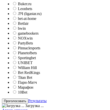
Buker.ru
Leonbets
ЛЧ (ligastar.ru)
bet-at-home
Betfair
bwin
gamebookers
NOXwin
PartyBets
Pinnaclesports
Planetofbets
Sportingbet
UNIBET
William Hill
Bet RedKings
Titan Bet
Пари-Матч
Марафон
10Bet
Результаты
Загрузка ...