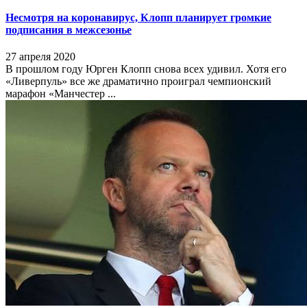
Несмотря на коронавирус, Клопп планирует громкие
подписания в межсезонье
27 апреля 2020
В прошлом году Юрген Клопп снова всех удивил. Хотя его
«Ливерпуль» все же драматично проиграл чемпионский
марафон «Манчестер ...