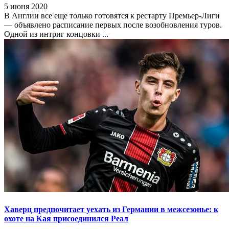
5 июня 2020
В Англии все еще только готовятся к рестарту Премьер-Лиги
— объявлено расписание первых после возобновления туров.
Одной из интриг концовки ...
Хаверц предпочитает уехать из Германии в межсезонье: к
охоте на Кая присоединился Реал