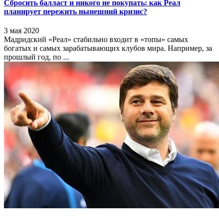
Сбросить балласт и никого не покупать: как Реал
планирует пережить нынешний кризис?
3 мая 2020
Мадридский «Реал» стабильно входит в «топы» самых
богатых и самых зарабатывающих клубов мира. Например, за
прошлый год, по ...