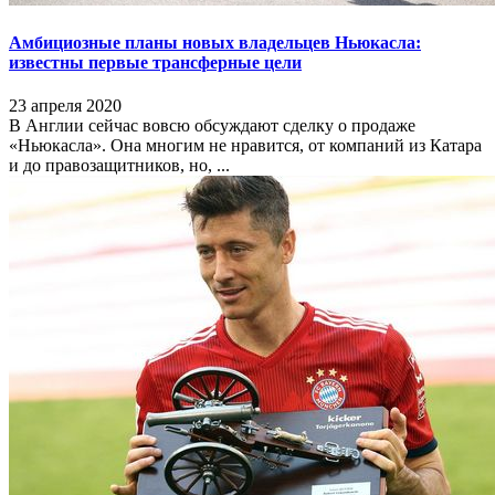
Амбициозные планы новых владельцев Ньюкасла:
известны первые трансферные цели
23 апреля 2020
В Англии сейчас вовсю обсуждают сделку о продаже
«Ньюкасла». Она многим не нравится, от компаний из Катара
и до правозащитников, но, ...