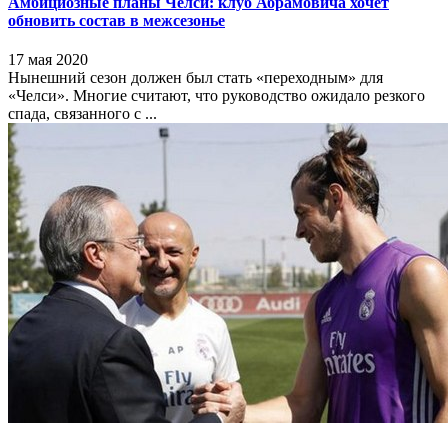
Амбициозные планы Челси: клуб Абрамовича хочет
обновить состав в межсезонье
17 мая 2020
Нынешний сезон должен был стать «переходным» для
«Челси». Многие считают, что руководство ожидало резкого
спада, связанного с ...