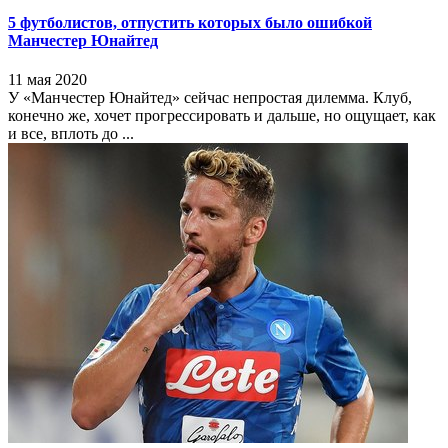
5 футболистов, отпустить которых было ошибкой
Манчестер Юнайтед
11 мая 2020
У «Манчестер Юнайтед» сейчас непростая дилемма. Клуб,
конечно же, хочет прогрессировать и дальше, но ощущает, как
и все, вплоть до ...