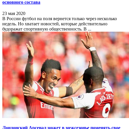
основного состава
23 мая 2020
В России футбол на поля вернется только через несколько
недель. Но хватает новостей, которые действительно
будоражат спортивную общественность. В ...
Лондонский Арсенал может в межсезонье поменять свое