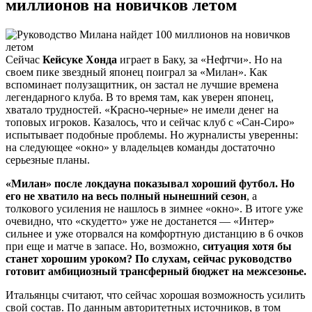
миллионов на новичков летом
Сейчас
Кейсуке Хонда
играет в Баку, за «Нефтчи». Но на
своем пике звездный японец поиграл за «Милан». Как
вспоминает полузащитник, он застал не лучшие времена
легендарного клуба. В то время там, как уверен японец,
хватало трудностей. «Красно-черные» не имели денег на
топовых игроков. Казалось, что и сейчас клуб с «Сан-Сиро»
испытывает подобные проблемы. Но журналисты уверенны:
на следующее «окно» у владельцев команды достаточно
серьезные планы.
«Милан» после локдауна показывал хороший футбол. Но
его не хватило на весь полный нынешний сезон
, а
толкового усиления не нашлось в зимнее «окно». В итоге уже
очевидно, что «скудетто» уже не достанется — «Интер»
сильнее и уже оторвался на комфортную дистанцию в 6 очков
при еще и матче в запасе. Но, возможно,
ситуация хотя бы
станет хорошим уроком? По слухам, сейчас руководство
готовит амбициозный трансферный бюджет на межсезонье.
Итальянцы считают, что сейчас хорошая возможность усилить
свой состав. По данным авторитетных источников, в том