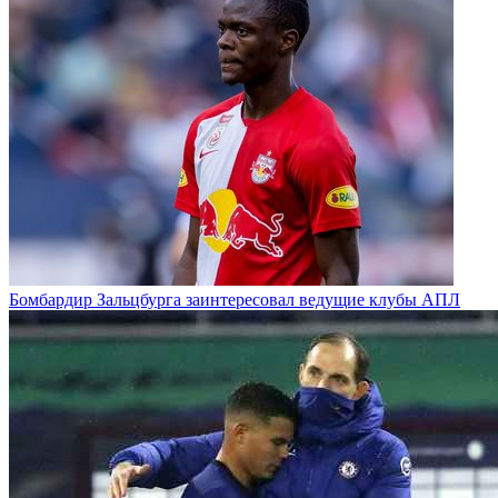
Бомбардир Зальцбурга заинтересовал ведущие клубы АПЛ