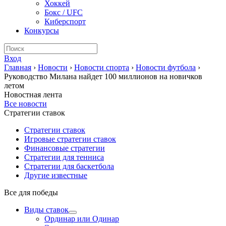
Хоккей
Бокс / UFC
Киберспорт
Конкурсы
Вход
Главная
›
Новости
›
Новости спорта
›
Новости футбола
›
Руководство Милана найдет 100 миллионов на новичков
летом
Новостная лента
Все новости
Стратегии ставок
Стратегии ставок
Игровые стратегии ставок
Финансовые стратегии
Стратегии для тенниса
Стратегии для баскетбола
Другие известные
Все для победы
Виды ставок
Ординар или Одинар