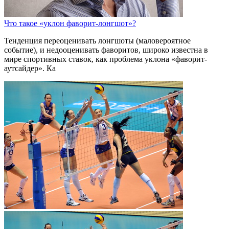
Что такое «уклон фаворит-лонгшот»?
Тенденция переоценивать лонгшоты (маловероятное
событие), и недооценивать фаворитов, широко известна в
мире спортивных ставок, как проблема уклона «фаворит-
аутсайдер». Ка