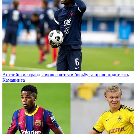
Английские гранды включаются в борьбу за право подписать
Камавинга