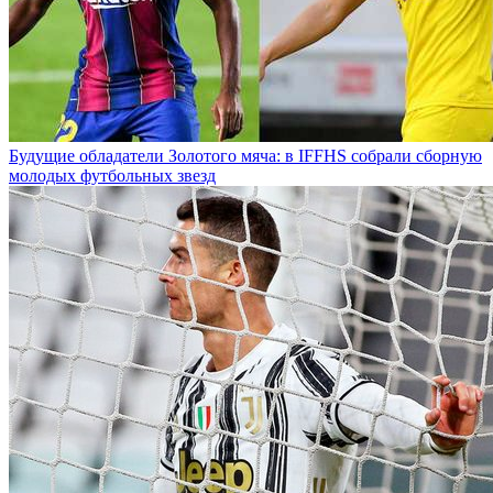
Будущие обладатели Золотого мяча: в IFFHS собрали сборную
молодых футбольных звезд