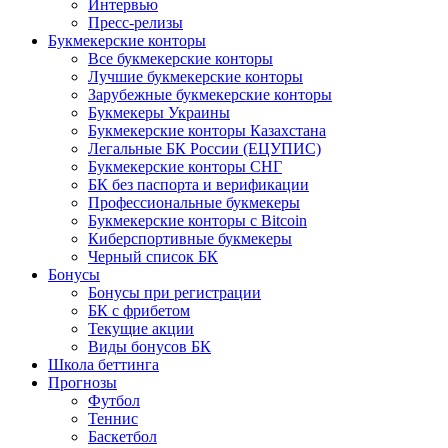
Интервью
Пресс-релизы
Букмекерские конторы
Все букмекерские конторы
Лучшие букмекерские конторы
Зарубежные букмекерские конторы
Букмекеры Украины
Букмекерские конторы Казахстана
Легальные БК России (ЕЦУПИС)
Букмекерские конторы СНГ
БК без паспорта и верификации
Профессиональные букмекеры
Букмекерские конторы с Bitcoin
Киберспортивные букмекеры
Черный список БК
Бонусы
Бонусы при регистрации
БК с фрибетом
Текущие акции
Виды бонусов БК
Школа беттинга
Прогнозы
Футбол
Теннис
Баскетбол