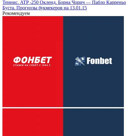
Теннис. ATP -250 Окленд. Борна Чорич — Пабло Карреньо
Буста. Прогнозы букмекеров на 13.01.15
Рекомендуем