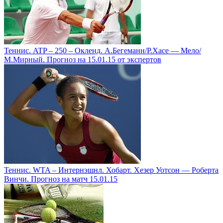
Теннис. ATP – 250 – Окленд. А.Бегеманн/Р.Хасе — Мело/
М.Мирный. Прогноз на 15.01.15 от экспертов
Теннис. WTA – Интернэшнл. Хобарт. Хезер Уотсон — Роберта
Винчи. Прогноз на матч 15.01.15