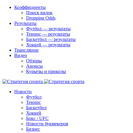
Коэффициенты
Поиск вилок
Dropping Odds
Результаты
Футбол — результаты
Теннис — результаты
Баскетбол — результаты
Хоккей — результаты
Трансляции
Видео
Обзоры
Анонсы
Курьезы и приколы
Новости
Футбол
Теннис
Баскетбол
Хоккей
Бокс / UFC
Новости букмекеров
Бизнес