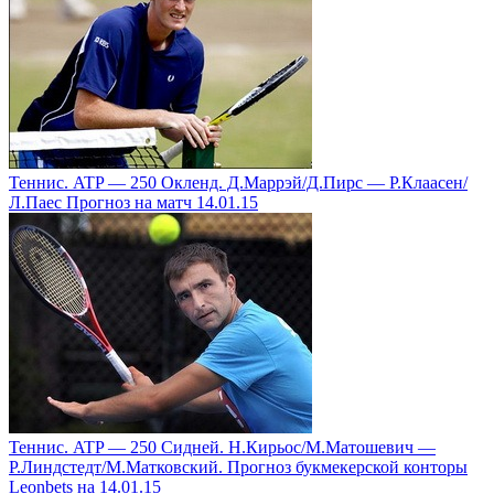
Теннис. ATP — 250 Окленд. Д.Маррэй/Д.Пирс — Р.Клаасен/
Л.Паес Прогноз на матч 14.01.15
Теннис. ATP — 250 Сидней. Н.Кирьос/М.Матошевич —
Р.Линдстедт/М.Матковский. Прогноз букмекерской конторы
Leonbets на 14.01.15