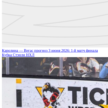
Каролина — Вегас прогноз 3 июня 2026: 1-й матч финала
Кубка Стэнли НХЛ