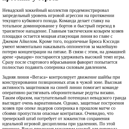
Невадский хоккейный коллектив продемонстрировал
запредельный уровень игровой агрессии на протяжении
текущего кубкового похода. Команда делает ставку на
тотальное доминирование у бортов и быстрый переход в
транзитное нападение. Главным тактическим козырем хозяев
площадки остается мощная атакующая линия во главе с
Джеком Айкелом. Кроме того, подопечные Брюса Кэссиди
умеют моментально наказывать оппонентов за малейшую
потерю концентрации на пятаке. В связи с этим, на домашней
арене «рыцари» постараются удерживать высокий темп игры.
Сразу после стартового вбрасывания фаворит попытается
полностью подавить соперника силовым давлением.
Задняя линия «Вегаса» контролирует движение шайбы при
конструировании позиционных атак в чужой зоне. Высокая
активность защитников на синей линии помогает команде
оперативно растягивать оборонительные редуты визави.
Таким образом, наступательный потенциал невадского гранда
выглядит очень вариативным. Однако, защитные построения
хозяев при опеке лидеров соперника в прошлом матче со
сбоями пропустили опасные контратаки. Очевидно, что
тренерский штаб потребует от хоккеистов сохранения
идеальной игровой дисциплины при удалениях. По этой
причине, Вегас приложит максимум усилий для перевода