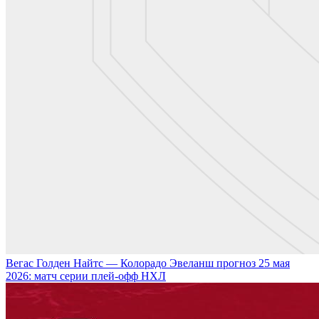
Вегас Голден Найтс — Колорадо Эвеланш прогноз 25 мая
2026: матч серии плей-офф НХЛ