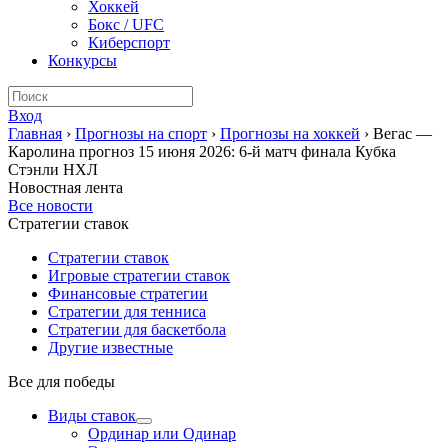
Хоккей
Бокс / UFC
Киберспорт
Конкурсы
Вход
Главная
›
Прогнозы на спорт
›
Прогнозы на хоккей
›
Вегас —
Каролина прогноз 15 июня 2026: 6-й матч финала Кубка
Стэнли НХЛ
Новостная лента
Все новости
Стратегии ставок
Стратегии ставок
Игровые стратегии ставок
Финансовые стратегии
Стратегии для тенниса
Стратегии для баскетбола
Другие известные
Все для победы
Виды ставок
Ординар или Одинар