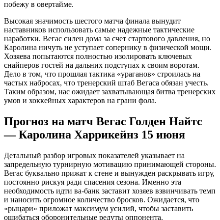
побежу в овертайме.
Высокая значимость шестого матча финала вынудит
наставников использовать самые надежные тактические
наработки. Вегас силен дома за счет стартового давления, но
Каролина ничуть не уступает сопернику в физической мощи.
Хозяева попытаются полностью изолировать ключевых
снайперов гостей на дальних подступах к своим воротам.
Дело в том, что прошлая тактика «ураганов» строилась на
частых набросах, что тренерский штаб Вегаса обязан учесть.
Таким образом, нас ожидает захватывающая битва тренерских
умов и хоккейных характеров на грани фола.
Прогноз на матч Вегас Голден Найтс
— Каролина Харрикейнз 15 июня
Детальный разбор игровых показателей указывает на
запредельную турнирную мотивацию принимающей стороны.
Вегас буквально прижат к стене и вынужден раскрывать игру,
постоянно рискуя ради спасения сезона. Именно эта
необходимость идти ва-банк заставит хозяев взвинчивать темп
и наносить огромное количество бросков. Ожидается, что
«рыцари» приложат максимум усилий, чтобы заставить
ошибаться оборонительные редуты оппонента.