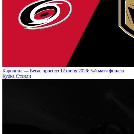
Каролина — Вегас прогноз 12 июня 2026: 5-й матч финала
Кубка Стэнли