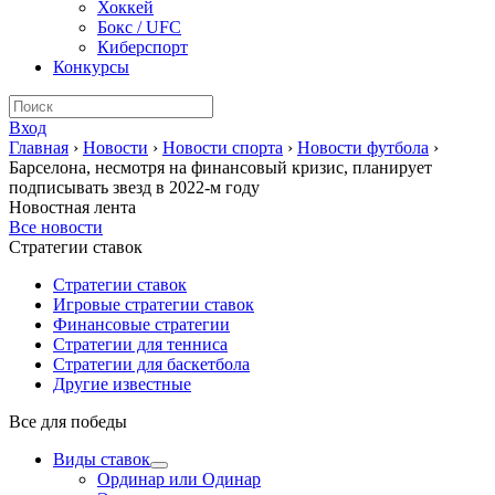
Хоккей
Бокс / UFC
Киберспорт
Конкурсы
Вход
Главная
›
Новости
›
Новости спорта
›
Новости футбола
›
Барселона, несмотря на финансовый кризис, планирует
подписывать звезд в 2022-м году
Новостная лента
Все новости
Стратегии ставок
Стратегии ставок
Игровые стратегии ставок
Финансовые стратегии
Стратегии для тенниса
Стратегии для баскетбола
Другие известные
Все для победы
Виды ставок
Ординар или Одинар