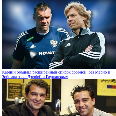
Карпин объявил расширенный список сборной: без Марио и
Зобнина, но с Дзюбой и Глушаковым