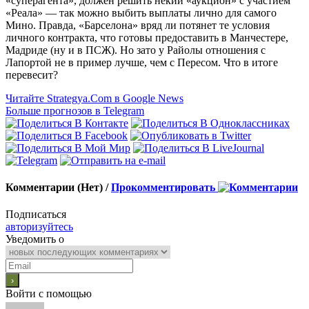
«суперагента», должен решить некий «аукцион» с участием
«Реала» — так можно выбить выплаты лично для самого
Мино. Правда, «Барселона» вряд ли потянет те условия
личного контракта, что готовы предоставить в Манчестере,
Мадриде (ну и в ПСЖ). Но зато у Райолы отношения с
Лапортой не в пример лучше, чем с Пересом. Что в итоге
перевесит?
Читайте Strategya.Com в Google News
Больше прогнозов в Telegram
Комментарии (Нет) /
Прокомментировать
Подписаться
авторизуйтесь
Уведомить о
Войти с помощью