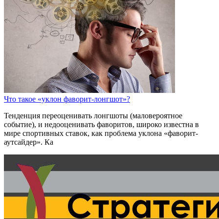
Что такое «уклон фаворит-лонгшот»?
Тенденция переоценивать лонгшоты (маловероятное
событие), и недооценивать фаворитов, широко известна в
мире спортивных ставок, как проблема уклона «фаворит-
аутсайдер». Ка