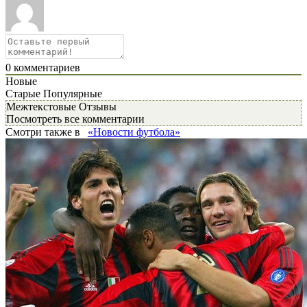
0
комментариев
Новые
Старые
Популярные
Межтекстовые Отзывы
Посмотреть все комментарии
Смотри также в
«Новости футбола»