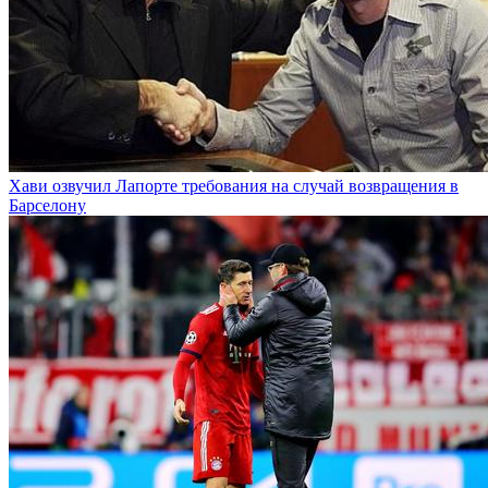
Хави озвучил Лапорте требования на случай возвращения в
Барселону