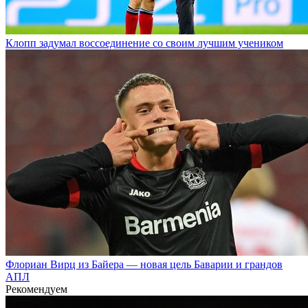
Клопп задумал воссоединение со своим лучшим учеником
Флориан Вирц из Байера — новая цель Баварии и грандов
АПЛ
Рекомендуем