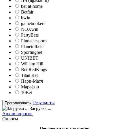
ЛЧ (ligastar.ru)
bet-at-home
Betfair
bwin
gamebookers
NOXwin
PartyBets
Pinnaclesports
Planetofbets
Sportingbet
UNIBET
William Hill
Bet RedKings
Titan Bet
Пари-Матч
Марафон
10Bet
Результаты
Загрузка ...
Архив опросов
Опросы
Перенести в категорию: