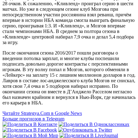
28 очков. К сожалению, «Кливленд» проиграл серию в шести
матчах. Но уже в следующем сезоне клуб Мозгова при
непосредственном участии россиянина взял реванш, причём
впервые в истории НБА команда смогла выиграть финальную
серию, проигрывая 1:3. И «Кливленд», и Мозгов впервые
стали чемпионами НБА. В среднем за полтора сезона в
«Кливленде» центровой набирал 7,9 очка и делал 5,4 подбора
за игру.
После окончания сезона 2016/2017 пошли разговоры о
введении потолка зарплат, и многие клубы поспешили
подписать довольно дорогие контракты с перспективными
игрокам. В эту волну попал и Мозгов, которого обменяли в
«Лейкерс» на заплату 15 с лишним миллионов долларов в год.
Лавров в составе лос-анджелесского клуба Мозгов не снискал,
хотя свои 7,4 очка и 5 подборов набирал исправно. По
окончании сезона он вместе в Д’Анджело Расселом негласно
был назначен крайним и вернулся в Нью-Йорк, где начиналась
его карьера в НБА.
Читайте Strategya.Com в Google News
Больше прогнозов в Telegram