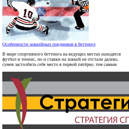
Особенности хоккейных поединков в беттинге
В мире спортивного беттинга на ведущих местах находятся
футбол и теннис, но и ставки на хоккей не отстали далеко,
сумев застолбить себе место в первой пятёрке, тем самым