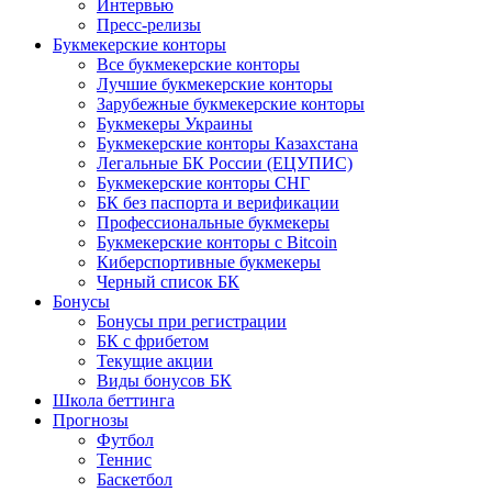
Интервью
Пресс-релизы
Букмекерские конторы
Все букмекерские конторы
Лучшие букмекерские конторы
Зарубежные букмекерские конторы
Букмекеры Украины
Букмекерские конторы Казахстана
Легальные БК России (ЕЦУПИС)
Букмекерские конторы СНГ
БК без паспорта и верификации
Профессиональные букмекеры
Букмекерские конторы с Bitcoin
Киберспортивные букмекеры
Черный список БК
Бонусы
Бонусы при регистрации
БК с фрибетом
Текущие акции
Виды бонусов БК
Школа беттинга
Прогнозы
Футбол
Теннис
Баскетбол