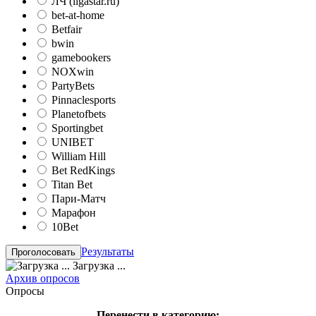
ЛЧ (ligastar.ru)
bet-at-home
Betfair
bwin
gamebookers
NOXwin
PartyBets
Pinnaclesports
Planetofbets
Sportingbet
UNIBET
William Hill
Bet RedKings
Titan Bet
Пари-Матч
Марафон
10Bet
Результаты
Загрузка ...
Архив опросов
Опросы
Перенести в категорию: