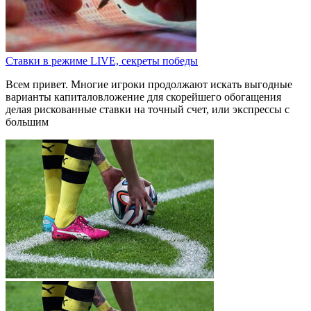
Ставки в режиме LIVE, секреты победы
Всем привет. Многие игроки продолжают искать выгодные
варианты капиталовложение для скорейшего обогащения
делая рискованные ставки на точный счет, или экспрессы с
большим