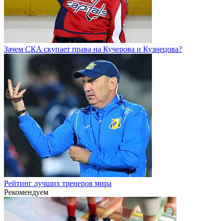
Зачем СКА скупает права на Кучерова и Кузнецова?
Рейтинг лучших тренеров мира
Рекомендуем