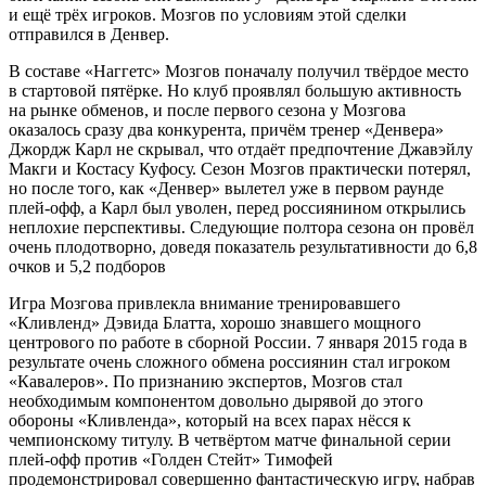
и ещё трёх игроков. Мозгов по условиям этой сделки
отправился в Денвер.
В составе «Наггетс» Мозгов поначалу получил твёрдое место
в стартовой пятёрке. Но клуб проявлял большую активность
на рынке обменов, и после первого сезона у Мозгова
оказалось сразу два конкурента, причём тренер «Денвера»
Джордж Карл не скрывал, что отдаёт предпочтение Джавэйлу
Макги и Костасу Куфосу. Сезон Мозгов практически потерял,
но после того, как «Денвер» вылетел уже в первом раунде
плей-офф, а Карл был уволен, перед россиянином открылись
неплохие перспективы. Следующие полтора сезона он провёл
очень плодотворно, доведя показатель результативности до 6,8
очков и 5,2 подборов
Игра Мозгова привлекла внимание тренировавшего
«Кливленд» Дэвида Блатта, хорошо знавшего мощного
центрового по работе в сборной России. 7 января 2015 года в
результате очень сложного обмена россиянин стал игроком
«Кавалеров». По признанию экспертов, Мозгов стал
необходимым компонентом довольно дырявой до этого
обороны «Кливленда», который на всех парах нёсся к
чемпионскому титулу. В четвёртом матче финальной серии
плей-офф против «Голден Стейт» Тимофей
продемонстрировал совершенно фантастическую игру, набрав