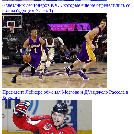
6 звёздных легионеров КХЛ, которые ещё не определились со
своим будущим (часть 1)
Президент Лейкерс обменял Мозгова и Д’Анджело Рассела в
Бруклин