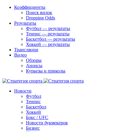
Коэффициенты
Поиск вилок
Dropping Odds
Результаты
Футбол — результаты
Теннис — результаты
Баскетбол — результаты
Хоккей — результаты
Трансляции
Видео
Обзоры
Анонсы
Курьезы и приколы
Новости
Футбол
Теннис
Баскетбол
Хоккей
Бокс / UFC
Новости букмекеров
Бизнес