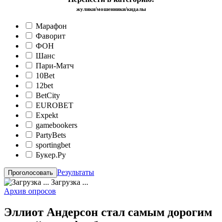
жулики/мошенники/кидалы
Марафон
Фаворит
ФОН
Шанс
Пари-Матч
10Bet
12bet
BetCity
EUROBET
Expekt
gamebookers
PartyBets
sportingbet
Букер.Ру
Результаты
Загрузка ...
Архив опросов
Эллиот Андерсон стал самым дорогим