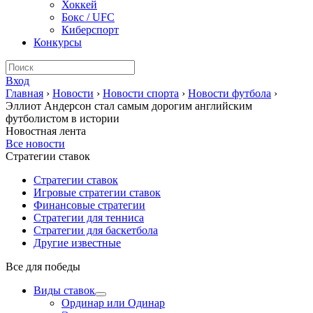
Хоккей
Бокс / UFC
Киберспорт
Конкурсы
Вход
Главная
›
Новости
›
Новости спорта
›
Новости футбола
›
Эллиот Андерсон стал самым дорогим английским
футболистом в истории
Новостная лента
Все новости
Стратегии ставок
Стратегии ставок
Игровые стратегии ставок
Финансовые стратегии
Стратегии для тенниса
Стратегии для баскетбола
Другие известные
Все для победы
Виды ставок
Ординар или Одинар