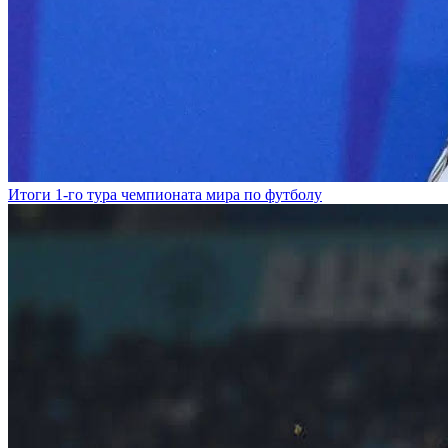
Итоги 1-го тура чемпионата мира по футболу