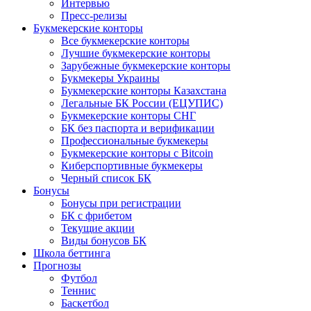
Интервью
Пресс-релизы
Букмекерские конторы
Все букмекерские конторы
Лучшие букмекерские конторы
Зарубежные букмекерские конторы
Букмекеры Украины
Букмекерские конторы Казахстана
Легальные БК России (ЕЦУПИС)
Букмекерские конторы СНГ
БК без паспорта и верификации
Профессиональные букмекеры
Букмекерские конторы с Bitcoin
Киберспортивные букмекеры
Черный список БК
Бонусы
Бонусы при регистрации
БК с фрибетом
Текущие акции
Виды бонусов БК
Школа беттинга
Прогнозы
Футбол
Теннис
Баскетбол