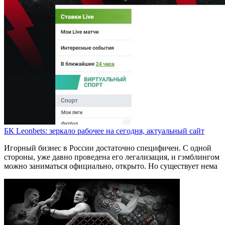
БК Leonbets: зеркало рабочее на сегодня, актуальный сайт
Игорный бизнес в России достаточно специфичен. С одной
стороны, уже давно проведена его легализация, и гэмблингом
можно заниматься официально, открыто. Но существует нема