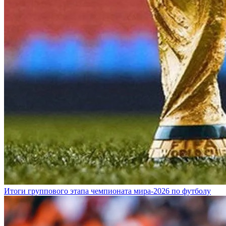
Итоги группового этапа чемпионата мира-2026 по футболу