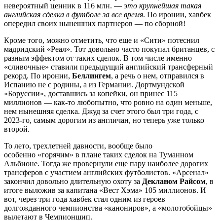
невероятный ценник в 116 млн. —
это крупнейшая такая
английская сделка в футболе за все время
. По иронии, хавбек
опередил своих нынешних партнеров — по сборной!
Кроме того, можно отметить, что еще и «Сити» потеснил
мадридский «Реал». Тот довольно часто покупал британцев, с
разным эффектом от таких сделок. В том числе именно
«сливочные» ставили предыдущий английский трансферный
рекорд. По иронии,
Беллингем
, а речь о нем, отправился в
Испанию не с родины, а из Германии. Дортмундской
«Боруссии», доставшись за копейки, он принес 115
миллионов — как-то любопытно, что ровно на один меньше,
нем нынешняя сделка. Джуд за счет этого был три года, с
2023-го, самым дорогим из англичан, но теперь уже только
второй.
То лето, трехлетней давности, вообще было
особенно «горячим» в плане таких сделок на Туманном
Альбионе. Тогда же провернули еще пару наиболее дорогих
трансферов с участием английских футболистов. «Арсенал»
закончил довольно длительную охоту за
Декланом Райсом
, в
итоге выложив за капитана «Вест Хэма» 105 миллионов. И
вот, через три года хавбек стал одним из героев
долгожданного чемпионства «канониров», а «молотобойцы»
вылетают в Чемпионшип.