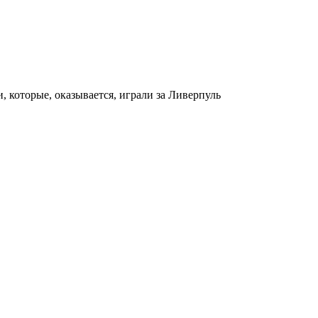
, которые, оказывается, играли за Ливерпуль