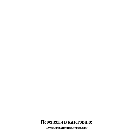
Перенести в категорию:
жулики/мошенники/кидалы