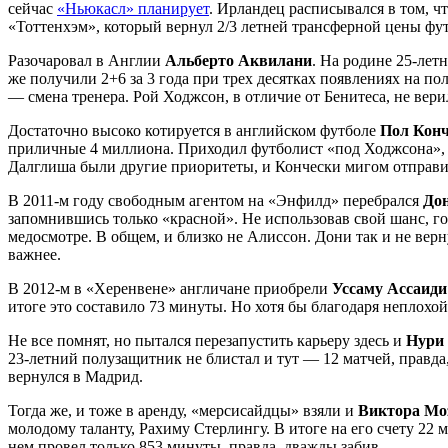
сейчас
«Ньюкасл» планирует
. Ирландец расписывался в том, чт
«Тоттенхэм», который вернул 2/3 летней трансферной цены фу
Разочаровал в Англии
Альберто Аквилани
. На родине 25-лет
же получили 2+6 за 3 года при трех десятках появлениях на по
— смена тренера. Рой Ходжсон, в отличие от Бенитеса, не вери
Достаточно высоко котируется в английском футболе
Пол Конч
приличные 4 миллиона. Приходил футболист «под Ходжсона», с 
Далглиша были другие приоритеты, и Кончески мигом отправил
В 2011-м году свободным агентом на «Энфилд» перебрался
До
запомнившись только «красной». Не использовав свой шанс, го
медосмотре. В общем, и близко не Алиссон. Дони так и не верн
важнее.
В 2012-м в «Херенвене» англичане приобрели
Уссаму Ассаиди
итоге это составило 73 минуты. Но хотя бы благодаря неплохой
Не все помнят, но пытался перезапустить карьеру здесь и
Нури
23-летний полузащитник не блистал и тут — 12 матчей, правда
вернулся в Мадрид.
Тогда же, и тоже в аренду, «мерсисайдцы» взяли и
Виктора Мо
молодому таланту, Рахиму Стерлингу. В итоге на его счету 22 
нем провел только 853 минуты, правда, дважды забив.