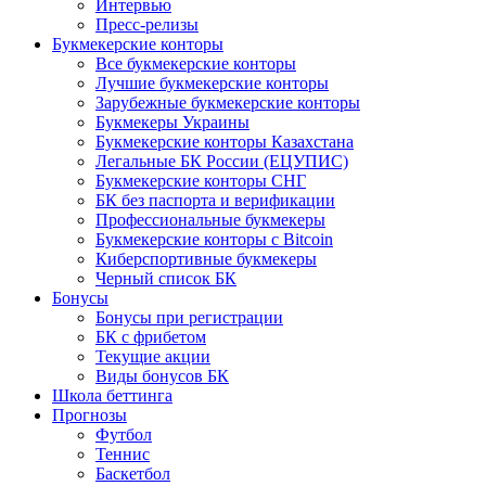
Интервью
Пресс-релизы
Букмекерские конторы
Все букмекерские конторы
Лучшие букмекерские конторы
Зарубежные букмекерские конторы
Букмекеры Украины
Букмекерские конторы Казахстана
Легальные БК России (ЕЦУПИС)
Букмекерские конторы СНГ
БК без паспорта и верификации
Профессиональные букмекеры
Букмекерские конторы с Bitcoin
Киберспортивные букмекеры
Черный список БК
Бонусы
Бонусы при регистрации
БК с фрибетом
Текущие акции
Виды бонусов БК
Школа беттинга
Прогнозы
Футбол
Теннис
Баскетбол