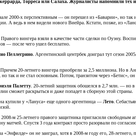
ррарда, Торреса или Салаха. Журналисты напомнили тех иг
чале 2000-х перспективным — он перешел из «Баварии», но так и 
ии. А ведь в нем видели нового Виейра. Кстати, позже, из «Ланс
. Правого вингера взяли в качестве части сделки по Оуэну. Восп
ов — после чего ушел бесплатно.
ио Пеллегрино
. Аргентинский центрбек доиграл тут сезон 2005
. Причем 20-летнего вингера приобрели за 2,5 миллиона. Но в А
7, но так и не стал основным. Потом, транзитом через «Бетис»,
риэля Палетту
. 20-летний защитник обошелся в 2,7 млн. — но в
алии сможет раскрыться и даже попадет в сборную этой страны.
иона купили у «Лануса» еще одного аргентинца —
Лето
. Себастья
изой.
 2008-м 25-летнего правого защитника пригласили свободным а
ну матчей. Спустя 3 года контракт просто разорвали по согласию
 «Энфилде» он не заиграл, хотя в 2008-м году его, 28-летнего,