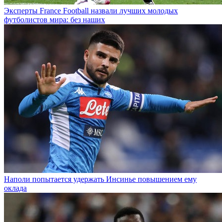
Эксперты France Football назвали лучших молодых
футболистов мира: без наших
Наполи попытается удержать Инсинье повышением ему
оклада