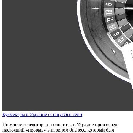
Букмекеры в Украине останутся в тени
По мнению некоторых экспертов, в Украине произошел
настоящий «прорыв» в игорном бизнесе, который был