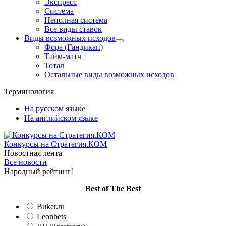
Экспресс
Система
Неполная система
Все виды ставок
Виды возможных исходов
Фора (Гандикап)
Тайм-матч
Тотал
Остальные виды возможных исходов
Терминология
На русском языке
На английском языке
Конкурсы
на Стратегия.КОМ
Новостная лента
Все новости
Народный рейтинг!
Вest of The Best
Buker.ru
Leonbets