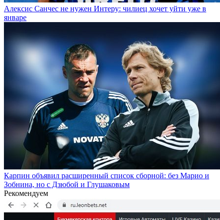
Алексис Санчес не нужен Интеру: чилиец хочет уйти уже в
январе
Карпин объявил расширенный список сборной: без Марио и
Зобнина, но с Дзюбой и Глушаковым
Рекомендуем