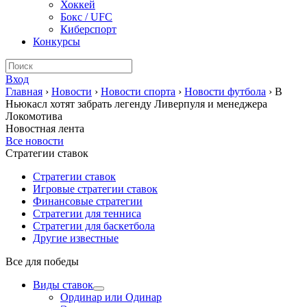
Хоккей
Бокс / UFC
Киберспорт
Конкурсы
Вход
Главная
›
Новости
›
Новости спорта
›
Новости футбола
›
В
Ньюкасл хотят забрать легенду Ливерпуля и менеджера
Локомотива
Новостная лента
Все новости
Стратегии ставок
Стратегии ставок
Игровые стратегии ставок
Финансовые стратегии
Стратегии для тенниса
Стратегии для баскетбола
Другие известные
Все для победы
Виды ставок
Ординар или Одинар