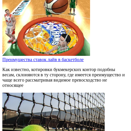
Преимущества ставок лайв в баскетболе
Как известно, котировки букмекерских контор подобны
весам, склоняются в ту сторону, где имеется преимущество и
чаще всего рассматривая видимое превосходство не
относящее