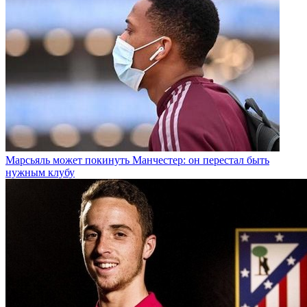
Марсьяль может покинуть Манчестер: он перестал быть
нужным клубу