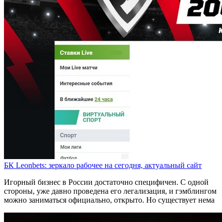
БК Leonbets: зеркало рабочее на сегодня, актуальный сайт
Игорный бизнес в России достаточно специфичен. С одной
стороны, уже давно проведена его легализация, и гэмблингом
можно заниматься официально, открыто. Но существует нема