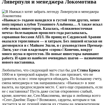
Ливерпуля и менеджера Локомотива
«Ньюкасл» годами находился в густой тени других, менее
популярных клубов Туманного Альбиона… А также искал
себе новых инвесторов. Казалась, «ближневосточная
мечта» болельщиков прошлого года рассыпалась,
сорванная боссами АПЛ. Но принц из Саудовской Аравии
оказался терпеливым — и хитрым. Без лишней огласки он
договорился и с Майком Эшли, и с руководством Премьер-
Лиги, уже став владельцем «сорок»! Конечно, вокруг
много шума и протестов. Но новые инвесторы начинают
работу. И один из наиболее очевидных шагов — назначение
нового наставника.
Любопытно, что следующий матч стал бы для
Стива Брюса
1000-м в тренерской карьере. Но он сам признает, что не
удивится, если с этим придется обождать. По большому счету,
смена менеджера и так напрашивалась: «Ньюкасл» в зоне
вылета, на предпоследнем месте. С кого еще спрашивать, если
не с наставника? Пусть даже состав откровенно слабый,
кроме, конечно же, Сен-Максимема, звезды и любимца всего
«Сент-Джеймс Парк»? Возможно, саудиты, которым и так
достается за не лучший имидж их страны на демократичном