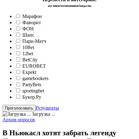
жулики/мошенники/кидалы
Марафон
Фаворит
ФОН
Шанс
Пари-Матч
10Bet
12bet
BetCity
EUROBET
Expekt
gamebookers
PartyBets
sportingbet
Букер.Ру
Результаты
Загрузка ...
Архив опросов
В Ньюкасл хотят забрать легенду