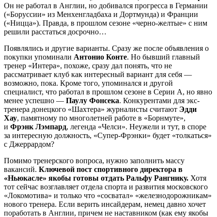
Он не работал в Англии, но добивался прогресса в Германии
(«Боруссии» из Менхенгладбаха и Дортмунда) и Франции
(«Ницца»). Правда, в прошлом сезоне «черно-желтые» с ним
решили расстаться досрочно…
Появлялись и другие варианты. Сразу же после объявления о
покупки упоминали
Антонио Конте
. Но бывший главный
тренер «Интера», похоже, сразу дал понять, что не
рассматривает клуб как интересный вариант для себя —
возможно, пока. Кроме того, упоминался и другой
специалист, что работал в прошлом сезоне в Серии А, но явно
менее успешно —
Паулу Фонсека
. Конкурентами для экс-
тренера донецкого «Шахтера» журналисты считают
Эдди
Хау
, памятному по многолетней работе в «Борнмуте»,
и
Фрэнк Лэмпард
, легенда «Челси». Неужели и тут, в споре
за интересную должность, «Супер-Фрэнки» будет «толкаться»
с Джеррардом?
Помимо тренерского вопроса, нужно заполнить массу
вакансий.
Ключевой пост спортивного директора в
«Ньюкасле» якобы готовы отдать Ральфу Рангнику.
Хотя
тот сейчас возглавляет отдела спорта и развития московского
«Локомотива» и только что «сосватал» «железнодорожникам»
нового тренера. Если верить инсайдерам, немец давно хочет
поработать в Англии, причем не наставником (как ему якобы