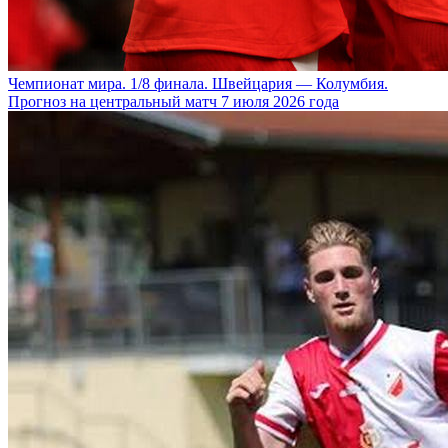
Чемпионат мира. 1/8 финала. Швейцария — Колумбия.
Прогноз на центральный матч 7 июля 2026 года