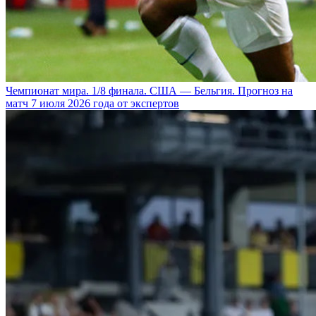
Чемпионат мира. 1/8 финала. США — Бельгия. Прогноз на
матч 7 июля 2026 года от экспертов