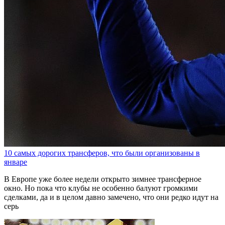
10 самых дорогих трансферов, что были организованы в
январе
В Европе уже более недели открыто зимнее трансферное
окно. Но пока что клубы не особенно балуют громкими
сделками, да и в целом давно замечено, что они редко идут на
серь