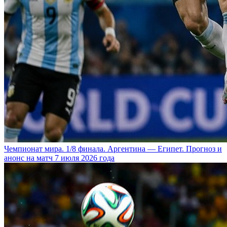
Чемпионат мира. 1/8 финала. Аргентина — Египет. Прогноз и
анонс на матч 7 июля 2026 года