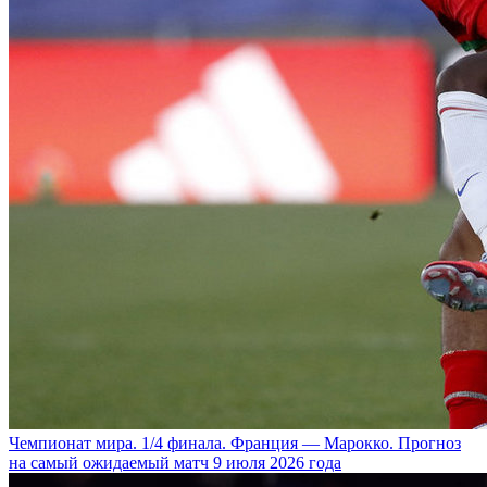
Чемпионат мира. 1/4 финала. Франция — Марокко. Прогноз
на самый ожидаемый матч 9 июля 2026 года