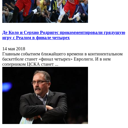
Де Коло и Серхио Родригес прокомментировали грядущую
игру с Реалом в финале четырех
14 мая 2018
Главным событием ближайшего времени в континентальном
баскетболе станет «финал четырех» Евролиги. И в нем
соперником ЦСКА станет ...