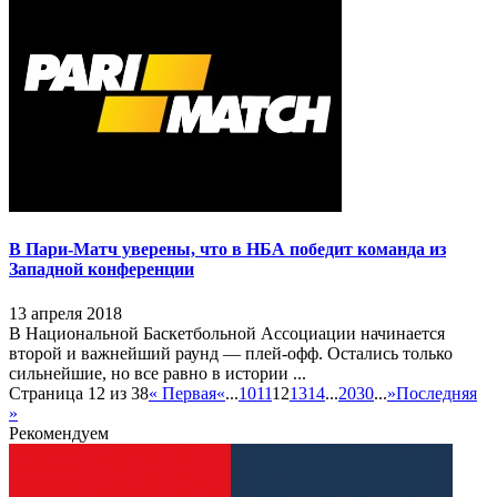
В Пари-Матч уверены, что в НБА победит команда из
Западной конференции
13 апреля 2018
В Национальной Баскетбольной Ассоциации начинается
второй и важнейший раунд — плей-офф. Остались только
сильнейшие, но все равно в истории ...
Страница 12 из 38
« Первая
«
...
10
11
12
13
14
...
20
30
...
»
Последняя
»
Рекомендуем