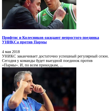
Прифтис и Колесников ожидают непростого поединка
УНИКСа против Пармы
4 мая 2018
УНИКС заканчивает достаточно успешный регулярный сезон.
Сегодня у команды будет выездной поединок против
«Пармы». И, по всем прикидкам, ...