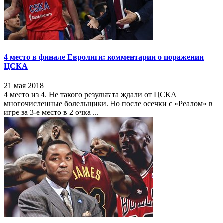
4 место в финале Евролиги: комментарии о поражении
ЦСКА
21 мая 2018
4 место из 4. Не такого результата ждали от ЦСКА
многочисленные болельщики. Но после осечки с «Реалом» в
игре за 3-е место в 2 очка ...