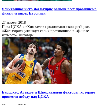
Ясикявичюс и его Жальгирис раньше всех пробились в
финал четырех Евролиги
27 апреля 2018
Пока ЦСКА с «Химками» продолжают свои разборки,
«Жальгирис» уже ждет своих противников в «финале
четырех». Литовцы ...
Барцокас, Астахов и Швед назвали факторы, которые
принесли победу над ЦСКА