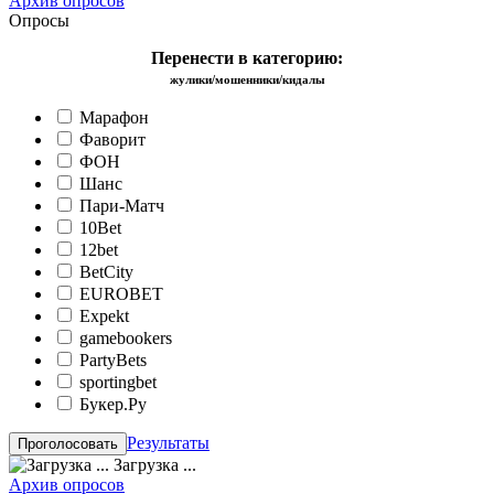
Архив опросов
Опросы
Перенести в категорию:
жулики/мошенники/кидалы
Марафон
Фаворит
ФОН
Шанс
Пари-Матч
10Bet
12bet
BetCity
EUROBET
Expekt
gamebookers
PartyBets
sportingbet
Букер.Ру
Результаты
Загрузка ...
Архив опросов