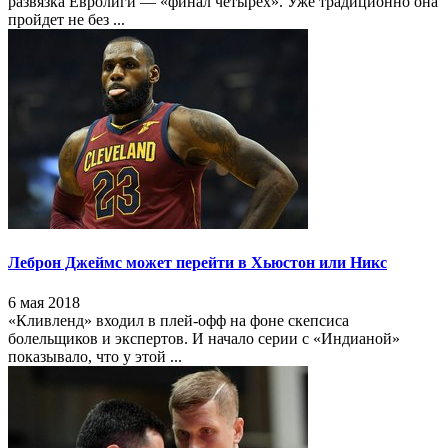
развязка Евролиги — «финал четырех». Уже традиционно она
пройдет не без ...
Леброн Джеймс может перейти в Хьюстон или Никс
6 мая 2018
«Кливленд» входил в плей-офф на фоне скепсиса
болельщиков и экспертов. И начало серии с «Индианой»
показывало, что у этой ...