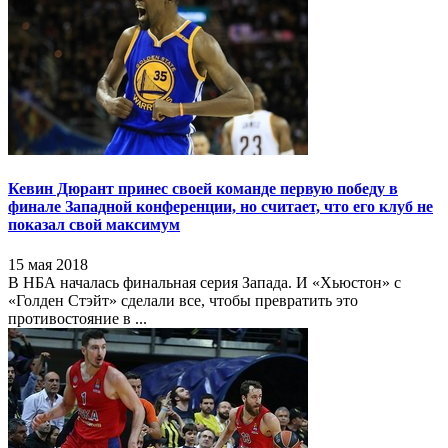
Кевин Дюрант принес своей команде первую победу в
финале Западной конференции, но считает, что его клуб не
показал свой максимум
15 мая 2018
В НБА началась финальная серия Запада. И «Хьюстон» с
«Голден Стэйт» сделали все, чтобы превратить это
противостояние в ...