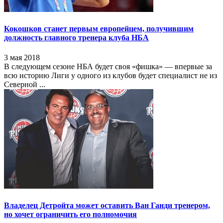
Кокошков станет первым европейцем, получившим
должность главного тренера клуба НБА
3 мая 2018
В следующем сезоне НБА будет своя «фишка» — впервые за
всю историю Лиги у одного из клубов будет специалист не из
Северной ...
Владелец Детройта может оставить Ван Ганди тренером,
но хочет ограничить его полномочия