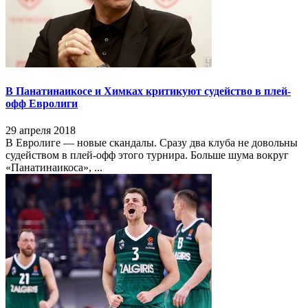
В Панатинаикосе и Химках критикуют судейство в плей-
офф Евролиги
29 апреля 2018
В Евролиге — новые скандалы. Сразу два клуба не довольны
судейством в плей-офф этого турнира. Больше шума вокруг
«Панатинаикоса», ...