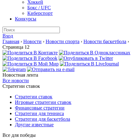
Хоккей
Бокс / UFC
Киберспорт
Конкурсы
Вход
Главная
›
Новости
›
Новости спорта
›
Новости баскетбола
›
Страница 12
Новостная лента
Все новости
Стратегии ставок
Стратегии ставок
Игровые стратегии ставок
Финансовые стратегии
Стратегии для тенниса
Стратегии для баскетбола
Другие известные
Все для победы