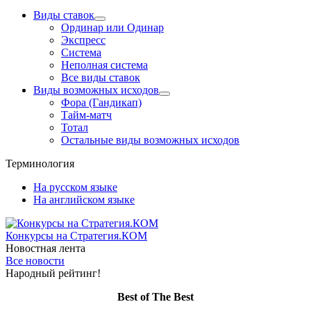
Виды ставок
Ординар или Одинар
Экспресс
Система
Неполная система
Все виды ставок
Виды возможных исходов
Фора (Гандикап)
Тайм-матч
Тотал
Остальные виды возможных исходов
Терминология
На русском языке
На английском языке
Конкурсы
на Стратегия.КОМ
Новостная лента
Все новости
Народный рейтинг!
Вest of The Best