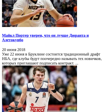
Майкл Портер уверен, что он лучше Дюранта и
Адетокунбо
20 июня 2018
Уже 22 июня в Бруклине состоится традиционный драфт
НБА, где клубы будут поочередно называть тех новичков,
которых приглашают подписать контракт. ...