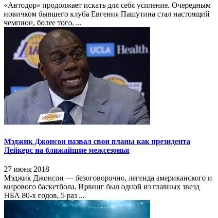
«Автодор» продолжает искать для себя усиление. Очередным
новичком бывшего клуба Евгения Пашутина стал настоящий
чемпион, более того, ...
Мэджик Джонсон назвал свои планы как президента
Лейкерс на ближайшие межсезонья
27 июня 2018
Мэджик Джонсон — безоговорочно, легенда американского и
мирового баскетбола. Ирвинг был одной из главных звезд
НБА 80-х годов, 5 раз ...