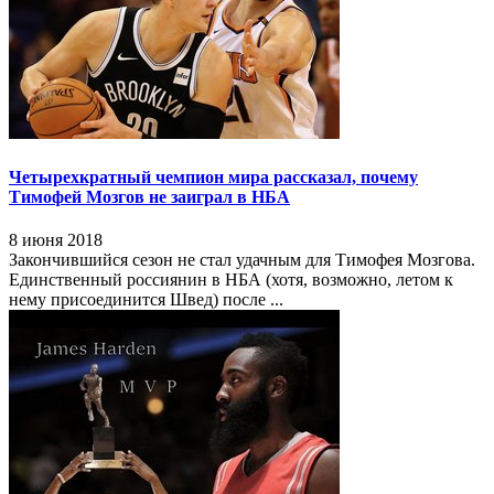
Четырехкратный чемпион мира рассказал, почему
Тимофей Мозгов не заиграл в НБА
8 июня 2018
Закончившийся сезон не стал удачным для Тимофея Мозгова.
Единственный россиянин в НБА (хотя, возможно, летом к
нему присоединится Швед) после ...