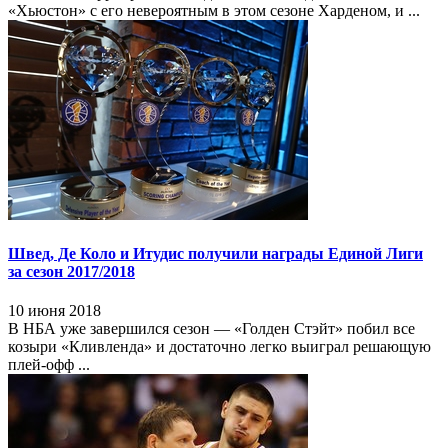
«Хьюстон» с его невероятным в этом сезоне Харденом, и ...
Швед, Де Коло и Итудис получили награды Единой Лиги
за сезон 2017/2018
10 июня 2018
В НБА уже завершился сезон — «Голден Стэйт» побил все
козыри «Кливленда» и достаточно легко выиграл решающую
плей-офф ...