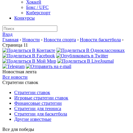
Хоккей
Бокс / UFC
Киберспорт
Конкурсы
Вход
Главная
›
Новости
›
Новости спорта
›
Новости баскетбола
›
Страница 11
Новостная лента
Все новости
Стратегии ставок
Стратегии ставок
Игровые стратегии ставок
Финансовые стратегии
Стратегии для тенниса
Стратегии для баскетбола
Другие известные
Все для победы