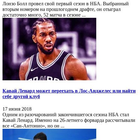
Лонзо Болл провел свой первый сезон в НБА. Выбранный
вторым номером на прошлогоднем драфте, он отыграл
достаточно много, 52 матча в сезоне ...
Кавай Ленард может переехать в Лос-Анджелес или найти
себе другой клуб
17 июня 2018
Одним из разочарований закончившегося сезона НБА стал
Кавай Ленард. Именно на 26-летнего форварда рассчитывали
все «Сан-Антонио», но он ...