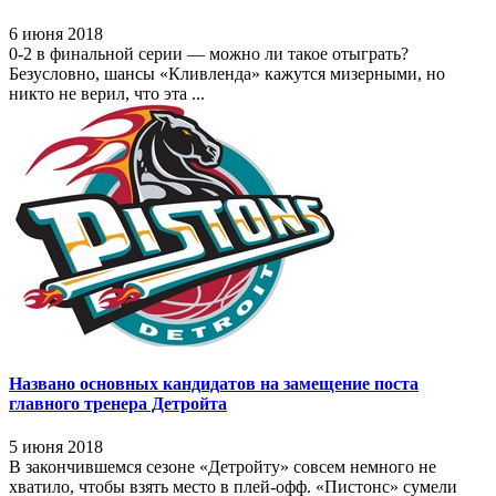
6 июня 2018
0-2 в финальной серии — можно ли такое отыграть?
Безусловно, шансы «Кливленда» кажутся мизерными, но
никто не верил, что эта ...
Названо основных кандидатов на замещение поста
главного тренера Детройта
5 июня 2018
В закончившемся сезоне «Детройту» совсем немного не
хватило, чтобы взять место в плей-офф. «Пистонс» сумели