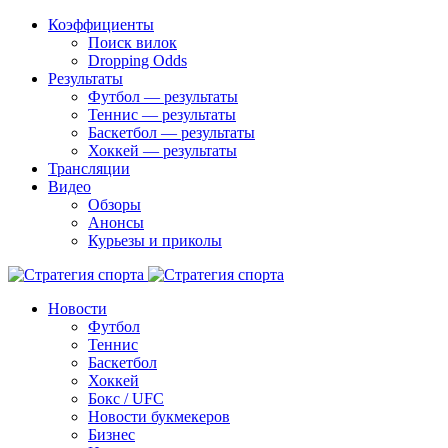
Коэффициенты
Поиск вилок
Dropping Odds
Результаты
Футбол — результаты
Теннис — результаты
Баскетбол — результаты
Хоккей — результаты
Трансляции
Видео
Обзоры
Анонсы
Курьезы и приколы
Новости
Футбол
Теннис
Баскетбол
Хоккей
Бокс / UFC
Новости букмекеров
Бизнес