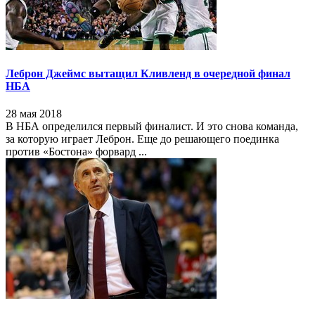
Леброн Джеймс вытащил Кливленд в очередной финал
НБА
28 мая 2018
В НБА определился первый финалист. И это снова команда,
за которую играет Леброн. Еще до решающего поединка
против «Бостона» форвард ...