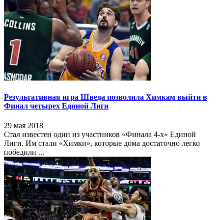
Результативная игра Шведа позволила Химкам выйти в
Финал четырех Единой Лиги
29 мая 2018
Стал известен один из участников «Финала 4-х» Единой
Лиги. Им стали «Химки», которые дома достаточно легко
победили ...