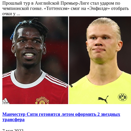
Прошлый тур в Английской Премьер-Лиге стал ударом по
чемпионской гонке. «Тоттенхэм» смог на «Энфилде» отобрать
очки у ...
Манчестер Сити готовится летом оформить 2 звездных
трансфера
7 мая 2022