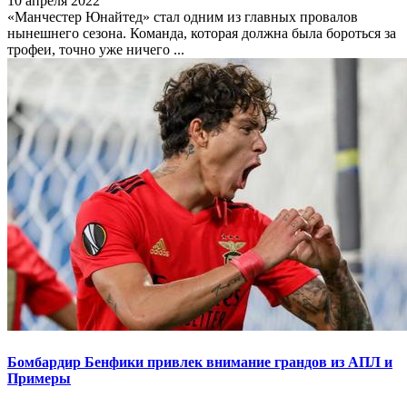
10 апреля 2022
«Манчестер Юнайтед» стал одним из главных провалов
нынешнего сезона. Команда, которая должна была бороться за
трофеи, точно уже ничего ...
Бомбардир Бенфики привлек внимание грандов из АПЛ и
Примеры