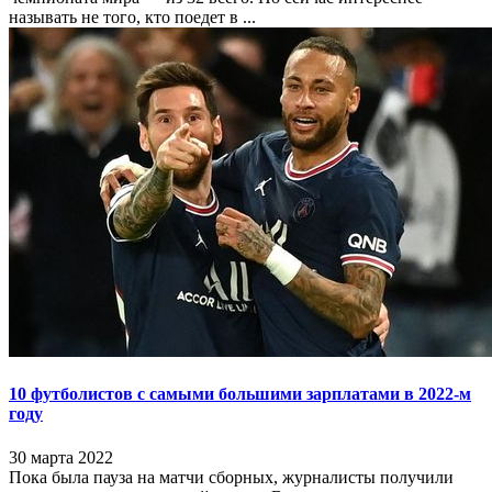
называть не того, кто поедет в ...
10 футболистов с самыми большими зарплатами в 2022-м
году
30 марта 2022
Пока была пауза на матчи сборных, журналисты получили