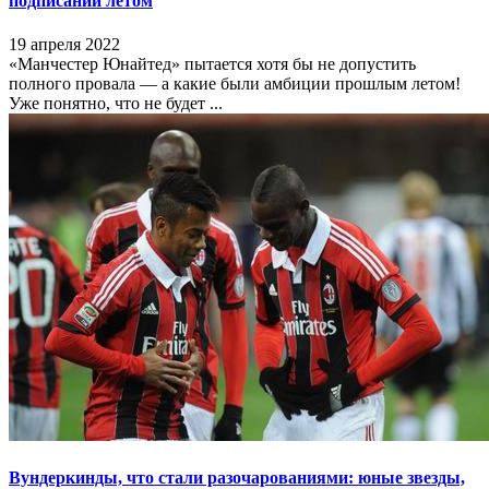
подписаний летом
19 апреля 2022
«Манчестер Юнайтед» пытается хотя бы не допустить
полного провала — а какие были амбиции прошлым летом!
Уже понятно, что не будет ...
Вундеркинды, что стали разочарованиями: юные звезды,