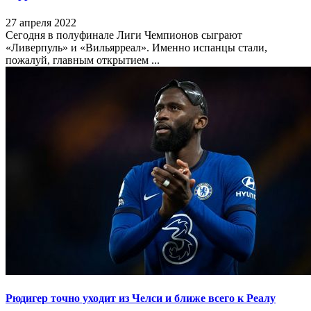
27 апреля 2022
Сегодня в полуфинале Лиги Чемпионов сыграют
«Ливерпуль» и «Вильярреал». Именно испанцы стали,
пожалуй, главным открытием ...
Рюдигер точно уходит из Челси и ближе всего к Реалу