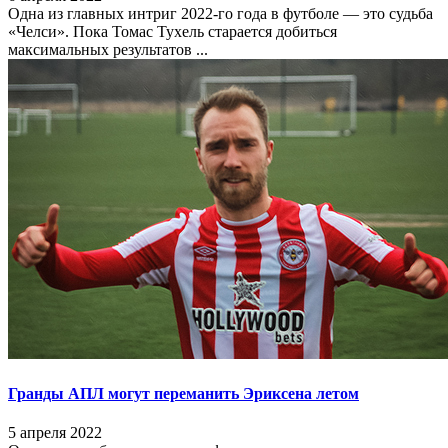
Одна из главных интриг 2022-го года в футболе — это судьба
«Челси». Пока Томас Тухель старается добиться
максимальных результатов ...
Гранды АПЛ могут переманить Эриксена летом
5 апреля 2022