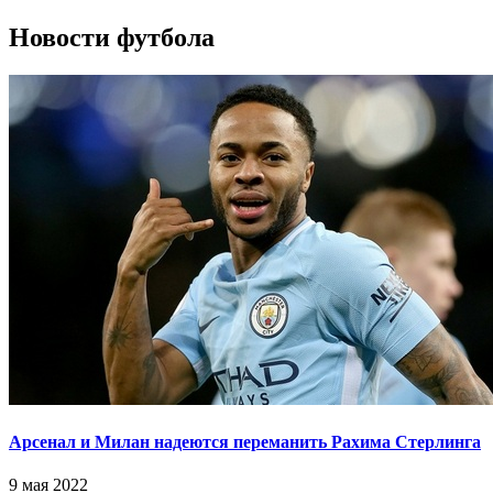
Новости футбола
Арсенал и Милан надеются переманить Рахима Стерлинга
9 мая 2022