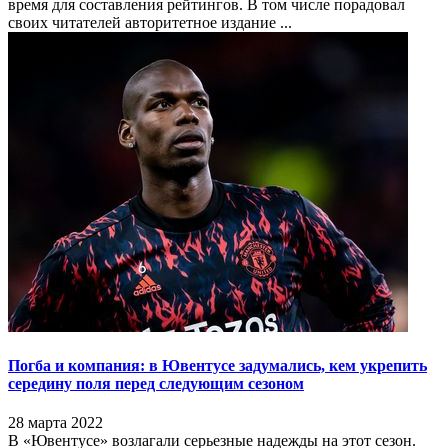
время для составления рейтингов. В том числе порадовал
своих читателей авторитетное издание ...
Погба и компания: в Ювентусе задумались, кем укрепить
середину поля перед следующим сезоном
28 марта 2022
В «Ювентусе» возлагали серьезные надежды на этот сезон.