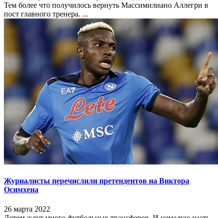
Тем более что получилось вернуть Массимилиано Аллегри в
пост главного тренера. ...
Журналисты перечислили претендентов на Виктора
Осимхена
26 марта 2022
Летом ждут много футбольных трансферов. И немалую часть