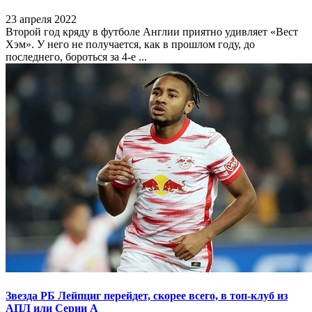
23 апреля 2022
Второй год кряду в футболе Англии приятно удивляет «Вест
Хэм». У него не получается, как в прошлом году, до
последнего, бороться за 4-е ...
Звезда РБ Лейпциг перейдет, скорее всего, в топ-клуб из
АПЛ или Серии А