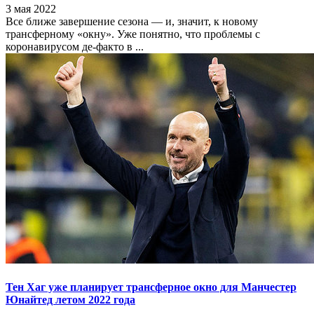
3 мая 2022
Все ближе завершение сезона — и, значит, к новому
трансферному «окну». Уже понятно, что проблемы с
коронавирусом де-факто в ...
Тен Хаг уже планирует трансферное окно для Манчестер
Юнайтед летом 2022 года