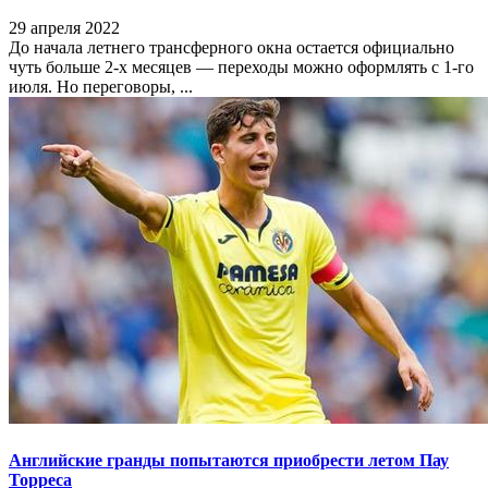
29 апреля 2022
До начала летнего трансферного окна остается официально
чуть больше 2-х месяцев — переходы можно оформлять с 1-го
июля. Но переговоры, ...
Английские гранды попытаются приобрести летом Пау
Торреса