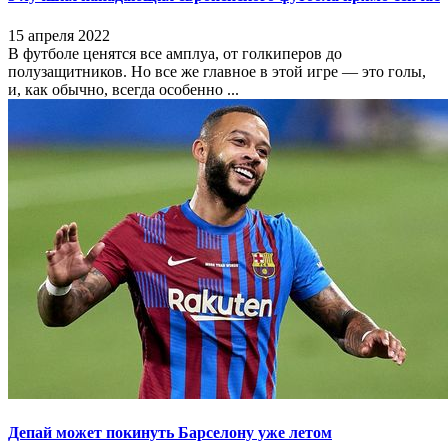
15 апреля 2022
В футболе ценятся все амплуа, от голкиперов до
полузащитников. Но все же главное в этой игре — это голы,
и, как обычно, всегда особенно ...
Депай может покинуть Барселону уже летом