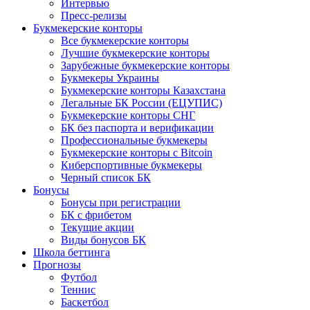
Интервью
Пресс-релизы
Букмекерские конторы
Все букмекерские конторы
Лучшие букмекерские конторы
Зарубежные букмекерские конторы
Букмекеры Украины
Букмекерские конторы Казахстана
Легальные БК России (ЕЦУПИС)
Букмекерские конторы СНГ
БК без паспорта и верификации
Профессиональные букмекеры
Букмекерские конторы с Bitcoin
Киберспортивные букмекеры
Черный список БК
Бонусы
Бонусы при регистрации
БК с фрибетом
Текущие акции
Виды бонусов БК
Школа беттинга
Прогнозы
Футбол
Теннис
Баскетбол