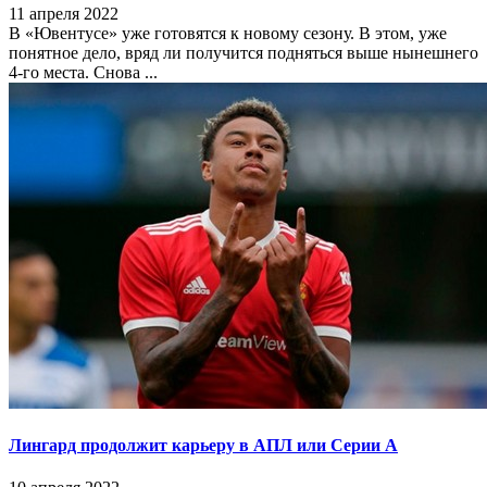
11 апреля 2022
В «Ювентусе» уже готовятся к новому сезону. В этом, уже
понятное дело, вряд ли получится подняться выше нынешнего
4-го места. Снова ...
Лингард продолжит карьеру в АПЛ или Серии А