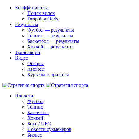
Коэффициенты
Поиск вилок
Dropping Odds
Результаты
Футбол — результаты
Теннис — результаты
Баскетбол — результаты
Хоккей — результаты
Трансляции
Видео
Обзоры
Анонсы
Курьезы и приколы
Новости
Футбол
Теннис
Баскетбол
Хоккей
Бокс / UFC
Новости букмекеров
Бизнес