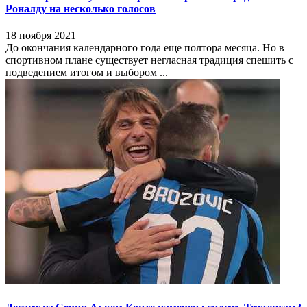
Роналду на несколько голосов
18 ноября 2021
До окончания календарного года еще полтора месяца. Но в
спортивном плане существует негласная традиция спешить с
подведением итогом и выбором ...