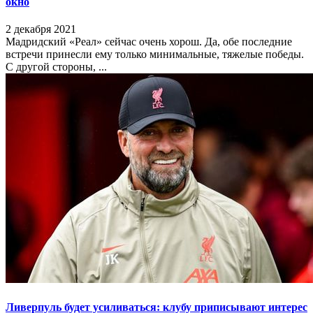
окно
2 декабря 2021
Мадридский «Реал» сейчас очень хорош. Да, обе последние
встречи принесли ему только минимальные, тяжелые победы.
С другой стороны, ...
Ливерпуль будет усиливаться: клубу приписывают интерес