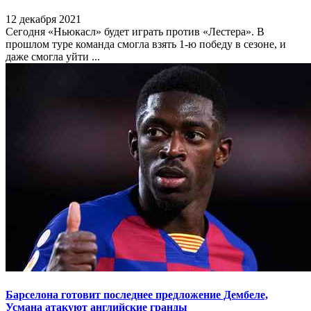
12 декабря 2021
Сегодня «Ньюкасл» будет играть против «Лестера». В
прошлом туре команда смогла взять 1-ю победу в сезоне, и
даже смогла уйти ...
Барселона готовит последнее предложение Дембеле,
Усмана атакуют английские гранды