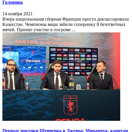
Головина
14 ноября 2021
Вчера национальная сборная Франции просто деклассировала
Казахстан. Чемпионы мира забили сопернику 8 безответных
мячей. Принял участие в погроме ...
Первые покупки Шевченко в Дженоа: Миранчук, капитан