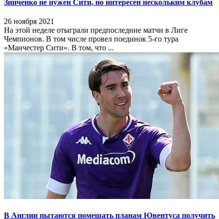
Зинченко не нужен Сити, но интересен нескольким клубам
26 ноября 2021
На этой неделе отыграли предпоследние матчи в Лиге
Чемпионов. В том числе провел поединок 5-го тура
«Манчестер Сити». В том, что ...
В Англии пытаются помешать планам Ювентуса получить