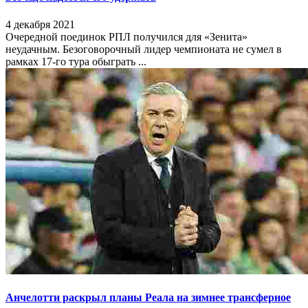
4 декабря 2021
Очередной поединок РПЛ получился для «Зенита»
неудачным. Безоговорочный лидер чемпионата не сумел в
рамках 17-го тура обыграть ...
Анчелотти раскрыл планы Реала на зимнее трансферное