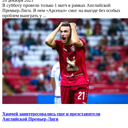
20 декабря 2021
В субботу провели только 1 матч в рамках Английской
Премьер-Лиги. В нем «Арсенал» смог на выезде без особых
проблем выиграть у ...
Хвичей заинтересовались еще и представители
Английской Премьер-Лиги