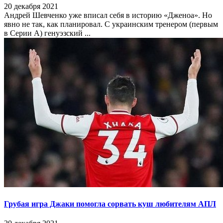
20 декабря 2021
Андрей Шевченко уже вписал себя в историю «Дженоа». Но
явно не так, как планировал. С украинским тренером (первым
в Серии А) генуэзский ...
Грубая игра Джаки помогла сорвать куш любителям АПЛ