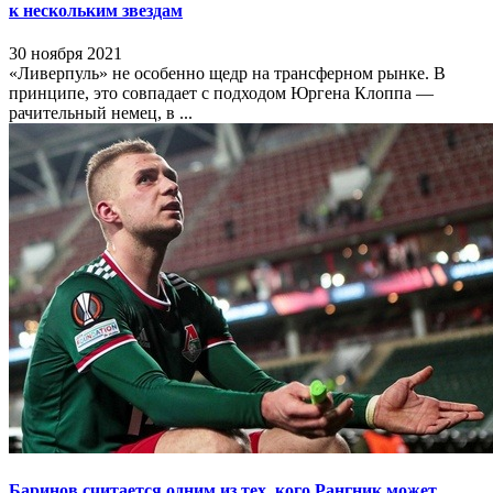
к нескольким звездам
30 ноября 2021
«Ливерпуль» не особенно щедр на трансферном рынке. В
принципе, это совпадает с подходом Юргена Клоппа —
рачительный немец, в ...
Баринов считается одним из тех, кого Рангник может