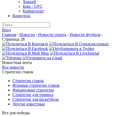
Хоккей
Бокс / UFC
Киберспорт
Конкурсы
Вход
Главная
›
Новости
›
Новости спорта
›
Новости футбола
›
Страница 28
Новостная лента
Все новости
Стратегии ставок
Стратегии ставок
Игровые стратегии ставок
Финансовые стратегии
Стратегии для тенниса
Стратегии для баскетбола
Другие известные
Все для победы