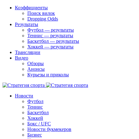
Коэффициенты
Поиск вилок
Dropping Odds
Результаты
Футбол — результаты
Теннис — результаты
Баскетбол — результаты
Хоккей — результаты
Трансляции
Видео
Обзоры
Анонсы
Курьезы и приколы
Новости
Футбол
Теннис
Баскетбол
Хоккей
Бокс / UFC
Новости букмекеров
Бизнес