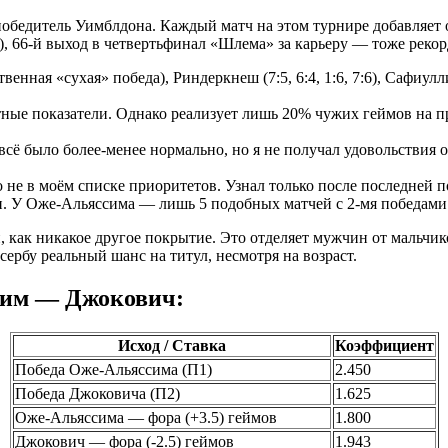
бедитель Уимблдона. Каждый матч на этом турнире добавляет о
), 66-й выход в четвертьфинал «Шлема» за карьеру — тоже рекор
ственная «сухая» победа), Риндеркнеш (7:5, 6:4, 1:6, 7:6), Сафиулли
ные показатели. Однако реализует лишь 20% чужих геймов на 
ё было более-менее нормально, но я не получал удовольствия от
 не в моём списке приоритетов. Узнал только после последней п
и. У Оже-Альяссима — лишь 5 подобных матчей с 2-мя победами.
и, как никакое другое покрытие. Это отделяет мужчин от мальчи
ербу реальный шанс на титул, несмотря на возраст.
сим — Джокович:
Исход / Ставка
Коэффициент
Победа Оже-Альяссима (П1)
2.450
Победа Джоковича (П2)
1.625
Оже-Альяссима — фора (+3.5) геймов
1.800
Джокович — фора (-2.5) геймов
1.943