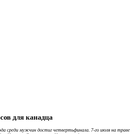
сов для канадца
ода среди мужчин достиг четвертьфинала. 7-го июля на траве