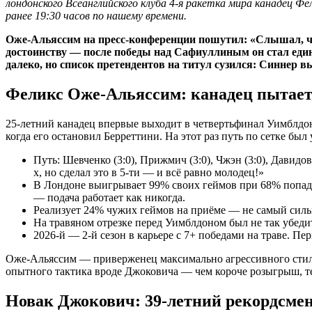
лондонского Всеанглийского клуба 4-я ракетка мира канадец 
ранее 19:30 часов по нашему времени.
Оже-Альяссим на пресс-конференции пошутил: «Слышал, что
достоинству — после победы над Сафиуллиным он стал един
далеко, но список претендентов на титул сузился: Синнер в
Феликс Оже-Альяссим: канадец пытаетс
25-летний канадец впервые выходит в четвертьфинал Уимблдон
когда его остановил Берреттини. На этот раз путь по сетке б
Путь: Шевченко (3:0), Прижмич (3:0), Чжэн (3:0), Давидов
х, но сделал это в 5-ти — и всё равно молодец!»
В Лондоне выигрывает 99% своих геймов при 68% попадани
— подача работает как никогда.
Реализует 24% чужих геймов на приёме — не самый силь
На травяном отрезке перед Уимблдоном был не так убеди
2026-й — 2-й сезон в карьере с 7+ победами на траве. П
Оже-Альяссим — приверженец максимально агрессивного стил
опытного тактика вроде Джоковича — чем короче розыгрыш, тем
Новак Джокович: 39-летний рекордсмен