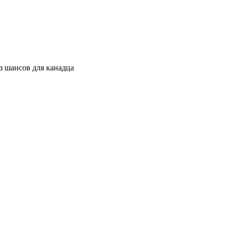
з шансов для канадца