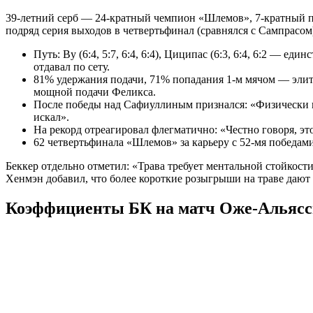
39-летний серб — 24-кратный чемпион «Шлемов», 7-кратный по
подряд серия выходов в четвертьфинал (сравнялся с Сампрасом
Путь: Ву (6:4, 5:7, 6:4, 6:4), Циципас (6:3, 6:4, 6:2 — един
отдавал по сету.
81% удержания подачи, 71% попадания 1-м мячом — элит
мощной подачи Феликса.
После победы над Сафиуллиным признался: «Физически вс
искал».
На рекорд отреагировал флегматично: «Честно говоря, это
62 четвертьфинала «Шлемов» за карьеру с 52-мя победам
Беккер отдельно отметил: «Трава требует ментальной стойкост
Хенмэн добавил, что более короткие розыгрыши на траве дают с
Коэффициенты БК на матч Оже-Альяс