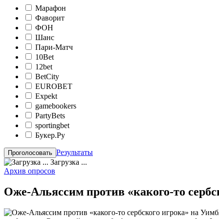
Марафон
Фаворит
ФОН
Шанс
Пари-Матч
10Bet
12bet
BetCity
EUROBET
Expekt
gamebookers
PartyBets
sportingbet
Букер.Ру
Результаты
Загрузка ...
Архив опросов
Оже-Альяссим против «какого-то сербск