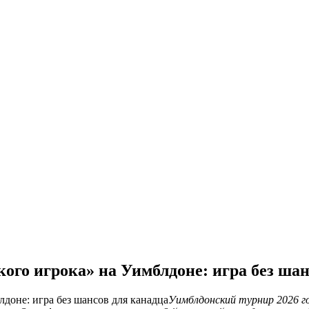
ого игрока» на Уимблдоне: игра без шан
Уимблдонский турнир 2026 г