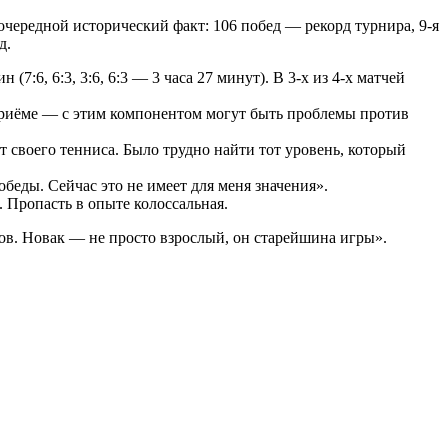
чередной исторический факт: 106 побед — рекорд турнира, 9-я
д.
н (7:6, 6:3, 3:6, 6:3 — 3 часа 27 минут). В 3-х из 4-х матчей
приёме — с этим компонентом могут быть проблемы против
 своего тенниса. Было трудно найти тот уровень, который
обеды. Сейчас это не имеет для меня значения».
 Пропасть в опыте колоссальная.
ков. Новак — не просто взрослый, он старейшина игры».