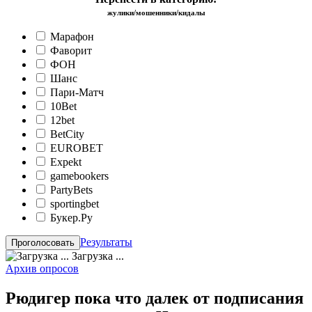
жулики/мошенники/кидалы
Марафон
Фаворит
ФОН
Шанс
Пари-Матч
10Bet
12bet
BetCity
EUROBET
Expekt
gamebookers
PartyBets
sportingbet
Букер.Ру
Результаты
Загрузка ...
Архив опросов
Рюдигер пока что далек от подписания