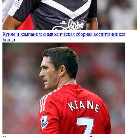
Кунде и компания: символическая сборная воспитанников
Бордо