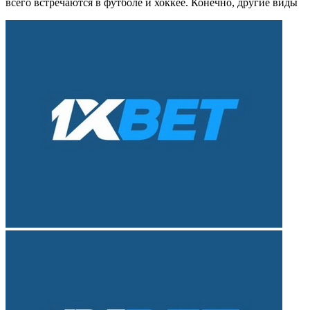
всего встречаются в футболе и хоккее. Конечно, другие виды