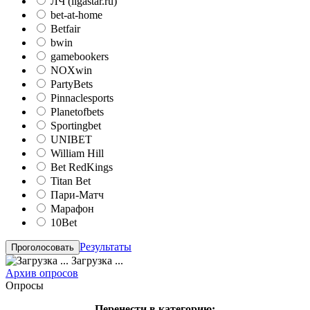
ЛЧ (ligastar.ru)
bet-at-home
Betfair
bwin
gamebookers
NOXwin
PartyBets
Pinnaclesports
Planetofbets
Sportingbet
UNIBET
William Hill
Bet RedKings
Titan Bet
Пари-Матч
Марафон
10Bet
Результаты
Загрузка ...
Архив опросов
Опросы
Перенести в категорию: