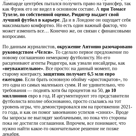
Лампарде центрбек пытался получить право на трансфер, так
как Фрэнк его не видел в основном составе. А
при Томасе
Тухеле, по собственной оценке, Рюдигер выдает свой
лучший футбол в карьере
. Да и в Лондоне он ощущает себя
максимально комфортно. Но есть один важный фактор, что
может изменить все… Конечно же, он связан с финансовыми
вопросами.
По данным журналистов,
окружение Антонио разочаровано
руководством «Челси»
. То сделало первое предложение по
новому соглашению немецкому футболисту. Но его
расценивают агенты Рюдигера, как узнали инсайдеры, как
«неуважительное»
. Все просто: на данный момент, по
старому контракту,
защитник получает 6,5 млн евро
ежегодно
. Если брать основную обойму «аристократов», то
это одна из самых маленьких сумм. И не удивительно, что
требования — поднять хотя бы процентов на 50,
до 10
миллионов
евро в год. И аргументируют это представители
футболиста вполне обоснованно, просто ссылаясь на тот
уровень игры, что демонстрировался им на протяжении 2021-
го года, и как он помог завоеванию успехов «синих». Вроде
бы запросы не выглядят заоблачными, но пока что стороны
пока не достигли соглашения. Впрочем, все понимают, что
нужно найти какое-то окончательное решение не позже
декабря.