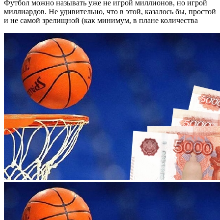
Футбол можно называть уже не игрой миллионов, но игрой
миллиардов. Не удивительно, что в этой, казалось бы, простой
и не самой зрелищной (как минимум, в плане количества