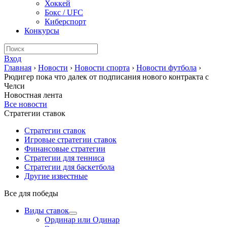
Хоккей
Бокс / UFC
Киберспорт
Конкурсы
Вход
Главная
›
Новости
›
Новости спорта
›
Новости футбола
›
Рюдигер пока что далек от подписания нового контракта с
Челси
Новостная лента
Все новости
Стратегии ставок
Стратегии ставок
Игровые стратегии ставок
Финансовые стратегии
Стратегии для тенниса
Стратегии для баскетбола
Другие известные
Все для победы
Виды ставок
Ординар или Одинар