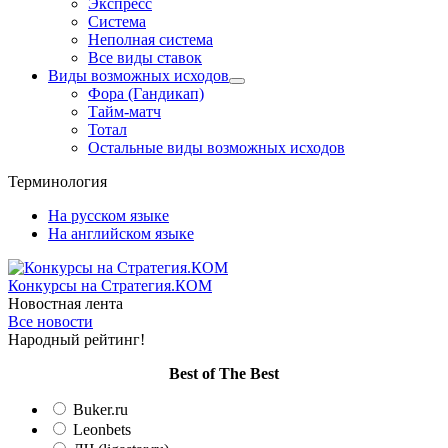
Экспресс
Система
Неполная система
Все виды ставок
Виды возможных исходов
Фора (Гандикап)
Тайм-матч
Тотал
Остальные виды возможных исходов
Терминология
На русском языке
На английском языке
Конкурсы
на Стратегия.КОМ
Новостная лента
Все новости
Народный рейтинг!
Вest of The Best
Buker.ru
Leonbets