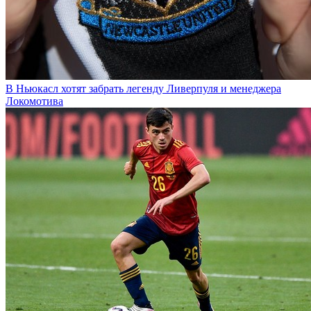
В Ньюкасл хотят забрать легенду Ливерпуля и менеджера
Локомотива