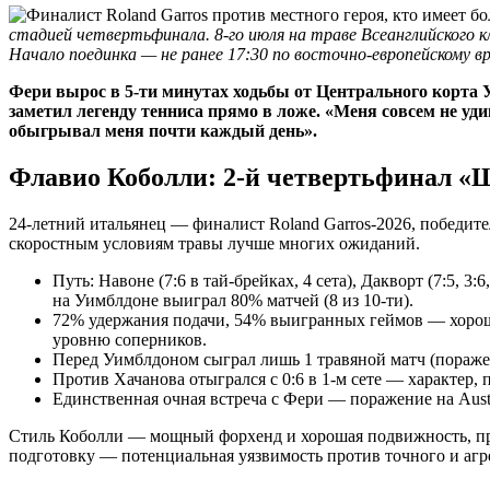
стадией четвертьфинала. 8-го июля на траве Всеанглийского 
Начало поединка — не ранее 17:30 по восточно-европейскому в
Фери вырос в 5-ти минутах ходьбы от Центрального корта 
заметил легенду тенниса прямо в ложе. «Меня совсем не уд
обыгрывал меня почти каждый день».
Флавио Коболли: 2-й четвертьфинал «Ш
24-летний итальянец — финалист Roland Garros-2026, победит
скоростным условиям травы лучше многих ожиданий.
Путь: Навоне (7:6 в тай-брейках, 4 сета), Дакворт (7:5, 3:6
на Уимблдоне выиграл 80% матчей (8 из 10-ти).
72% удержания подачи, 54% выигранных геймов — хороши
уровню соперников.
Перед Уимблдоном сыграл лишь 1 травяной матч (поражен
Против Хачанова отыгрался с 0:6 в 1-м сете — характер,
Единственная очная встреча с Фери — поражение на Austral
Стиль Коболли — мощный форхенд и хорошая подвижность, прив
подготовку — потенциальная уязвимость против точного и агр