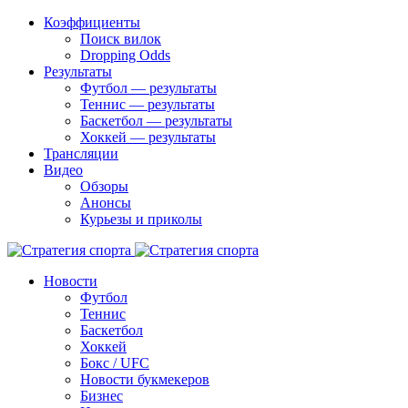
Коэффициенты
Поиск вилок
Dropping Odds
Результаты
Футбол — результаты
Теннис — результаты
Баскетбол — результаты
Хоккей — результаты
Трансляции
Видео
Обзоры
Анонсы
Курьезы и приколы
Новости
Футбол
Теннис
Баскетбол
Хоккей
Бокс / UFC
Новости букмекеров
Бизнес