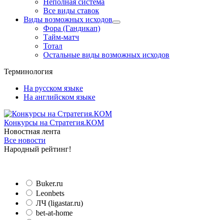
Неполная система
Все виды ставок
Виды возможных исходов
Фора (Гандикап)
Тайм-матч
Тотал
Остальные виды возможных исходов
Терминология
На русском языке
На английском языке
Конкурсы
на Стратегия.КОМ
Новостная лента
Все новости
Народный рейтинг!
Buker.ru
Leonbets
ЛЧ (ligastar.ru)
bet-at-home