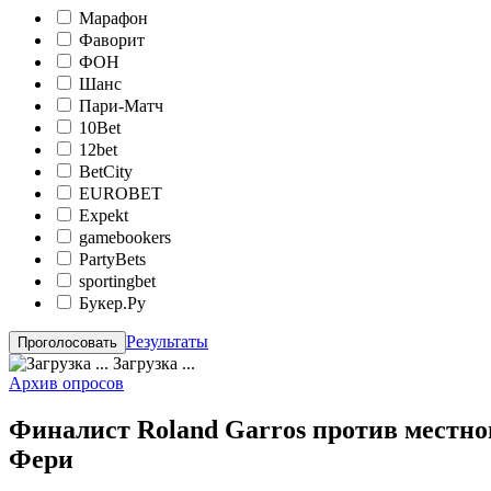
Марафон
Фаворит
ФОН
Шанс
Пари-Матч
10Bet
12bet
BetCity
EUROBET
Expekt
gamebookers
PartyBets
sportingbet
Букер.Ру
Результаты
Загрузка ...
Архив опросов
Финалист Roland Garros против местног
Фери