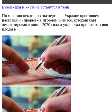
Букмекеры в Украине останутся в тени
По мнению некоторых экспертов, в Украине произошел
настоящий «прорыв» в игорном бизнесе, который был
легализирован в конце 2020 года и уже начал приносить свои
плоды в