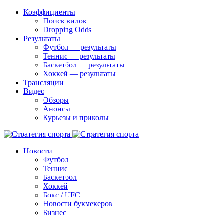
Коэффициенты
Поиск вилок
Dropping Odds
Результаты
Футбол — результаты
Теннис — результаты
Баскетбол — результаты
Хоккей — результаты
Трансляции
Видео
Обзоры
Анонсы
Курьезы и приколы
Новости
Футбол
Теннис
Баскетбол
Хоккей
Бокс / UFC
Новости букмекеров
Бизнес