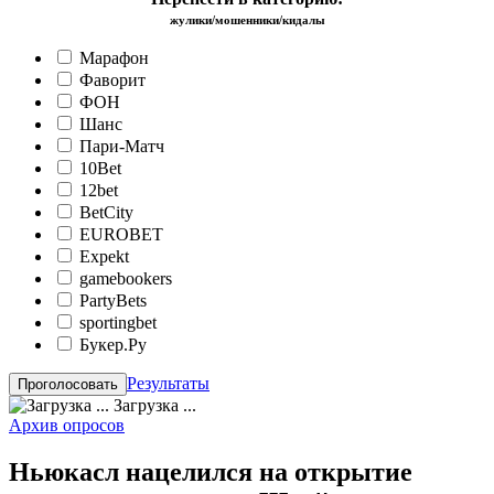
жулики/мошенники/кидалы
Марафон
Фаворит
ФОН
Шанс
Пари-Матч
10Bet
12bet
BetCity
EUROBET
Expekt
gamebookers
PartyBets
sportingbet
Букер.Ру
Результаты
Загрузка ...
Архив опросов
Ньюкасл нацелился на открытие