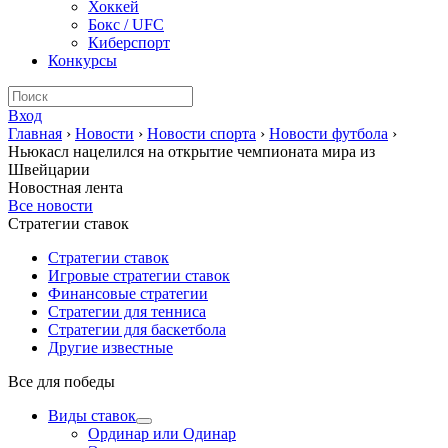
Хоккей
Бокс / UFC
Киберспорт
Конкурсы
Вход
Главная
›
Новости
›
Новости спорта
›
Новости футбола
›
Ньюкасл нацелился на открытие чемпионата мира из
Швейцарии
Новостная лента
Все новости
Стратегии ставок
Стратегии ставок
Игровые стратегии ставок
Финансовые стратегии
Стратегии для тенниса
Стратегии для баскетбола
Другие известные
Все для победы
Виды ставок
Ординар или Одинар