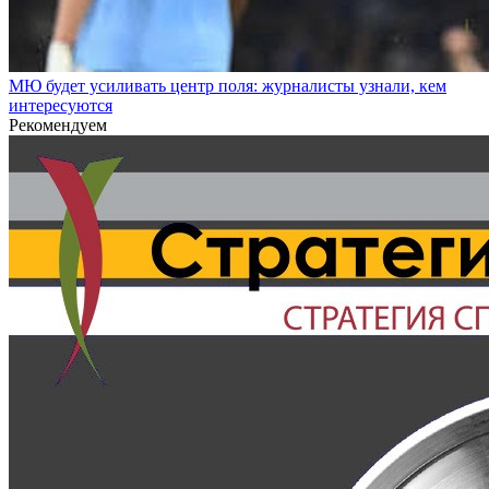
МЮ будет усиливать центр поля: журналисты узнали, кем
интересуются
Рекомендуем