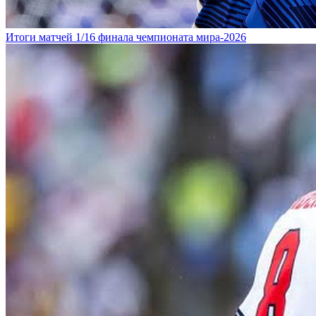
Итоги матчей 1/16 финала чемпионата мира-2026