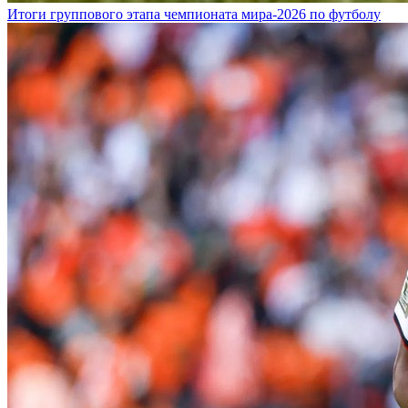
Итоги группового этапа чемпионата мира-2026 по футболу