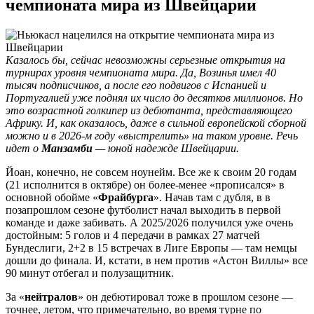
чемпионата мира из Швейцарии
Казалось бы, сейчас невозможны серьезные открытия на
турнирах уровня чемпионата мира. Да, Возинья имел 40
тысяч подписчиков, а после его подвигов с Испанией и
Португалией уже поднял их число до десятков миллионов. Но
это возрастной голкипер из дебютанта, представляющего
Африку. И, как оказалось, даже в сильной европейской сборной
можно и в 2026-м году «выстрелить» на таком уровне. Речь
идет о
Манзамби
— юной надежде Швейцарии.
Йоан, конечно, не совсем ноунейм. Все же к своим 20 годам
(21 исполнится в октябре) он более-менее «прописался» в
основной обойме «
Фрайбурга
». Начав там с дубля, в в
позапрошлом сезоне футболист начал выходить в первой
команде и даже забивать. А 2025/2026 получился уже очень
достойным: 5 голов и 4 передачи в рамках 27 матчей
Бундеслиги, 2+2 в 15 встречах в Лиге Европы — там немцы
дошли до финала. И, кстати, в нем против «Астон Виллы» все
90 минут отбегал и полузащитник.
За «
нейтралов
» он дебютировал тоже в прошлом сезоне —
точнее, летом, что примечательно, во время турне по