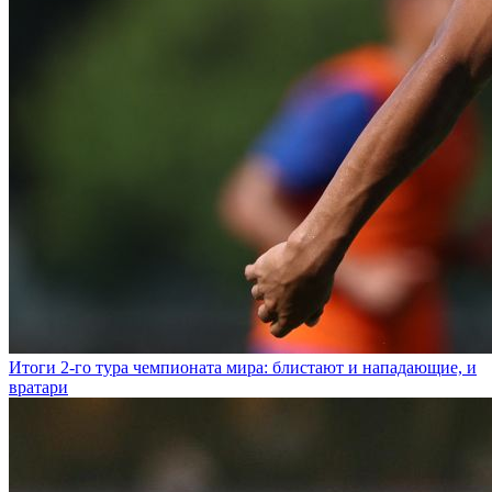
Итоги 2-го тура чемпионата мира: блистают и нападающие, и
вратари