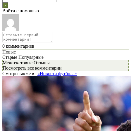
Войти с помощью
0
комментариев
Новые
Старые
Популярные
Межтекстовые Отзывы
Посмотреть все комментарии
Смотри также в
«Новости футбола»