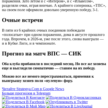
поражения. Зато летом и с «Интером», и с «Ильвесом»,
разделяли очки, играя вничью. А крайнего соперника, «ТПС»,
на своем поле оформили довольно уверенную победу, 3-1.
Очные встречи
В пяти из 6 крайних очных поединков побеждали
«полосатые» при одном поражении, дома в августе прошлого
года. Впрочем, в 2026-м, уже после этого, снова выиграли —
и в Кубке Лиги, и в чемпионате.
Прогноз на матч ВПС — СИК
Оба клуба прибавили в последний месяц. Но все же хозяева
еще и выглядели симпатично — ставим на их победу.
Можно все же немого перестраховаться, применяя к
выигрышу хозяев поля «нулевую» фору.
Читайте Strategya.Com в Google News
Больше прогнозов в Telegram