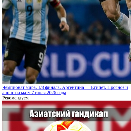
Чемпионат мира. 1/8 финала. Аргентина — Египет. Прогноз и
анонс на матч 7 июля 2026 года
Рекомендуем