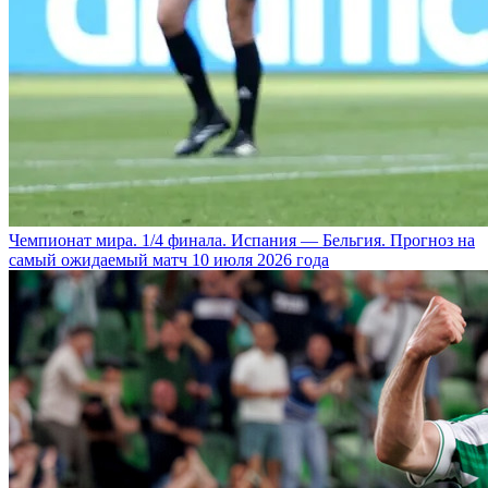
Чемпионат мира. 1/4 финала. Испания — Бельгия. Прогноз на
самый ожидаемый матч 10 июля 2026 года