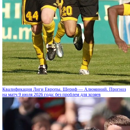
Квалификация Лиги Европы. Шериф — Алюминий. Прогноз
на матч 9 июля 2026 года: без проблем для хозяев