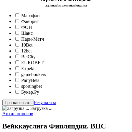
жулики/мошенники/кидалы
Марафон
Фаворит
ФОН
Шанс
Пари-Матч
10Bet
12bet
BetCity
EUROBET
Expekt
gamebookers
PartyBets
sportingbet
Букер.Ру
Результаты
Загрузка ...
Архив опросов
Вейккауслига Финляндии. ВПС —