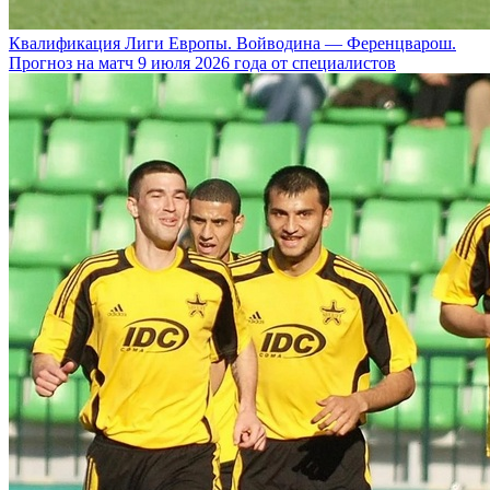
Квалификация Лиги Европы. Войводина — Ференцварош.
Прогноз на матч 9 июля 2026 года от специалистов