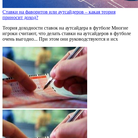
Ставки на фаворитов или аутсайдеров – какая теория
приносит доход?
Теория доходности ставок на аутсайдера в футболе Многие
игроки считают, что делать ставки на аутсайдеров в футболе
очень выгодно... При этом они руководствуются и исх