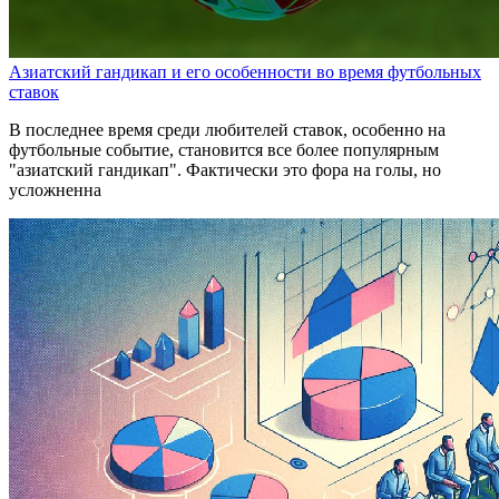
Азиатский гандикап и его особенности во время футбольных
ставок
В последнее время среди любителей ставок, особенно на
футбольные событие, становится все более популярным
"азиатский гандикап". Фактически это фора на голы, но
усложненна