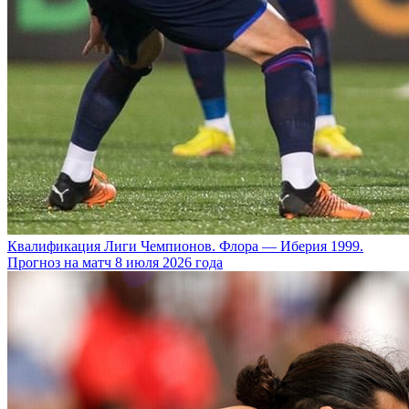
Квалификация Лиги Чемпионов. Флора — Иберия 1999.
Прогноз на матч 8 июля 2026 года