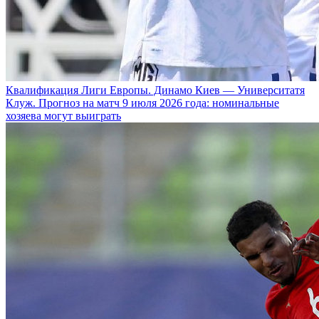
Квалификация Лиги Европы. Динамо Киев — Университатя
Клуж. Прогноз на матч 9 июля 2026 года: номинальные
хозяева могут выиграть