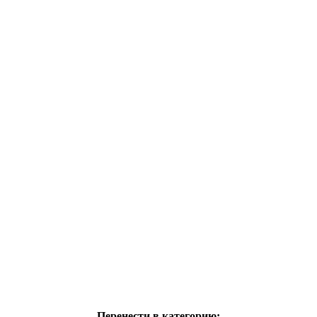
Перенести в категорию: