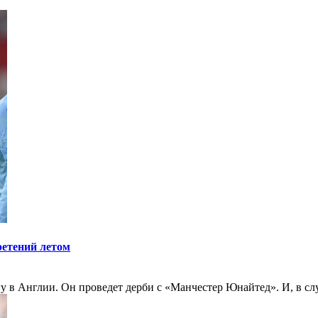
ретений летом
в Англии. Он проведет дерби с «Манчестер Юнайтед». И, в случ