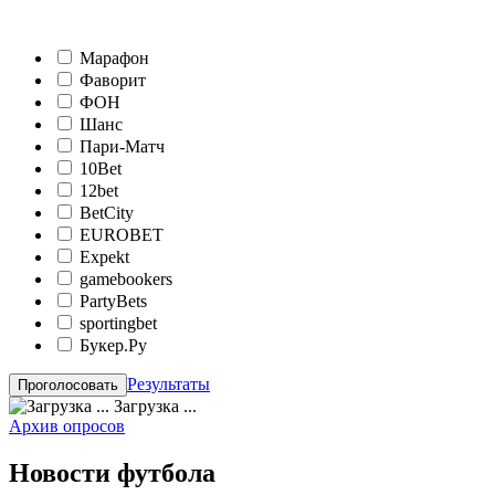
Марафон
Фаворит
ФОН
Шанс
Пари-Матч
10Bet
12bet
BetCity
EUROBET
Expekt
gamebookers
PartyBets
sportingbet
Букер.Ру
Результаты
Загрузка ...
Архив опросов
Новости футбола