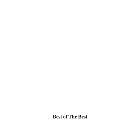
Вest of The Best