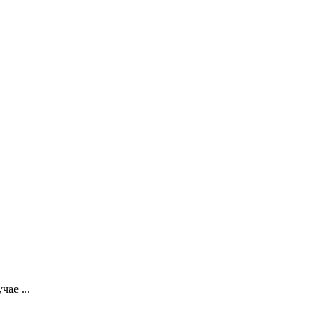
ае ...