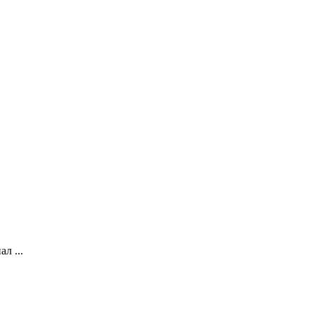
л ...