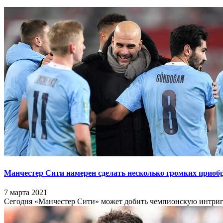
Манчестер Сити намерен сделать несколько громких приоб
7 марта 2021
Сегодня «Манчестер Сити» может добить чемпионскую интригу 