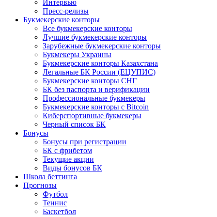
Интервью
Пресс-релизы
Букмекерские конторы
Все букмекерские конторы
Лучшие букмекерские конторы
Зарубежные букмекерские конторы
Букмекеры Украины
Букмекерские конторы Казахстана
Легальные БК России (ЕЦУПИС)
Букмекерские конторы СНГ
БК без паспорта и верификации
Профессиональные букмекеры
Букмекерские конторы с Bitcoin
Киберспортивные букмекеры
Черный список БК
Бонусы
Бонусы при регистрации
БК с фрибетом
Текущие акции
Виды бонусов БК
Школа беттинга
Прогнозы
Футбол
Теннис
Баскетбол