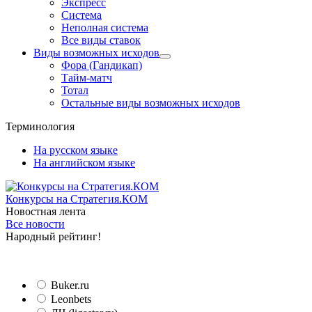
Экспресс
Система
Неполная система
Все виды ставок
Виды возможных исходов
Фора (Гандикап)
Тайм-матч
Тотал
Остальные виды возможных исходов
Терминология
На русском языке
На английском языке
Конкурсы
на Стратегия.КОМ
Новостная лента
Все новости
Народный рейтинг!
Buker.ru
Leonbets