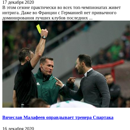
17 декабря 2020
В этом сезоне практически во всех топ-чемпионатах живет
интрига. Даже во Франции с Германией нет привычного
доминирования лучших клубов последних ...
Вячеслав Малафеев оправдывает тренера Спартака
16 декабря 2020