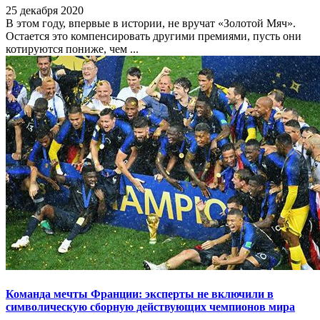
25 декабря 2020
В этом году, впервые в истории, не вручат «Золотой Мяч».
Остается это компенсировать другими премиями, пусть они
котируются пониже, чем ...
Команда мечты Франции: эксперты не включили в
символическую сборную действующих чемпионов мира