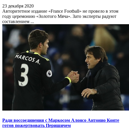
23 декабря 2020
Авторитетное издание «France Football» не провело в этом
году церемонию «Золотого Мяча». Зато эксперты радуют
составлением ...
Ради воссоединения с Маркосом Алонсо Антонио Конте
готов пожертвовать Перишичем