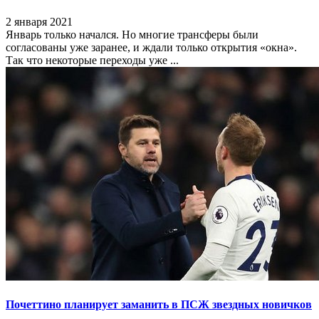
2 января 2021
Январь только начался. Но многие трансферы были
согласованы уже заранее, и ждали только открытия «окна».
Так что некоторые переходы уже ...
Почеттино планирует заманить в ПСЖ звездных новичков