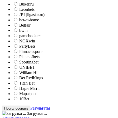
Buker.ru
Leonbets
ЛЧ (ligastar.ru)
bet-at-home
Betfair
bwin
gamebookers
NOXwin
PartyBets
Pinnaclesports
Planetofbets
Sportingbet
UNIBET
William Hill
Bet RedKings
Titan Bet
Пари-Матч
Марафон
10Bet
Результаты
Загрузка ...