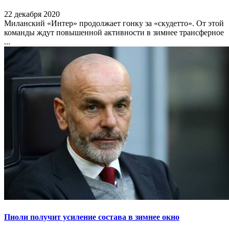
22 декабря 2020
Миланский «Интер» продолжает гонку за «скудетто». От этой
команды ждут повышенной активности в зимнее трансферное
...
Пиоли получит усиление состава в зимнее окно