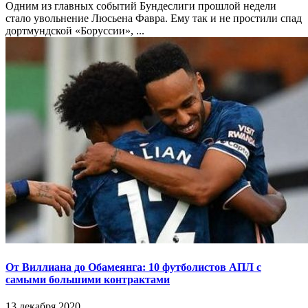
Одним из главных событий Бундеслиги прошлой недели
стало увольнение Люсьена Фавра. Ему так и не простили спад
дортмундской «Боруссии», ...
От Виллиана до Обамеянга: 10 футболистов АПЛ с
самыми большими контрактами
13 декабря 2020