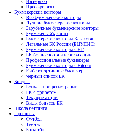
Интервью
Пресс-релизы
Букмекерские конторы
Все букмекерские конторы
Лучшие букмекерские конторы
Зарубежные букмекерские конторы
Букмекеры Украины
Букмекерские конторы Казахстана
Легальные БК России (ЕЦУПИС)
Букмекерские конторы СНГ
БК без паспорта и верификации
Профессиональные букмекеры
Букмекерские конторы с Bitcoin
Киберспортивные букмекеры
Черный список БК
Бонусы
Бонусы при регистрации
БК с фрибетом
Текущие акции
Виды бонусов БК
Школа беттинга
Прогнозы
Футбол
Теннис
Баскетбол